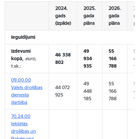
2024.
2025.
2026.
20
gads
gada
gada
ga
(izpilde)
plāns
plāns
pl
Ieguldījumi
Izdevumi
49
55
5
46 338
kopā,
euro,
934
166
4
802
t.sk.:
935
788
17
09.00.00
49
55
5
Valsts drošības
44 072
448
166
4
dienesta
925
185
788
17
darbība
70.24.00
Iekšējās
drošības un
Patvēruma,