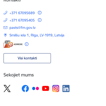
+371 67095689
+371 67095405
E-pasts:
pasts@fm.gov.lv
Smilšu iela 1, Rīga, LV-1919, Latvija
Visi kontakti
Sekojiet mums