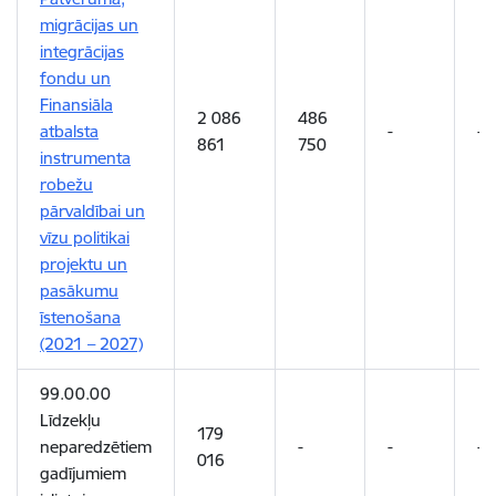
migrācijas un
integrācijas
fondu un
Finansiāla
2 086
486
atbalsta
-
-
861
750
instrumenta
robežu
pārvaldībai un
vīzu politikai
projektu un
pasākumu
īstenošana
(2021 – 2027)
99.00.00
Līdzekļu
179
neparedzētiem
-
-
-
016
gadījumiem