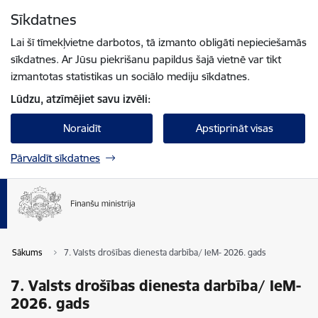
Pāriet uz lapas saturu
Sīkdatnes
Spied
lai meklētu
Enter
Lai šī tīmekļvietne darbotos, tā izmanto obligāti nepieciešamās
sīkdatnes. Ar Jūsu piekrišanu papildus šajā vietnē var tikt
izmantotas statistikas un sociālo mediju sīkdatnes.
Lūdzu, atzīmējiet savu izvēli:
Noraidīt
Apstiprināt visas
Pārvaldīt sīkdatnes
Sākums
7. Valsts drošības dienesta darbība/ IeM- 2026. gads
7. Valsts drošības dienesta darbība/ IeM-
2026. gads