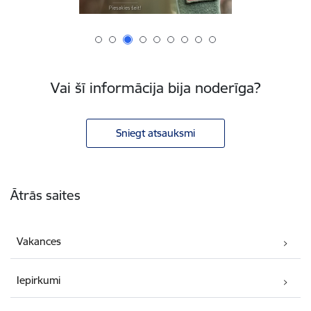
Vai šī informācija bija noderīga?
Sniegt atsauksmi
Kājene
Ātrās saites
Vakances
Iepirkumi