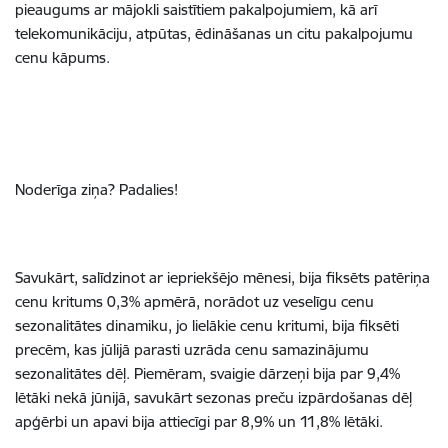
pieaugums ar mājokli saistītiem pakalpojumiem, kā arī
telekomunikāciju, atpūtas, ēdināšanas un citu pakalpojumu
cenu kāpums.
Noderīga ziņa? Padalies!
Savukārt, salīdzinot ar iepriekšējo mēnesi, bija fiksēts patēriņa
cenu kritums 0,3% apmērā, norādot uz veselīgu cenu
sezonalitātes dinamiku, jo lielākie cenu kritumi, bija fiksēti
precēm, kas jūlijā parasti uzrāda cenu samazinājumu
sezonalitātes dēļ. Piemēram, svaigie dārzeņi bija par 9,4%
lētāki nekā jūnijā, savukārt sezonas preču izpārdošanas dēļ
apģērbi un apavi bija attiecīgi par 8,9% un 11,8% lētāki.