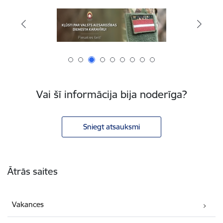
Vai šī informācija bija noderīga?
Sniegt atsauksmi
Kājene
Ātrās saites
Vakances