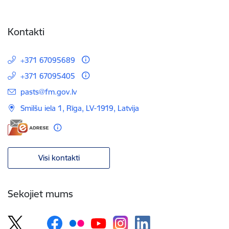
Kontakti
+371 67095689
+371 67095405
E-pasts:
pasts@fm.gov.lv
Smilšu iela 1, Rīga, LV-1919, Latvija
Visi kontakti
Sekojiet mums