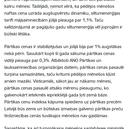
katru mēnesi. Tādējādi, ņemot vērā, ka pēdējos mēnešos
naftas cena uzrāda augšupvērstu dinamiku, siltumenerģijas
tarifi mājsaimniecībām jūlijā pieauga par 1,1%. Taču
salīdzinājumā ar pagājušo gadu siltumenerģija vēl joprojām ir
būtiski lētāka.
Pārtikas cenas ir stabilizējušas un jūlijā bija par 1% augstākas
nekā pērn. Savukārt kopš šī gada sākuma pārtikas cenas
vidēji pieauga par 0,3%. Atbilstoši ANO Pārtikas un
lauksaimniecības organizācijas datiem, pārtikas cenas pasaulē
turpina samazināties, taču kritumi pēdējos mēnešos kļūst
arvien mazāki. Visticamāk, sākot jau ar nākamo mēnesi,
pārtikas cenas pasaulē atsāks mērenu pieaugumu, ko
galvenokārt ietekmēs iepriekšējā gada ļoti zemā bāze.
Pārtikas cenu indeksa kāpuma spiediens uz pārtikas precēm
Latvijā būs zems un būtiskas izmaiņas galveno pārtikas preču
tirdzniecības cenās tuvākajos mēnešos nav gaidāmas.
Sagaidāms, ka arī turpmākajos mēnešos saglabāsies minimāls