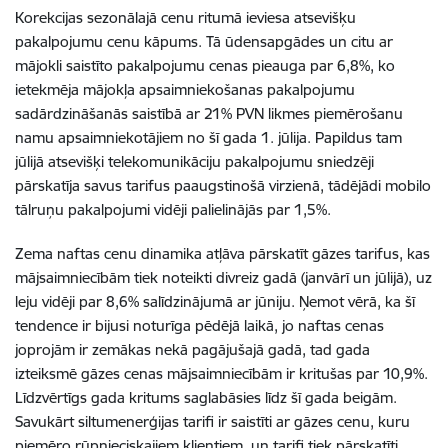
Korekcijas sezonālajā cenu ritumā ieviesa atsevišķu
pakalpojumu cenu kāpums. Tā ūdensapgādes un citu ar
mājokli saistīto pakalpojumu cenas pieauga par 6,8%, ko
ietekmēja mājokļa apsaimniekošanas pakalpojumu
sadārdzināšanās saistībā ar 21% PVN likmes piemērošanu
namu apsaimniekotājiem no šī gada 1. jūlija. Papildus tam
jūlijā atsevišķi telekomunikāciju pakalpojumu sniedzēji
pārskatīja savus tarifus paaugstinošā virzienā, tādējādi mobilo
tālruņu pakalpojumi vidēji palielinājās par 1,5%.
Zema naftas cenu dinamika atļāva pārskatīt gāzes tarifus, kas
mājsaimniecībām tiek noteikti divreiz gadā (janvārī un jūlijā), uz
leju vidēji par 8,6% salīdzinājumā ar jūniju. Ņemot vērā, ka šī
tendence ir bijusi noturīga pēdējā laikā, jo naftas cenas
joprojām ir zemākas nekā pagājušajā gadā, tad gada
izteiksmē gāzes cenas mājsaimniecībām ir kritušas par 10,9%.
Līdzvērtīgs gada kritums saglabāsies līdz šī gada beigām.
Savukārt siltumenerģijas tarifi ir saistīti ar gāzes cenu, kuru
piemēro rūpnieciskajiem klientiem, un tarifi tiek pārskatīti