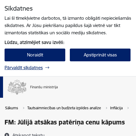
Pāriet uz lapas saturu
Sīkdatnes
Spied
lai meklētu
Enter
Lai šī tīmekļvietne darbotos, tā izmanto obligāti nepieciešamās
sīkdatnes. Ar Jūsu piekrišanu papildus šajā vietnē var tikt
izmantotas statistikas un sociālo mediju sīkdatnes.
Lūdzu, atzīmējiet savu izvēli:
Noraidīt
Apstiprināt visas
Pārvaldīt sīkdatnes
Sākums
Tautsaimniecības un budžeta izpildes analīze
Inflācija
FM
FM: Jūlijā atsākas patēriņa cenu kāpums
Atskaņot tekstu