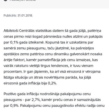
Publicēts: 31.01.2018.
Atbilstoši Centrālās statistikas datiem šā gada jūlijā, patēriņa
cenas pirmo reizi šogad pārsniedza nulles atzīmi un pakāpās
par 0,1% gada izteiksmē. Kopumā tas ir uzskatāms par
samērā zemu pieaugumu, taču jāatzīmē, ka pašreizējos
apstākļos zemo patēriņa cenu dinamiku galvenokārt nosaka
ārējie faktori, kamēr pamatinflācija jeb cenu izmaiņas, kas
vairāk raksturo vietējā tirgus tendences, ir tuvu vienam
procentam. Ir gan jāpiemin, ka arī visā eirozonā ir vērojama
līdzīga situācija un ātrais novērtējums parāda, ka jūlijā
eirozonā gada inflācija bija 0,2%.
Pozitīvo gada inflāciju nodrošināja pakalpojumu cenu
pieaugums - par 2,7%, kamēr preču cenas ir samazinājušās
par 0,9%. Pakalpojumu cenu paaugstinošo efektu radīja cenu