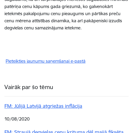
patēriņa cenu kāpums gada griezumā, ko galvenokārt
ietekmēs pakalpojumu cenu pieaugums un pārtikas preču
cenu mērena attīstības dinamika, ka arī pakāpeniski izzudīs
degvielas cenu samazinājuma ietekme.
Pieteikties jaunumu saņemšanai e-pastā
Vairāk par šo tēmu
FM: Jūlijā Latvijā atgriežas inflācija
10/08/2020
FM: Straujā degvielas cenu krituma dēļ maijā fiksēta