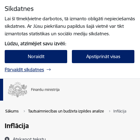
Pāriet uz lapas saturu
Sīkdatnes
Spied
lai meklētu
Enter
Lai šī tīmekļvietne darbotos, tā izmanto obligāti nepieciešamās
sīkdatnes. Ar Jūsu piekrišanu papildus šajā vietnē var tikt
izmantotas statistikas un sociālo mediju sīkdatnes.
Lūdzu, atzīmējiet savu izvēli:
Noraidīt
Apstiprināt visas
Pārvaldīt sīkdatnes
Sākums
Tautsaimniecības un budžeta izpildes analīze
Inflācija
Inflācija
Atskaņot tekstu