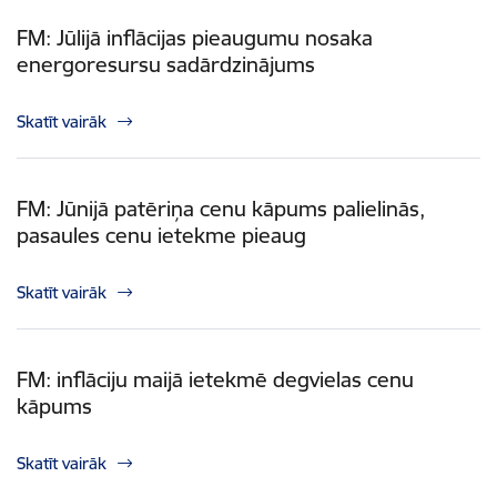
FM: Jūlijā inflācijas pieaugumu nosaka
energoresursu sadārdzinājums
Skatīt vairāk
FM: Jūnijā patēriņa cenu kāpums palielinās,
pasaules cenu ietekme pieaug
Skatīt vairāk
FM: inflāciju maijā ietekmē degvielas cenu
kāpums
Skatīt vairāk