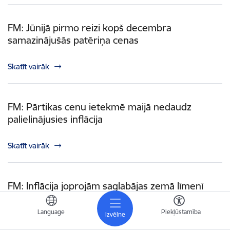
FM: Jūnijā pirmo reizi kopš decembra
samazinājušās patēriņa cenas
Skatīt vairāk
FM: Pārtikas cenu ietekmē maijā nedaudz
palielinājusies inflācija
Skatīt vairāk
FM: Inflācija joprojām saglabājas zemā līmenī
Skatīt vairāk
Language
Piekļūstamība
Izvēlne