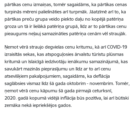
pārtikas cenu izmaiņas, tomēr sagaidāms, ka pārtikas cenas
turpinās mēreni palielināties arī turpmāk. Jāatzīmē arī to, ka
pārtikas preču grupa veido piekto daļu no kopējā patēriņa
groza un tā ir lielākā patēriņa grupā, līdz ar to pārtikas cenu
pieaugums neļauj samazināties patēriņa cenām vēl straujāk.
Ņemot vērā straujo degvielas cenu kritumu, kā arī COVID-19
izraisītās sekas, kas atspoguļosies ārvalstu tūristu plūsmas
kritumā un īslaicīgā iedzīvotāju ienākumu samazinājumā, kas
savukārt mazinās pieprasījumu un līdz ar to arī cenu
atsevišķiem pakalpojumiem, sagaidāms, ka deflācija
saglābsies vismaz līdz šā gada oktobrim - novembrim. Tomēr,
ņemot vērā cenu kāpumu šā gada pirmajā ceturksnī,
2020. gadā kopumā vidējā inflācija būs pozitīva, lai arī būtiski
zemāka nekā iepriekšējos gados.