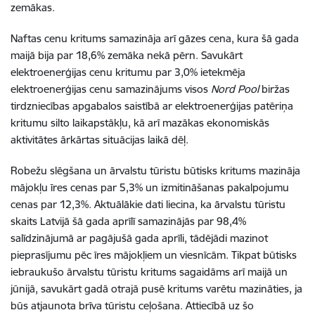
zemākas.
Naftas cenu kritums samazināja arī gāzes cena, kura šā gada
maijā bija par 18,6% zemāka nekā pērn. Savukārt
elektroenerģijas cenu kritumu par 3,0% ietekmēja
elektroenerģijas cenu samazinājums visos
Nord Pool
biržas
tirdzniecības apgabalos saistībā ar elektroenerģijas patēriņa
kritumu silto laikapstākļu, kā arī mazākas ekonomiskās
aktivitātes ārkārtas situācijas laikā dēļ.
Robežu slēgšana un ārvalstu tūristu būtisks kritums mazināja
mājokļu īres cenas par 5,3% un izmitināšanas pakalpojumu
cenas par 12,3%. Aktuālākie dati liecina, ka ārvalstu tūristu
skaits Latvijā šā gada aprīlī samazinājās par 98,4%
salīdzinājumā ar pagājušā gada aprīli, tādējādi mazinot
pieprasījumu pēc īres mājokļiem un viesnīcām. Tikpat būtisks
iebraukušo ārvalstu tūristu kritums sagaidāms arī maijā un
jūnijā, savukārt gadā otrajā pusē kritums varētu mazināties, ja
būs atjaunota brīva tūristu ceļošana. Attiecībā uz šo