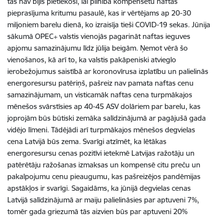
tas nav bijis pietiekoši, lai pilnībā kompensētu naftas
pieprasījuma kritumu pasaulē, kas ir vērtējams ap 20-30
miljoniem barelu dienā, ko izraisīja tieši COVID-19 sekas. Jūnija
sākumā OPEC+ valstis vienojās pagarināt naftas ieguves
apjomu samazinājumu līdz jūlija beigām. Ņemot vērā šo
vienošanos, kā arī to, ka valstis pakāpeniski atvieglo
ierobežojumus saistībā ar koronovīrusa izplatību un palielinās
energoresursu patēriņš, pašreiz nav pamata naftas cenu
samazinājumam, un visticamāk naftas cena turpmākajos
mēnešos svārstīsies ap 40-45 ASV dolāriem par barelu, kas
joprojām būs būtiski zemāka salīdzinājumā ar pagājušā gada
vidējo līmeni. Tādējādi arī turpmākajos mēnešos degvielas
cena Latvijā būs zema. Svarīgi atzīmēt, ka lētākas
energoresursu cenas pozitīvi ietekmē Latvijas ražotāju un
patērētāju ražošanas izmaksas un kompensē citu preču un
pakalpojumu cenu pieaugumu, kas pašreizējos pandēmijas
apstākļos ir svarīgi. Sagaidāms, ka jūnijā degvielas cenas
Latvijā salīdzinājumā ar maiju palielināsies par aptuveni 7%,
tomēr gada griezumā tās aizvien būs par aptuveni 20%