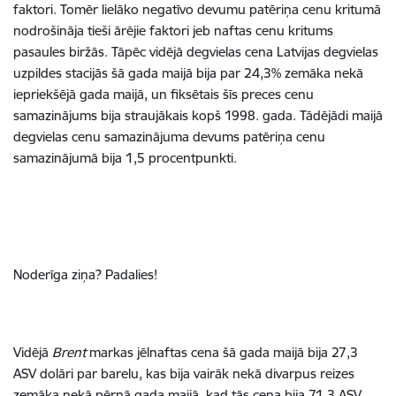
faktori. Tomēr lielāko negatīvo devumu patēriņa cenu kritumā
nodrošināja tieši ārējie faktori jeb naftas cenu kritums
pasaules biržās. Tāpēc vidējā degvielas cena Latvijas degvielas
uzpildes stacijās šā gada maijā bija par 24,3% zemāka nekā
iepriekšējā gada maijā, un fiksētais šīs preces cenu
samazinājums bija straujākais kopš 1998. gada. Tādējādi maijā
degvielas cenu samazinājuma devums patēriņa cenu
samazinājumā bija 1,5 procentpunkti.
Noderīga ziņa? Padalies!
Vidējā
Brent
markas jēlnaftas cena šā gada maijā bija 27,3
ASV dolāri par barelu, kas bija vairāk nekā divarpus reizes
zemāka nekā pērnā gada maijā, kad tās cena bija 71,3 ASV