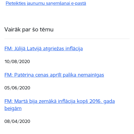
Pieteikties jaunumu saņemšanai e-pastā
Vairāk par šo tēmu
FM: Jūlijā Latvijā atgriežas inflācija
10/08/2020
FM: Patēriņa cenas aprīlī palika nemainīgas
05/06/2020
FM: Martā bija zemākā inflācija kopš 2016. gada
beigām
08/04/2020