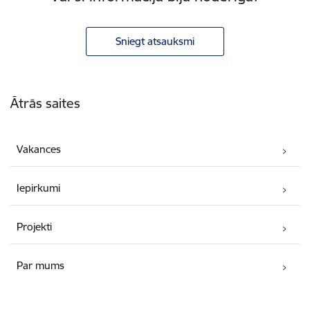
Sniegt atsauksmi
Kājene
Ātrās saites
Vakances
Iepirkumi
Projekti
Par mums