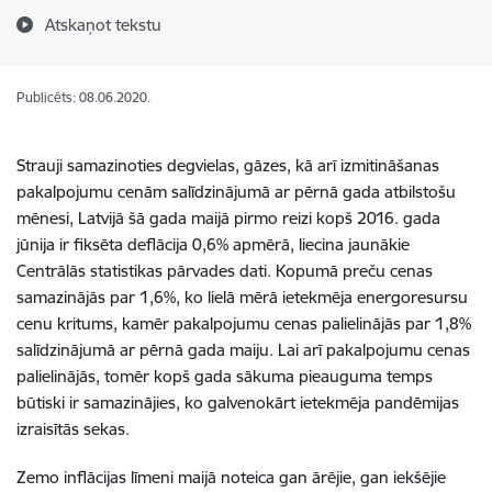
Atskaņot tekstu
Publicēts: 08.06.2020.
Strauji samazinoties degvielas, gāzes, kā arī izmitināšanas
pakalpojumu cenām salīdzinājumā ar pērnā gada atbilstošu
mēnesi, Latvijā šā gada maijā pirmo reizi kopš 2016. gada
jūnija ir fiksēta deflācija 0,6% apmērā, liecina jaunākie
Centrālās statistikas pārvades dati. Kopumā preču cenas
samazinājās par 1,6%, ko lielā mērā ietekmēja energoresursu
cenu kritums, kamēr pakalpojumu cenas palielinājās par 1,8%
salīdzinājumā ar pērnā gada maiju. Lai arī pakalpojumu cenas
palielinājās, tomēr kopš gada sākuma pieauguma temps
būtiski ir samazinājies, ko galvenokārt ietekmēja pandēmijas
izraisītās sekas.
Zemo inflācijas līmeni maijā noteica gan ārējie, gan iekšējie