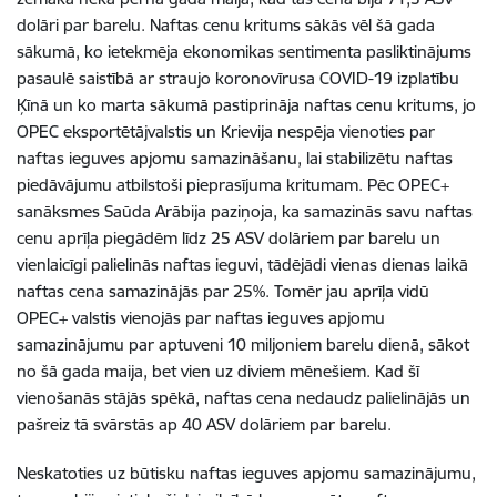
dolāri par barelu. Naftas cenu kritums sākās vēl šā gada
sākumā, ko ietekmēja ekonomikas sentimenta pasliktinājums
pasaulē saistībā ar straujo koronovīrusa COVID-19 izplatību
Ķīnā un ko marta sākumā pastiprināja naftas cenu kritums, jo
OPEC eksportētājvalstis un Krievija nespēja vienoties par
naftas ieguves apjomu samazināšanu, lai stabilizētu naftas
piedāvājumu atbilstoši pieprasījuma kritumam. Pēc OPEC+
sanāksmes Saūda Arābija paziņoja, ka samazinās savu naftas
cenu aprīļa piegādēm līdz 25 ASV dolāriem par barelu un
vienlaicīgi palielinās naftas ieguvi, tādējādi vienas dienas laikā
naftas cena samazinājās par 25%. Tomēr jau aprīļa vidū
OPEC+ valstis vienojās par naftas ieguves apjomu
samazinājumu par aptuveni 10 miljoniem barelu dienā, sākot
no šā gada maija, bet vien uz diviem mēnešiem. Kad šī
vienošanās stājās spēkā, naftas cena nedaudz palielinājās un
pašreiz tā svārstās ap 40 ASV dolāriem par barelu.
Neskatoties uz būtisku naftas ieguves apjomu samazinājumu,