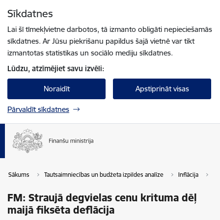
Pāriet uz lapas saturu
Sīkdatnes
Spied
lai meklētu
Enter
Lai šī tīmekļvietne darbotos, tā izmanto obligāti nepieciešamās
sīkdatnes. Ar Jūsu piekrišanu papildus šajā vietnē var tikt
izmantotas statistikas un sociālo mediju sīkdatnes.
Lūdzu, atzīmējiet savu izvēli:
Noraidīt
Apstiprināt visas
Pārvaldīt sīkdatnes
Sākums
Tautsaimniecības un budžeta izpildes analīze
Inflācija
FM
FM: Straujā degvielas cenu krituma dēļ
maijā fiksēta deflācija