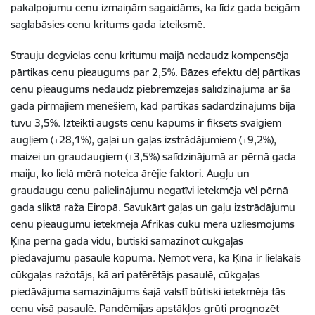
pakalpojumu cenu izmaiņām sagaidāms, ka līdz gada beigām
saglabāsies cenu kritums gada izteiksmē.
Strauju degvielas cenu kritumu maijā nedaudz kompensēja
pārtikas cenu pieaugums par 2,5%. Bāzes efektu dēļ pārtikas
cenu pieaugums nedaudz piebremzējās salīdzinājumā ar šā
gada pirmajiem mēnešiem, kad pārtikas sadārdzinājums bija
tuvu 3,5%. Izteikti augsts cenu kāpums ir fiksēts svaigiem
augļiem (+28,1%), gaļai un gaļas izstrādājumiem (+9,2%),
maizei un graudaugiem (+3,5%) salīdzinājumā ar pērnā gada
maiju, ko lielā mērā noteica ārējie faktori. Augļu un
graudaugu cenu palielinājumu negatīvi ietekmēja vēl pērnā
gada sliktā raža Eiropā. Savukārt gaļas un gaļu izstrādājumu
cenu pieaugumu ietekmēja Āfrikas cūku mēra uzliesmojums
Ķīnā pērnā gada vidū, būtiski samazinot cūkgaļas
piedāvājumu pasaulē kopumā. Ņemot vērā, ka Ķīna ir lielākais
cūkgaļas ražotājs, kā arī patērētājs pasaulē, cūkgaļas
piedāvājuma samazinājums šajā valstī būtiski ietekmēja tās
cenu visā pasaulē. Pandēmijas apstākļos grūti prognozēt