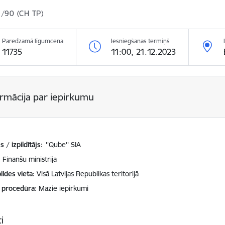
/90 (CH TP)
Paredzamā līgumcena
Iesniegšanas termiņš
11735
11:00, 21.12.2023
ormācija par iepirkumu
 / izpildītājs:
''Qube'' SIA
Finanšu ministrija
ildes vieta
Visā Latvijas Republikas teritorijā
 procedūra
Mazie iepirkumi
i