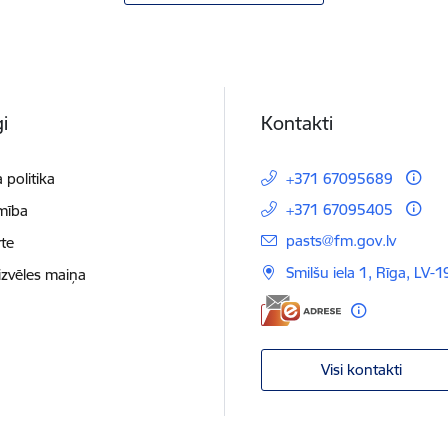
i
Kontakti
 politika
+371 67095689
+371 67095405
mība
E-pasts:
pasts@fm.gov.lv
te
Smilšu iela 1, Rīga, LV-1
izvēles maiņa
Visi kontakti