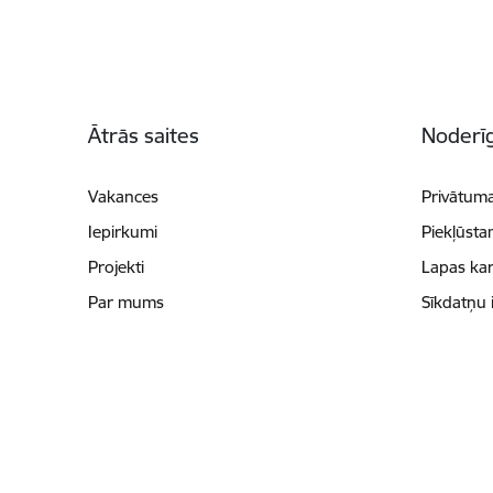
Kājene
Ātrās saites
Noderīg
Vakances
Privātuma
Iepirkumi
Piekļūsta
Projekti
Lapas kar
Par mums
Sīkdatņu 