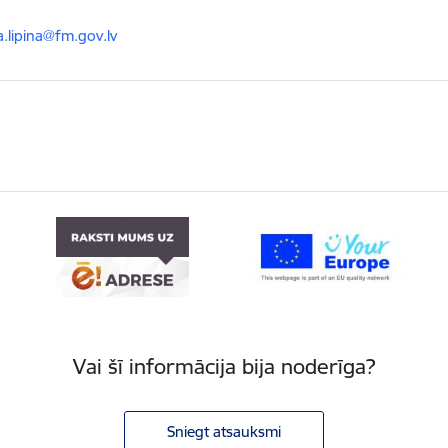
ts:
a.lipina@fm.gov.lv
Vai šī informācija bija noderīga?
Sniegt atsauksmi