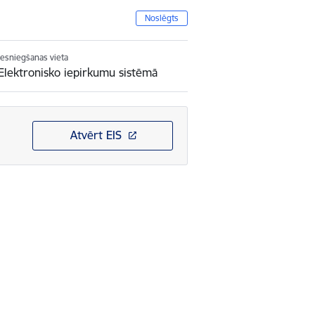
Noslēgts
Iesniegšanas vieta
Elektronisko iepirkumu sistēmā
Atvērt EIS