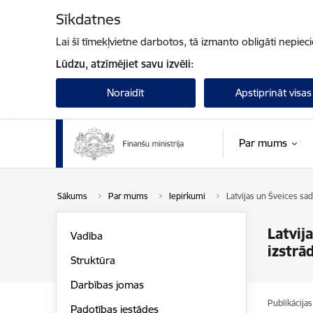
Pāriet uz lapas saturu
Sīkdatnes
Lai šī tīmekļvietne darbotos, tā izmanto obligāti nepiec
Lūdzu, atzīmējiet savu izvēli:
Noraidīt
Apstiprināt visas
Par mums
Sākums
Par mums
Iepirkumi
Latvijas un Šveices sa
Latvij
Vadība
izstrā
Struktūra
Darbības jomas
Publikācija
Padotības iestādes