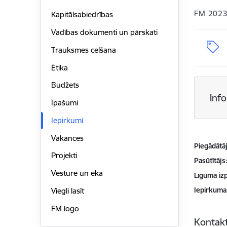
FM 2023
Kapitālsabiedrības
Vadības dokumenti un pārskati
Trauksmes celšana
Ētika
Budžets
Inf
Īpašumi
Iepirkumi
Vakances
Piegādātājs
Projekti
Pasūtītājs
Vēsture un ēka
Līguma izp
Iepirkuma
Viegli lasīt
FM logo
Kontakt