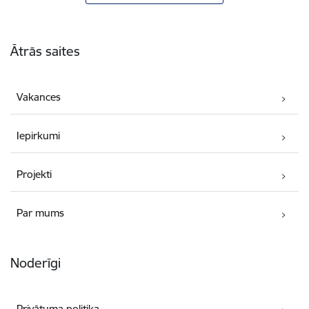
Kājene
Ātrās saites
Vakances
Iepirkumi
Projekti
Par mums
Noderīgi
Privātuma politika