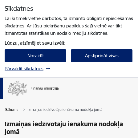
Pāriet uz lapas saturu
Sīkdatnes
Spied
lai meklētu
Enter
Lai šī tīmekļvietne darbotos, tā izmanto obligāti nepieciešamās
sīkdatnes. Ar Jūsu piekrišanu papildus šajā vietnē var tikt
izmantotas statistikas un sociālo mediju sīkdatnes.
Lūdzu, atzīmējiet savu izvēli:
Noraidīt
Apstiprināt visas
Pārvaldīt sīkdatnes
Sākums
Izmaiņas iedzīvotāju ienākuma nodokļa jomā
Izmaiņas iedzīvotāju ienākuma nodokļa
jomā