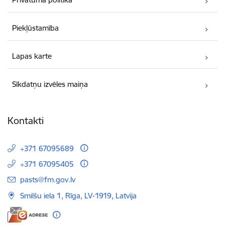
Piekļūstamība
Lapas karte
Sīkdatņu izvēles maiņa
Kontakti
+371 67095689
+371 67095405
E-pasts:
pasts@fm.gov.lv
Smilšu iela 1, Rīga, LV-1919, Latvija