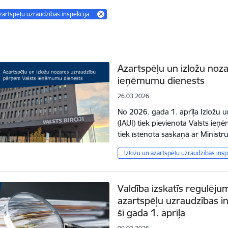
azartspēļu uzraudzības inspekcija
Azartspēļu un izložu noz
ieņēmumu dienests
26.03.2026.
No 2026. gada 1. aprīļa Izložu u
(IAUI) tiek pievienota Valsts ie
tiek īstenota saskaņā ar Minist
Izložu un azartspēļu uzraudzības insp
Valdība izskatīs regulēju
azartspēļu uzraudzības i
šī gada 1. aprīļa