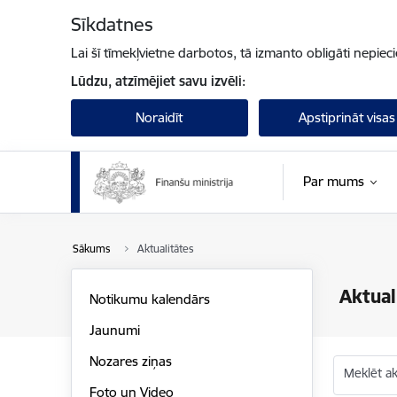
Pāriet uz lapas saturu
Sīkdatnes
Lai šī tīmekļvietne darbotos, tā izmanto obligāti nepiec
Lūdzu, atzīmējiet savu izvēli:
Noraidīt
Apstiprināt visas
Par mums
Sākums
Aktualitātes
Aktual
Notikumu kalendārs
Jaunumi
Nozares ziņas
Meklēt akt
Foto un Video