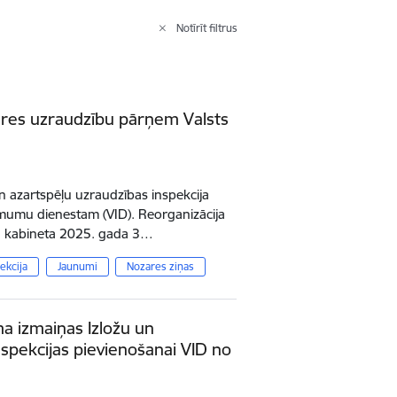
Notīrīt filtrus
ares uzraudzību pārņem Valsts
n azartspēļu uzraudzības inspekcija
ņēmumu dienestam (VID). Reorganizācija
ru kabineta 2025. gada 3…
ekcija
Jaunumi
Nozares ziņas
ma izmaiņas Izložu un
nspekcijas pievienošanai VID no