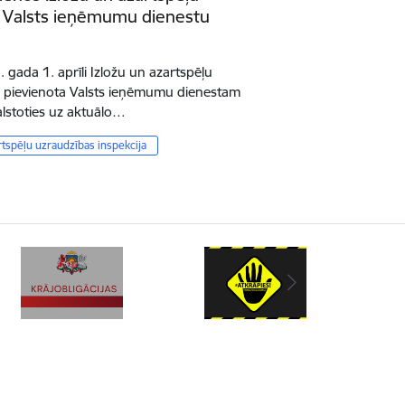
r Valsts ieņēmumu dienestu
6. gada 1. aprīli Izložu un azartspēļu
iks pievienota Valsts ieņēmumu dienestam
lstoties uz aktuālo…
rtspēļu uzraudzības inspekcija