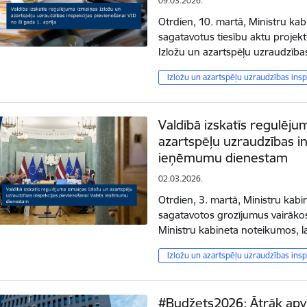
09.03.2026.
Otrdien, 10. martā, Ministru kabi
sagatavotus tiesību aktu projekt
Izložu un azartspēļu uzraudzības
Izložu un azartspēļu uzraudzības insp
Valdībā izskatīs regulēju
azartspēļu uzraudzības in
ieņēmumu dienestam
02.03.2026.
Otrdien, 3. martā, Ministru kabin
sagatavotos grozījumus vairākos 
Ministru kabineta noteikumos, l
Izložu un azartspēļu uzraudzības insp
#Budžets2026: Ātrāk apvi