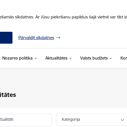
iešamās sīkdatnes. Ar Jūsu piekrišanu papildus šajā vietnē var tikt i
Pārvaldīt sīkdatnes
Nozares politika
Aktualitātes
Valsts budžets
Kon
itātes
ualitāti
Kategorija