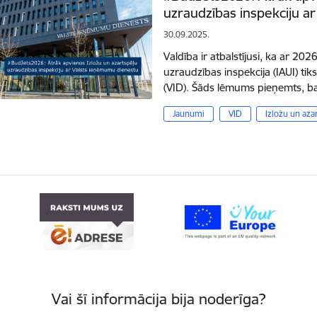
uzraudzības inspekciju a
30.09.2025.
Valdība ir atbalstījusi, ka ar 202
uzraudzības inspekcija (IAUI) t
(VID). Šāds lēmums pieņemts, ba
Jaunumi
VID
Izložu un aza
Vai šī informācija bija noderīga?