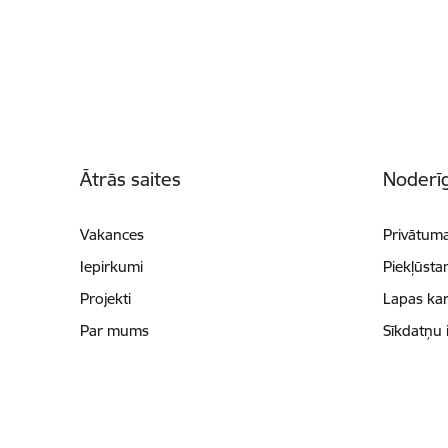
Kājene
Ātrās saites
Noderīg
Vakances
Privātuma
Iepirkumi
Piekļūsta
Projekti
Lapas kar
Par mums
Sīkdatņu 