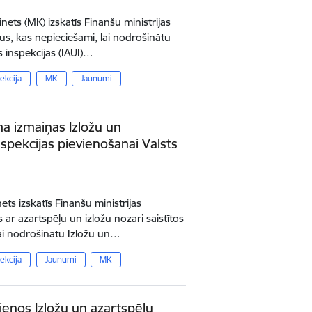
nets (MK) izskatīs Finanšu ministrijas
us, kas nepieciešami, lai nodrošinātu
 inspekcijas (IAUI)…
ekcija
MK
Jaunumi
ma izmaiņas Izložu un
spekcijas pievienošanai Valsts
ets izskatīs Finanšu ministrijas
ar azartspēļu un izložu nozari saistītos
ai nodrošinātu Izložu un…
ekcija
Jaunumi
MK
enos Izložu un azartspēļu