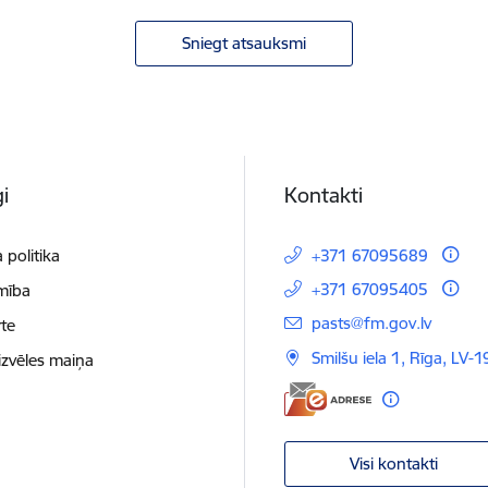
Sniegt atsauksmi
i
Kontakti
 politika
+371 67095689
+371 67095405
mība
E-pasts:
pasts@fm.gov.lv
te
Smilšu iela 1, Rīga, LV-1
izvēles maiņa
Visi kontakti