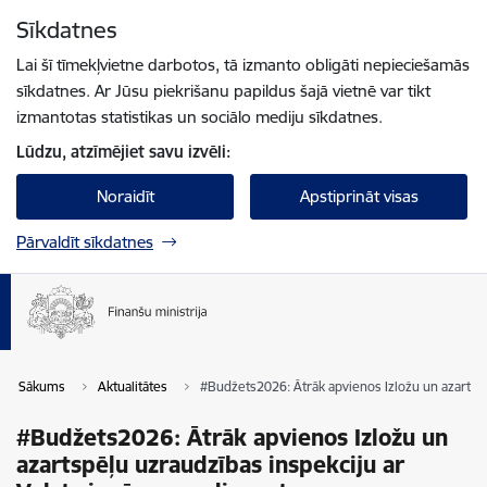
Pāriet uz lapas saturu
Sīkdatnes
Spied
lai meklētu
Enter
Lai šī tīmekļvietne darbotos, tā izmanto obligāti nepieciešamās
sīkdatnes. Ar Jūsu piekrišanu papildus šajā vietnē var tikt
izmantotas statistikas un sociālo mediju sīkdatnes.
Lūdzu, atzīmējiet savu izvēli:
Noraidīt
Apstiprināt visas
Pārvaldīt sīkdatnes
Sākums
Aktualitātes
#Budžets2026: Ātrāk apvienos Izložu un azartsp
#Budžets2026: Ātrāk apvienos Izložu un
azartspēļu uzraudzības inspekciju ar