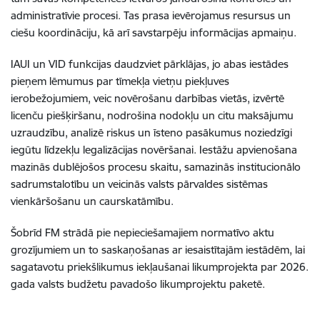
administratīvie procesi. Tas prasa ievērojamus resursus un
ciešu koordināciju, kā arī savstarpēju informācijas apmaiņu.
IAUI un VID funkcijas daudzviet pārklājas, jo abas iestādes
pieņem lēmumus par tīmekļa vietņu piekļuves
ierobežojumiem, veic novērošanu darbības vietās, izvērtē
licenču piešķiršanu, nodrošina nodokļu un citu maksājumu
uzraudzību, analizē riskus un īsteno pasākumus noziedzīgi
iegūtu līdzekļu legalizācijas novēršanai. Iestāžu apvienošana
mazinās dublējošos procesu skaitu, samazinās institucionālo
sadrumstalotību un veicinās valsts pārvaldes sistēmas
vienkāršošanu un caurskatāmību.
Šobrīd FM strādā pie nepieciešamajiem normatīvo aktu
grozījumiem un to saskaņošanas ar iesaistītajām iestādēm, lai
sagatavotu priekšlikumus iekļaušanai likumprojekta par 2026.
gada valsts budžetu pavadošo likumprojektu paketē.