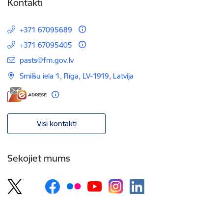
Kontakti
+371 67095689
+371 67095405
E-pasts:
pasts@fm.gov.lv
Smilšu iela 1, Rīga, LV-1919, Latvija
Visi kontakti
Sekojiet mums