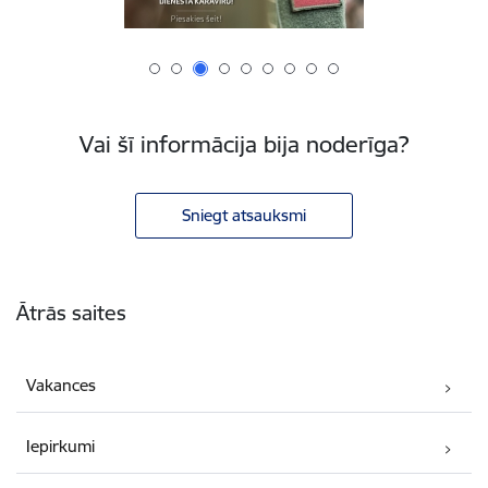
Vai šī informācija bija noderīga?
Sniegt atsauksmi
Kājene
Ātrās saites
Vakances
Iepirkumi