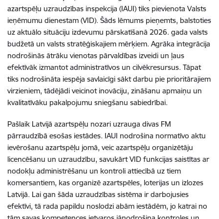
azartspēļu uzraudzības inspekcija (IAUI) tiks pievienota Valsts
ieņēmumu dienestam (VID). Šāds lēmums pieņemts, balstoties
uz aktuālo situāciju izdevumu pārskatīšanā 2026. gada valsts
budžetā un valsts stratēģiskajiem mērķiem. Agrāka integrācija
nodrošinās ātrāku vienotas pārvaldības izveidi un ļaus
efektīvāk izmantot administratīvos un cilvēkresursus. Tāpat
tiks nodrošināta iespēja savlaicīgi sākt darbu pie prioritārajiem
virzieniem, tādējādi veicinot inovāciju, zināšanu apmaiņu un
kvalitatīvāku pakalpojumu sniegšanu sabiedrībai.
Pašlaik Latvijā azartspēļu nozari uzrauga divas FM
pārraudzībā esošas iestādes. IAUI nodrošina normatīvo aktu
ievērošanu azartspēļu jomā, veic azartspēļu organizētāju
licencēšanu un uzraudzību, savukārt VID funkcijas saistītas ar
nodokļu administrēšanu un kontroli attiecībā uz tiem
komersantiem, kas organizē azartspēles, loterijas un izlozes
Latvijā. Lai gan šāda uzraudzības sistēma ir darbojusies
efektīvi, tā rada papildu noslodzi abām iestādēm, jo katrai no
tām savas kompetences ietvaros jānodrošina kontroles un