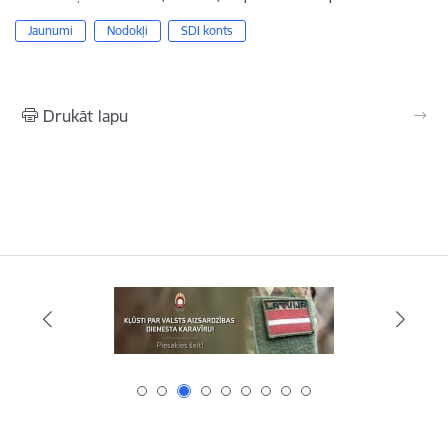
Jaunumi
Nodokļi
SDI konts
Drukāt lapu