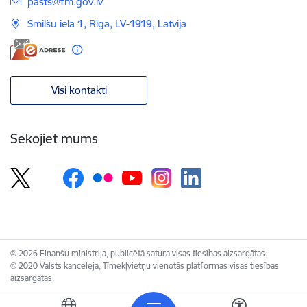
E-pasts:
pasts@fm.gov.lv
Smilšu iela 1, Rīga, LV-1919, Latvija
Visi kontakti
Sekojiet mums
© 2026 Finanšu ministrija, publicētā satura visas tiesības aizsargātas.
© 2020 Valsts kanceleja, Tīmekļvietņu vienotās platformas visas tiesības
aizsargātas.