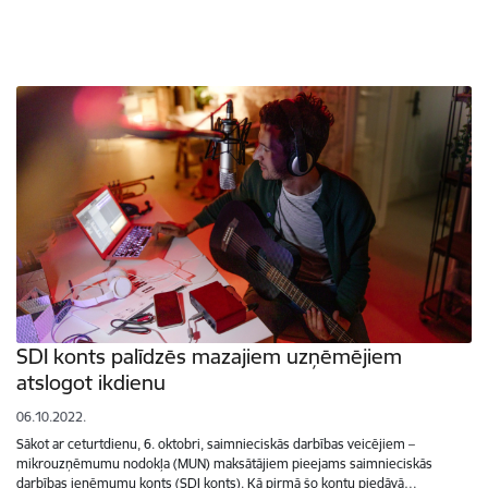
SDI konts palīdzēs mazajiem uzņēmējiem
atslogot ikdienu
06.10.2022.
Sākot ar ceturtdienu, 6. oktobri, saimnieciskās darbības veicējiem –
mikrouzņēmumu nodokļa (MUN) maksātājiem pieejams saimnieciskās
darbības ieņēmumu konts (SDI konts). Kā pirmā šo kontu piedāvā…