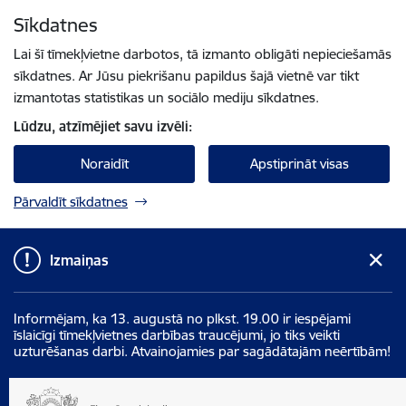
Pāriet uz lapas saturu
Sīkdatnes
Spied
lai meklētu
Enter
Lai šī tīmekļvietne darbotos, tā izmanto obligāti nepieciešamās
sīkdatnes. Ar Jūsu piekrišanu papildus šajā vietnē var tikt
izmantotas statistikas un sociālo mediju sīkdatnes.
Lūdzu, atzīmējiet savu izvēli:
Noraidīt
Apstiprināt visas
Pārvaldīt sīkdatnes
Izmaiņas
Informējam, ka 13. augustā no plkst. 19.00 ir iespējami
īslaicīgi tīmekļvietnes darbības traucējumi, jo tiks veikti
uzturēšanas darbi. Atvainojamies par sagādātajām neērtībām!