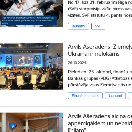
No 17. līdz 21. februārim Rīgā n
(SVF) starpmisiju vizīte pirms v
vizītes. SVF statūtu 4. pants n
Jaunumi
SVF
Arvils Ašeradens: Ziemeļva
Ukrainai ir nelokāms
26.10.2024.
Piektdien, 25. oktobrī, finanšu 
Bankas grupas (PBG) Attīstības 
pārstāvēja visas Ziemeļvalstis un
Finanšu ministrs
Jaunumi
Arvils Ašeradens aicina 
apņēmīgākiem un nebaidīt
līnijām”