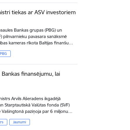
nistri tiekas ar ASV investoriem
 Pasaules Bankas grupas (PBG) un
F) pilnvarnieku pavasara sanāksmē
ības kameras rīkota Baltijas finanšu…
PBG
s Bankas finansējumu, lai
inistrs Arvils Ašeradens ikgadējā
n Starptautiskā Valūtas fonda (SVF)
 Vašingtonā paziņoja par 6 miljonu…
trs
Jaunumi