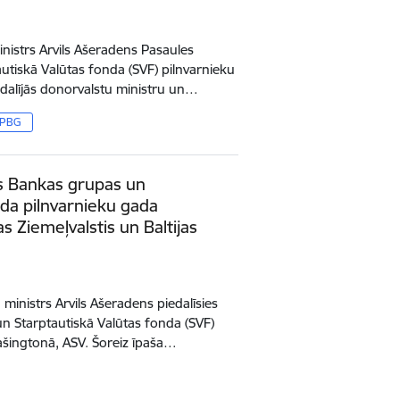
inistrs Arvils Ašeradens Pasaules
tiskā Valūtas fonda (SVF) pilnvarnieku
alījās donorvalstu ministru un…
PBG
es Bankas grupas un
nda pilnvarnieku gada
 Ziemeļvalstis un Baltijas
 ministrs Arvils Ašeradens piedalīsies
n Starptautiskā Valūtas fonda (SVF)
šingtonā, ASV. Šoreiz īpaša…