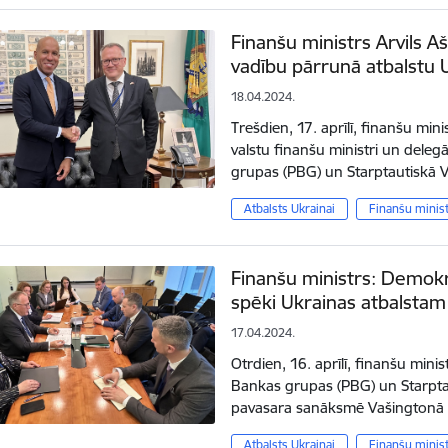
Finanšu ministrs Arvils 
vadību pārrunā atbalstu 
18.04.2024.
Trešdien, 17. aprīlī, finanšu minis
valstu finanšu ministri un deleg
grupas (PBG) un Starptautiskā 
Atbalsts Ukrainai
Finanšu minis
Finanšu ministrs: Demokrā
spēki Ukrainas atbalstam
17.04.2024.
Otrdien, 16. aprīlī, finanšu mini
Bankas grupas (PBG) un Starptau
pavasara sanāksmē Vašingtonā 
Atbalsts Ukrainai
Finanšu minis