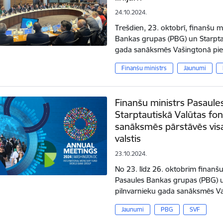
24.10.2024.
Trešdien, 23. oktobrī, finanšu m
Bankas grupas (PBG) un Starptau
gada sanāksmēs Vašingtonā pied
Finanšu ministrs
Jaunumi
Finanšu ministrs Pasaul
Starptautiskā Valūtas fo
sanāksmēs pārstāvēs visas
valstis
23.10.2024.
No 23. līdz 26. oktobrim finanšu
Pasaules Bankas grupas (PBG) u
pilnvarnieku gada sanāksmēs Va
Jaunumi
PBG
SVF