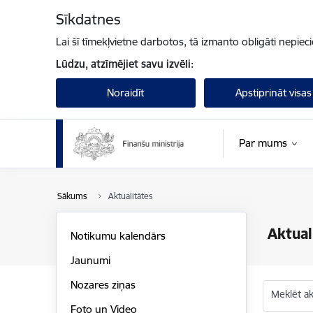
Pāriet uz lapas saturu
Sīkdatnes
Lai šī tīmekļvietne darbotos, tā izmanto obligāti nepiec
Lūdzu, atzīmējiet savu izvēli:
Noraidīt
Apstiprināt visas
Par mums
Sākums
Aktualitātes
Aktual
Notikumu kalendārs
Jaunumi
Nozares ziņas
Meklēt akt
Foto un Video