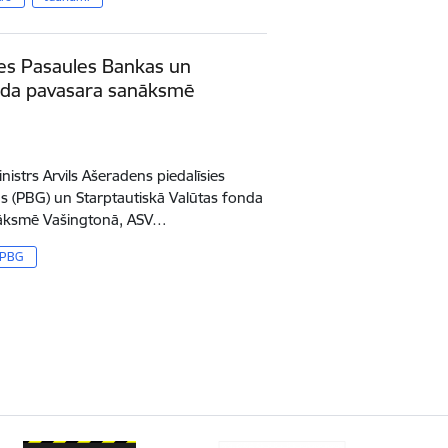
sies Pasaules Bankas un
onda pavasara sanāksmē
inistrs Arvils Ašeradens piedalīsies
s (PBG) un Starptautiskā Valūtas fonda
anāksmē Vašingtonā, ASV…
PBG