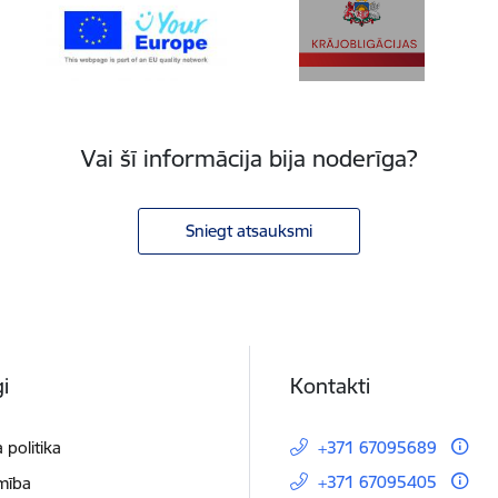
Vai šī informācija bija noderīga?
Sniegt atsauksmi
i
Kontakti
 politika
+371 67095689
+371 67095405
mība