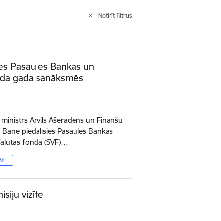
Notīrīt filtrus
sies Pasaules Bankas un
onda gada sanāksmēs
 ministrs Arvils Ašeradens un Finanšu
ba Bāne piedalīsies Pasaules Bankas
Valūtas fonda (SVF)…
SVF
siju vizīte