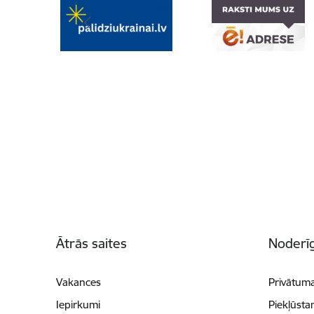
Kājene
Ātrās saites
Noderīg
Vakances
Privātuma
Iepirkumi
Piekļūsta