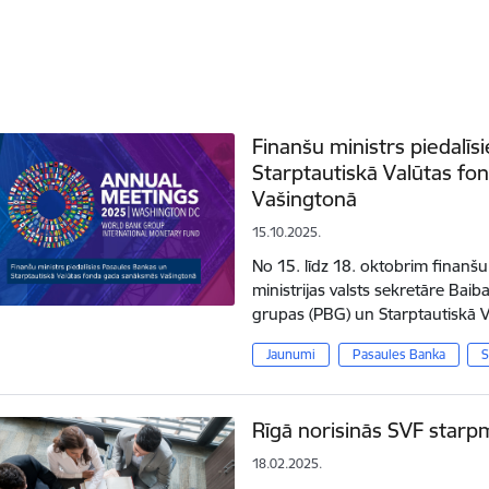
Finanšu ministrs piedalī
Starptautiskā Valūtas f
Vašingtonā
15.10.2025.
No 15. līdz 18. oktobrim finanšu
ministrijas valsts sekretāre Bai
grupas (PBG) un Starptautiskā 
Jaunumi
Pasaules Banka
Rīgā norisinās SVF starpmi
18.02.2025.