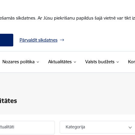
iešamās sīkdatnes. Ar Jūsu piekrišanu papildus šajā vietnē var tikt i
Pārvaldīt sīkdatnes
Nozares politika
Aktualitātes
Valsts budžets
Kon
itātes
ualitāti
Kategorija