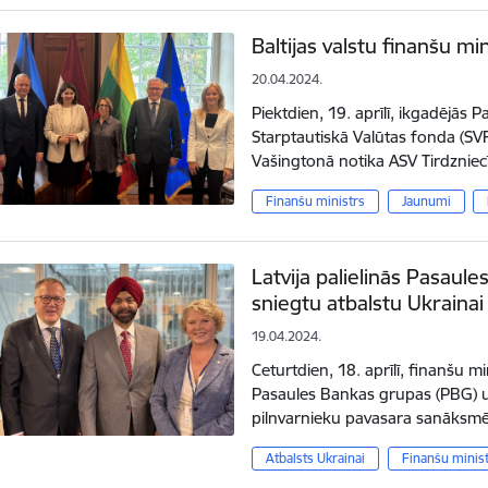
Baltijas valstu finanšu mi
20.04.2024.
Piektdien, 19. aprīlī, ikgadējās
Starptautiskā Valūtas fonda (SV
Vašingtonā notika ASV Tirdzniec
Finanšu ministrs
Jaunumi
Latvija palielinās Pasaule
sniegtu atbalstu Ukrainai
19.04.2024.
Ceturtdien, 18. aprīlī, finanšu m
Pasaules Bankas grupas (PBG) u
pilnvarnieku pavasara sanāksmē
Atbalsts Ukrainai
Finanšu minis