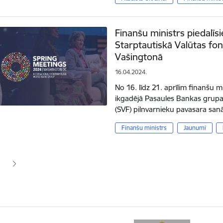
Finanšu ministrs piedalī
Starptautiskā Valūtas f
Vašingtonā
16.04.2024.
No 16. līdz 21. aprīlim finanšu m
ikgadējā Pasaules Bankas grupa
(SVF) pilnvarnieku pavasara s
Finanšu ministrs
Jaunumi
ana
jā lapa
pa