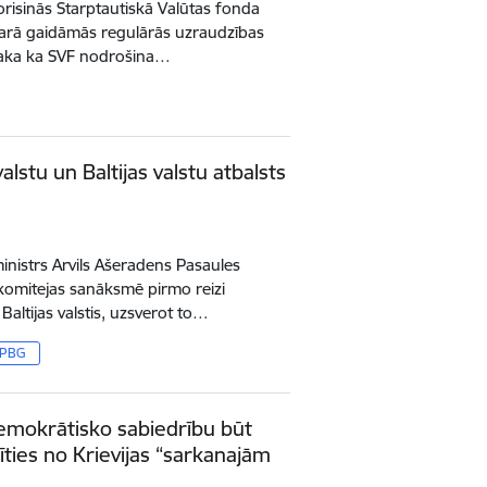
orisinās Starptautiskā Valūtas fonda
asarā gaidāmās regulārās uzraudzības
osaka ka SVF nodrošina…
lstu un Baltijas valstu atbalsts
ministrs Arvils Ašeradens Pasaules
komitejas sanāksmē pirmo reizi
 Baltijas valstis, uzsverot to…
PBG
demokrātisko sabiedrību būt
ies no Krievijas “sarkanajām