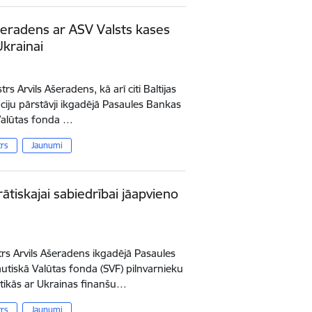
Ašeradens ar ASV Valsts kases
Ukrainai
trs Arvils Ašeradens, kā arī citi Baltijas
āciju pārstāvji ikgadējā Pasaules Bankas
Valūtas fonda …
trs
Jaunumi
tiskajai sabiedrībai jāapvieno
strs Arvils Ašeradens ikgadējā Pasaules
tiskā Valūtas fonda (SVF) pilnvarnieku
tikās ar Ukrainas finanšu…
trs
Jaunumi