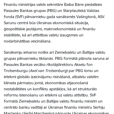
Finanšu ministrijas valsts sekretāre Baiba Bāne piedalīsies
Pasaules Bankas grupas (PBG) un Starptautiskā Valūtas
fonda (SVF) pilnvarnieku gada sanāksmēs Vašingtonā, ASV.
Sarunu centrā būs Ukrainas ekonomiskā situācija,
ģeopolitiskie jautājumi, makroekonomiskā un finanšu
stabilitāte, kā arī attīstības valstu izaugsmes un
nodarbinātības veicināšana.
Sanāksmju ietvaros notiks arī Ziemeļvalstu un Baltijas valstu
grupas pilnvarnieku tikšanās. PBG formātā plānota saruna ar
Pasaules Bankas vecāko rīkotājdirektoru Akselu fon
Trotsenburgu (
Axel van Trotsenburg
) par PBG lomu un
ietekmi globālo izaicinājumu risināšanā, atbalstu valstīm
klimata pārmaiņu jomā, ekonomikas atjaunošanā
nestabilitātes un konfliktu apstākļos, kā arī strukturālo
reformu īstenošanu un ietekmi uz valstu attīstību. SVF
formātā Ziemeļvalstu un Baltijas valstu finanšu ministri un
centrālo banku vadītāji ar Ukrainas finanšu ministru Serhiju
Marčenko (
Serhii Marchenko
) pārrunās Ukrainas ekonomikas