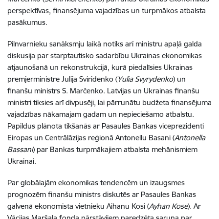
perspektīvas, finansējuma vajadzības un turpmākos atbalsta
pasākumus.
Pilnvarnieku sanāksmju laikā notiks arī ministru apaļā galda
diskusija par starptautisko sadarbību Ukrainas ekonomikas
atjaunošanā un rekonstrukcijā, kurā piedalīsies Ukrainas
premjerministre Jūlija Sviridenko (
Yulia Svyrydenko
) un
finanšu ministrs S. Marčenko.
Latvijas un Ukrainas finanšu
ministri tiksies arī divpusēji, lai pārrunātu budžeta finansējuma
vajadzības nākamajam gadam un nepieciešamo atbalstu.
Papildus plānota tikšanās ar Pasaules Bankas viceprezidenti
Eiropas un Centrālāzijas reģionā Antonellu Basani (
Antonella
Bassani
) par Bankas turpmākajiem atbalsta mehānismiem
Ukrainai.
Par globālajām ekonomikas tendencēm un izaugsmes
prognozēm finanšu ministrs diskutēs ar Pasaules Bankas
galvenā ekonomista vietnieku Aihanu Kosi (
Ayhan Kose
). Ar
Vācijas Maršala fonda pārstāvjiem paredzēta saruna par