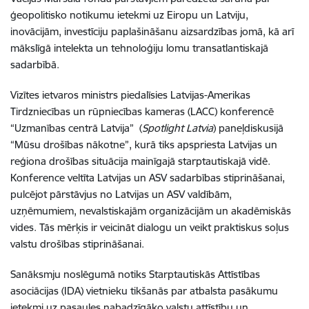
ģeopolitisko notikumu ietekmi uz Eiropu un Latviju,
inovācijām, investīciju paplašināšanu aizsardzības jomā, kā arī
mākslīgā intelekta un tehnoloģiju lomu transatlantiskajā
sadarbībā.
Vizītes ietvaros ministrs piedalīsies Latvijas-Amerikas
Tirdzniecības un rūpniecības kameras (LACC) konferencē
“Uzmanības centrā Latvija” (
Spotlight Latvia
) paneļdiskusijā
“Mūsu drošības nākotne”, kurā tiks apspriesta Latvijas un
reģiona drošības situācija mainīgajā starptautiskajā vidē.
Konference veltīta Latvijas un ASV sadarbības stiprināšanai,
pulcējot pārstāvjus no Latvijas un ASV valdībām,
uzņēmumiem, nevalstiskajām organizācijām un akadēmiskās
vides. Tās mērķis ir veicināt dialogu un veikt praktiskus soļus
valstu drošības stiprināšanai.
Sanāksmju noslēgumā notiks Starptautiskās Attīstības
asociācijas (IDA) vietnieku tikšanās par atbalsta pasākumu
ietekmi uz pasaules nabadzīgāko valstu attīstību un