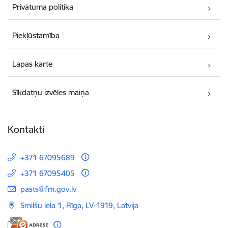
Privātuma politika
Piekļūstamība
Lapas karte
Sīkdatņu izvēles maiņa
Kontakti
+371 67095689
+371 67095405
E-pasts:
pasts@fm.gov.lv
Smilšu iela 1, Rīga, LV-1919, Latvija