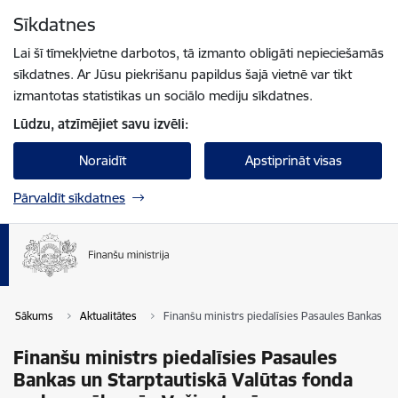
Pāriet uz lapas saturu
Sīkdatnes
Spied
lai meklētu
Enter
Lai šī tīmekļvietne darbotos, tā izmanto obligāti nepieciešamās
sīkdatnes. Ar Jūsu piekrišanu papildus šajā vietnē var tikt
izmantotas statistikas un sociālo mediju sīkdatnes.
Lūdzu, atzīmējiet savu izvēli:
Noraidīt
Apstiprināt visas
Pārvaldīt sīkdatnes
Sākums
Aktualitātes
Finanšu ministrs piedalīsies Pasaules Bankas u
Finanšu ministrs piedalīsies Pasaules
Bankas un Starptautiskā Valūtas fonda