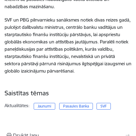
nabadzības mazināšanu.
SVF un PBG pilnvarnieku sanāksmes notiek divas reizes gadā,
pulcējot dalībvalstu ministrus, centrālo banku vadītājus un
starptautisko finanšu institūciju pārstāvjus, lai apspriestu
globālās ekonomikas un attīstības jautājumus. Paralēli notiek
paneļdiskusijas par attīstības politikām, kurās valdību,
starptautisko finanšu institūciju, nevalstiskā un privātā
sektora pārstāvji pārrunā risinājumus ilgtspējīgai izaugsmei un
globālo izaicinājumu pārvarēšanai.
Saistītas tēmas
Aktualitātes:
Jaunumi
Pasaules Banka
SVF
Drukāt lapu