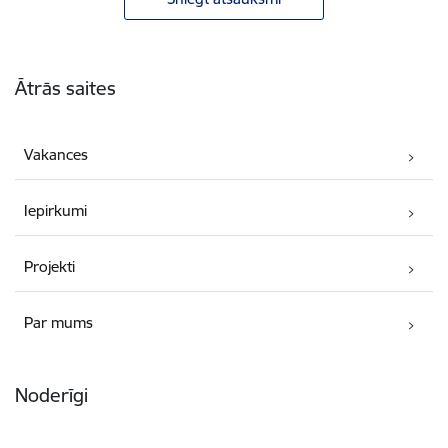
Kājene
Ātrās saites
Vakances
Iepirkumi
Projekti
Par mums
Noderīgi