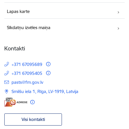
Lapas karte
Sīkdatņu izvēles maiņa
Kontakti
+371 67095689
+371 67095405
E-pasts:
pasts@fm.gov.lv
Smilšu iela 1, Rīga, LV-1919, Latvija
Visi kontakti