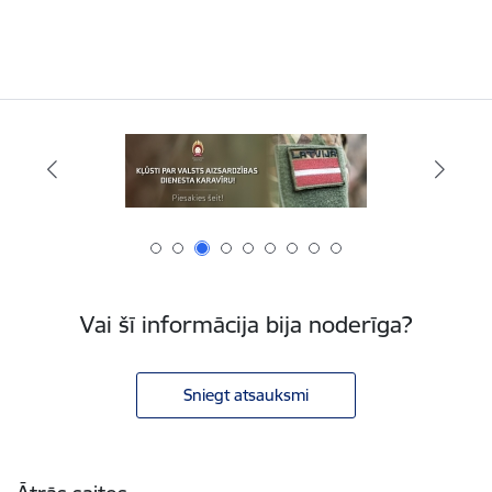
Vai šī informācija bija noderīga?
Sniegt atsauksmi
Kājene