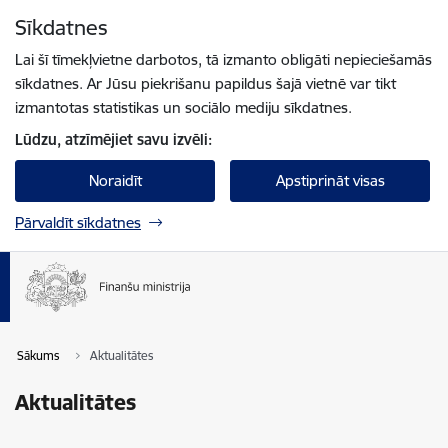
Pāriet uz lapas saturu
Sīkdatnes
Spied
lai meklētu
Enter
Lai šī tīmekļvietne darbotos, tā izmanto obligāti nepieciešamās
sīkdatnes. Ar Jūsu piekrišanu papildus šajā vietnē var tikt
izmantotas statistikas un sociālo mediju sīkdatnes.
Lūdzu, atzīmējiet savu izvēli:
Noraidīt
Apstiprināt visas
Pārvaldīt sīkdatnes
Sākums
Aktualitātes
Aktualitātes