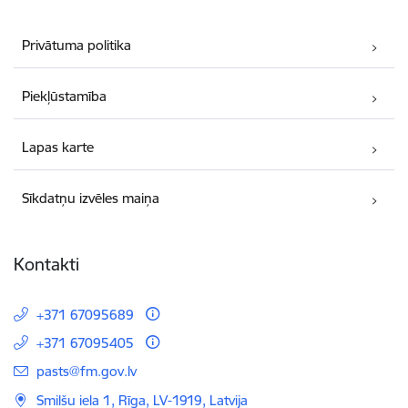
Privātuma politika
Piekļūstamība
Lapas karte
Sīkdatņu izvēles maiņa
Kontakti
+371 67095689
+371 67095405
E-pasts:
pasts@fm.gov.lv
Smilšu iela 1, Rīga, LV-1919, Latvija