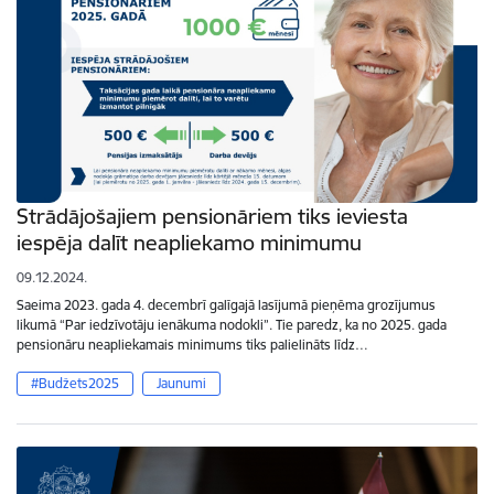
Strādājošajiem pensionāriem tiks ieviesta
iespēja dalīt neapliekamo minimumu
09.12.2024.
Saeima 2023. gada 4. decembrī galīgajā lasījumā pieņēma grozījumus
likumā “Par iedzīvotāju ienākuma nodokli”. Tie paredz, ka no 2025. gada
pensionāru neapliekamais minimums tiks palielināts līdz…
#Budžets2025
Jaunumi