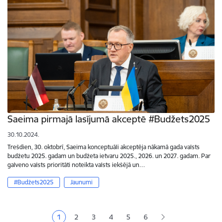
Saeima pirmajā lasījumā akceptē #Budžets2025
30.10.2024.
Trešdien, 30. oktobrī, Saeima konceptuāli akceptēja nākamā gada valsts
budžetu 2025. gadam un budžeta ietvaru 2025., 2026. un 2027. gadam. Par
galveno valsts prioritāti noteikta valsts iekšējā un…
#Budžets2025
Jaunumi
Lapošana
1
2
3
4
5
6
Pašreizējā lapa
Lapa
Lapa
Lapa
Lapa