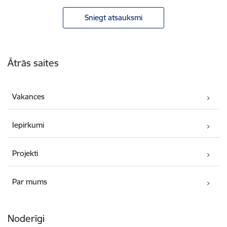
Sniegt atsauksmi
Kājene
Ātrās saites
Vakances
Iepirkumi
Projekti
Par mums
Noderīgi