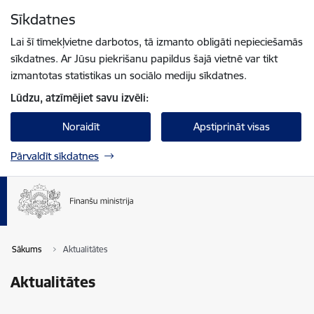
Pāriet uz lapas saturu
Sīkdatnes
Spied
lai meklētu
Enter
Lai šī tīmekļvietne darbotos, tā izmanto obligāti nepieciešamās
sīkdatnes. Ar Jūsu piekrišanu papildus šajā vietnē var tikt
izmantotas statistikas un sociālo mediju sīkdatnes.
Lūdzu, atzīmējiet savu izvēli:
Noraidīt
Apstiprināt visas
Pārvaldīt sīkdatnes
Sākums
Aktualitātes
Aktualitātes