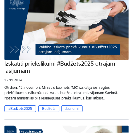
Izskatīti priekšlikumi #Budžets2025 otrajam
lasījumam
12.11.2024.
Otrdien, 12. novembrī, Ministru kabinets (MK) izskatīja iesniegtos
priekšlikumus nākamā gada valsts budžeta otrajam lasījumam Saeimā.
Nozaru ministrijas bija iesniegušas priekšlikumus, kuri atbilst…
#Budžets2025
Budžets
Jaunumi