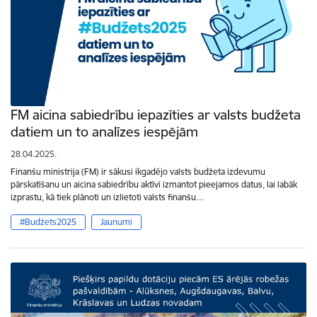
FM aicina sabiedrību iepazīties ar valsts budžeta
datiem un to analīzes iespējām
28.04.2025.
Finanšu ministrija (FM) ir sākusi ikgadējo valsts budžeta izdevumu
pārskatīšanu un aicina sabiedrību aktīvi izmantot pieejamos datus, lai labāk
izprastu, kā tiek plānoti un izlietoti valsts finanšu…
#Budžets2025
Jaunumi