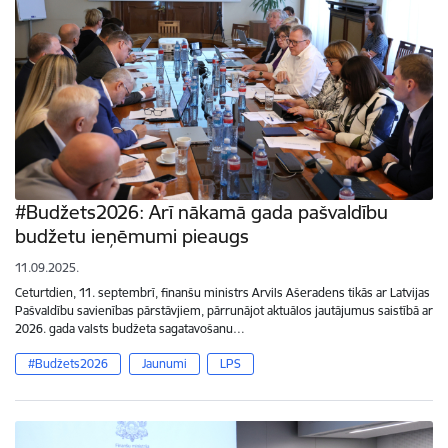
#Budžets2026: Arī nākamā gada pašvaldību
budžetu ieņēmumi pieaugs
11.09.2025.
Ceturtdien, 11. septembrī, finanšu ministrs Arvils Ašeradens tikās ar Latvijas
Pašvaldību savienības pārstāvjiem, pārrunājot aktuālos jautājumus saistībā ar
2026. gada valsts budžeta sagatavošanu…
#Budžets2026
Jaunumi
LPS