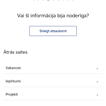
Vai šī informācija bija noderīga?
Sniegt atsauksmi
Kājene
Ātrās saites
Vakances
Iepirkumi
Projekti