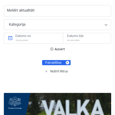
Meklēt aktualitāti
Kategorija
Datums no
Datums līdz
Aizvērt
Pašvaldības
Notīrīt filtrus