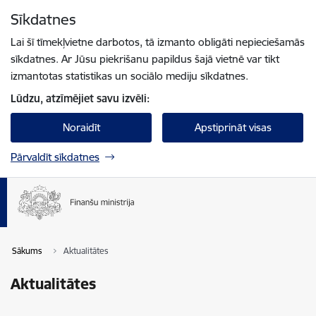
Pāriet uz lapas saturu
Sīkdatnes
Spied
lai meklētu
Enter
Lai šī tīmekļvietne darbotos, tā izmanto obligāti nepieciešamās
sīkdatnes. Ar Jūsu piekrišanu papildus šajā vietnē var tikt
izmantotas statistikas un sociālo mediju sīkdatnes.
Lūdzu, atzīmējiet savu izvēli:
Noraidīt
Apstiprināt visas
Pārvaldīt sīkdatnes
Sākums
Aktualitātes
Aktualitātes