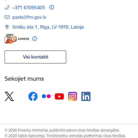
+371 67095405
E-pasts:
pasts@fm.gov.lv
Smilšu iela 1, Rīga, LV-1919, Latvija
Visi kontakti
Sekojiet mums
© 2026 Finanšu ministrija, publicētā satura visas tiesības aizsargātas.
© 2020 Valsts kanceleja, Tīmekļvietņu vienotās platformas visas tiesības