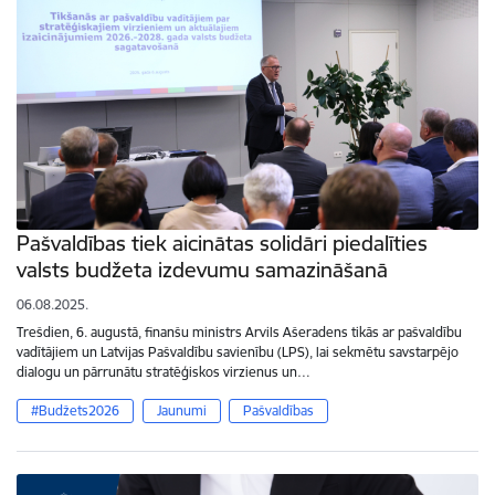
Pašvaldības tiek aicinātas solidāri piedalīties
valsts budžeta izdevumu samazināšanā
06.08.2025.
Trešdien, 6. augustā, finanšu ministrs Arvils Ašeradens tikās ar pašvaldību
vadītājiem un Latvijas Pašvaldību savienību (LPS), lai sekmētu savstarpējo
dialogu un pārrunātu stratēģiskos virzienus un…
#Budžets2026
Jaunumi
Pašvaldības