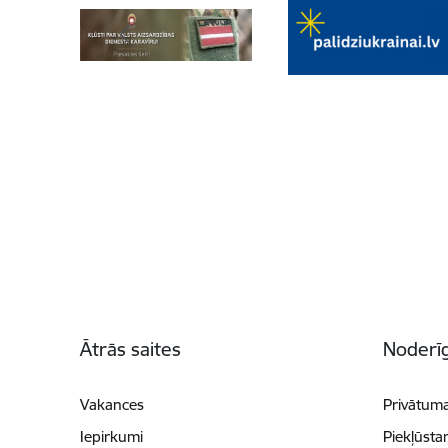
Kājene
Ātrās saites
Noderīg
Vakances
Privātuma
Iepirkumi
Piekļūsta