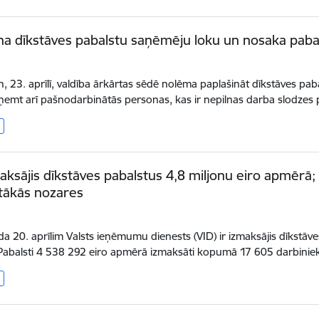
na dīkstāves pabalstu saņēmēju loku un nosaka pa
.
n, 23. aprīlī, valdība ārkārtas sēdē nolēma paplašināt dīkstāves pa
ņemt arī pašnodarbinātās personas, kas ir nepilnas darba slodze
aksājis dīkstāves pabalstus 4,8 miljonu eiro apmērā
ītākās nozares
ada 20. aprīlim Valsts ieņēmumu dienests (VID) ir izmaksājis dīkst
Pabalsti 4 538 292 eiro apmērā izmaksāti kopumā 17 605 darbini