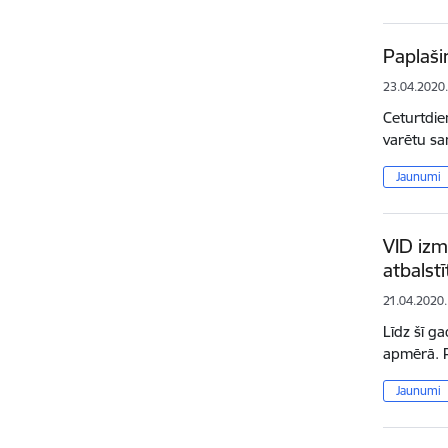
Paplaši
23.04.2020
Ceturtdie
varētu sa
Jaunumi
VID izm
atbalst
21.04.2020.
Līdz šī g
apmērā. 
Jaunumi