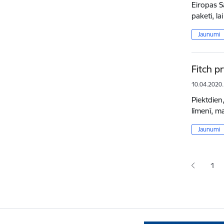
Eiropas Sa
paketi, l
Jaunumi
Fitch p
10.04.2020.
Piektdien,
līmenī, m
Jaunumi
Lapoš
1