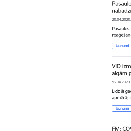
Pasaule
nabadzī
20.04.2020
Pasaules 
reaģēšana
Jaunumi
VID izm
algām p
15.04.2020.
Līdz šī g
apmērā; 
Jaunumi
FM: COV