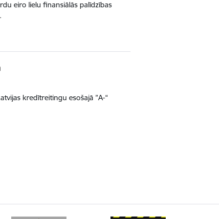
du eiro lielu finansiālās palīdzības
…
ā
atvijas kredītreitingu esošajā ”A-“