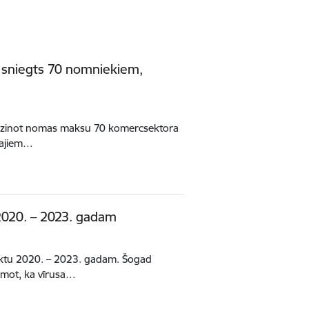
, sniegts 70 nomniekiem,
amazinot nomas maksu 70 komercsektora
tajiem…
 2020. – 2023. gadam
ojektu 2020. – 2023. gadam. Šogad
emot, ka vīrusa…