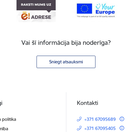
Vai šī informācija bija noderīga?
Sniegt atsauksmi
i
Kontakti
 politika
+371 67095689
+371 67095405
mība