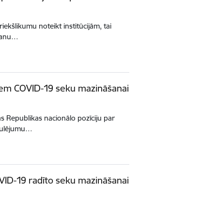
riekšlikumu noteikt institūcijām, tai
ošanu…
umiem COVID-19 seku mazināšanai
jas Republikas nacionālo pozīciju par
egulējumu…
VID-19 radīto seku mazināšanai