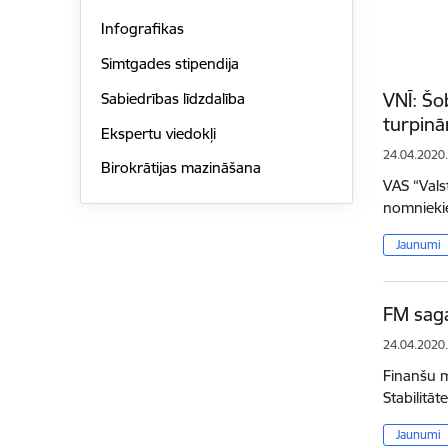
Infografikas
Simtgades stipendija
VNĪ: Šo
Sabiedrības līdzdalība
turpinā
Ekspertu viedokļi
24.04.2020
Birokrātijas mazināšana
VAS “Vals
nomniekie
Jaunumi
FM saga
24.04.2020
Finanšu m
Stabilitā
Jaunumi