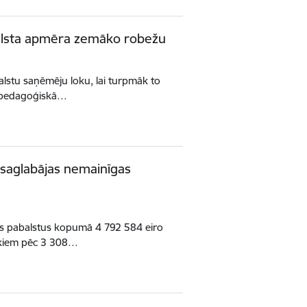
balsta apmēra zemāko robežu
balstu saņēmēju loku, lai turpmāk to
s pedagoģiskā…
; saglabājas nemainīgas
āves pabalstus kopumā 4 792 584 eiro
ekiem pēc 3 308…