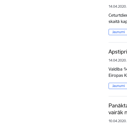
14.04.2020.
Ceturtdien
skaitā ka
Jaunumi
Apstipr
14.04.2020.
Valdība 1
Eiropas K
Jaunumi
Panākta
vairāk 
10.04.2020.