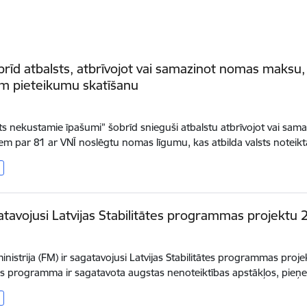
brīd atbalsts, atbrīvojot vai samazinot nomas maksu
m pieteikumu skatīšanu
.
ts nekustamie īpašumi” šobrīd snieguši atbalstu atbrīvojot vai s
m par 81 ar VNĪ noslēgtu nomas līgumu, kas atbilda valsts noteik
tavojusi Latvijas Stabilitātes programmas projektu
.
inistrija (FM) ir sagatavojusi Latvijas Stabilitātes programmas pr
tes programma ir sagatavota augstas nenoteiktības apstākļos, pieņ