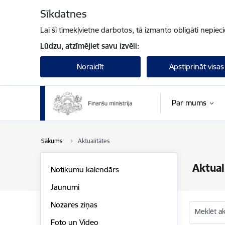
Pāriet uz lapas saturu
Sīkdatnes
Lai šī tīmekļvietne darbotos, tā izmanto obligāti nepiec
Lūdzu, atzīmējiet savu izvēli:
Noraidīt
Apstiprināt visas
Par mums
Sākums
Aktualitātes
Aktual
Notikumu kalendārs
Jaunumi
Nozares ziņas
Meklēt akt
Foto un Video