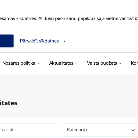
iešamās sīkdatnes. Ar Jūsu piekrišanu papildus šajā vietnē var tikt i
Pārvaldīt sīkdatnes
Nozares politika
Aktualitātes
Valsts budžets
Kon
itātes
ualitāti
Kategorija