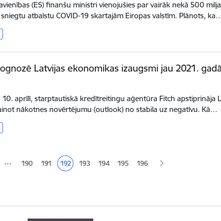
vienības (ES) finanšu ministri vienojušies par vairāk nekā 500 miljar
ai sniegtu atbalstu COVID-19 skartajām Eiropas valstīm. Plānots, ka
rognozē Latvijas ekonomikas izaugsmi jau 2021. gad
 10. aprīlī, starptautiskā kredītreitingu aģentūra Fitch apstiprināja L
ainot nākotnes novērtējumu (outlook) no stabila uz negatīvu. Kā…
ana
…
190
191
192
193
194
195
196
Lapa
Lapa
Pašreizējā lapa
Lapa
Lapa
Lapa