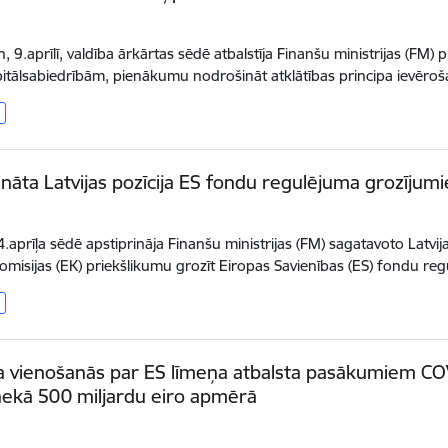
, 9.aprīlī, valdība ārkārtas sēdē atbalstīja Finanšu ministrijas (FM) p
pitālsabiedrībām, pienākumu nodrošināt atklātības principa ievēr
ināta Latvijas pozīcija ES fondu regulējuma grozīj
4.aprīļa sēdē apstiprināja Finanšu ministrijas (FM) sagatavoto Latvi
omisijas (EK) priekšlikumu grozīt Eiropas Savienības (ES) fondu r
 vienošanās par ES līmeņa atbalsta pasākumiem CO
nekā 500 miljardu eiro apmērā