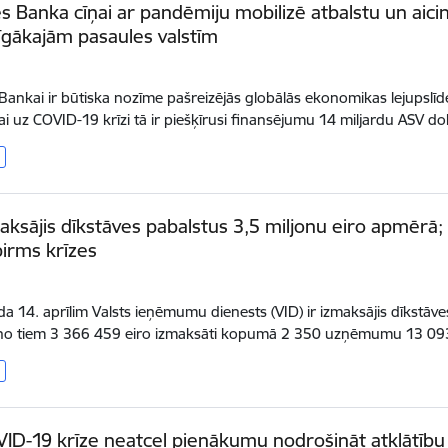
s Banka cīņai ar pandēmiju mobilizē atbalstu un aicin
gākajām pasaules valstīm
.
Bankai ir būtiska nozīme pašreizējās globālās ekonomikas lejupslīd
i uz COVID-19 krīzi tā ir piešķīrusi finansējumu 14 miljardu ASV 
aksājis dīkstāves pabalstus 3,5 miljonu eiro apmērā
irms krīzes
ada 14. aprīlim Valsts ieņēmumu dienests (VID) ir izmaksājis dīkst
no tiem 3 366 459 eiro izmaksāti kopumā 2 350 uzņēmumu 13 09
ID-19 krīze neatceļ pienākumu nodrošināt atklātību