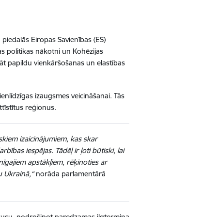
 piedalās Eiropas Savienības (ES)
 politikas nākotni un Kohēzijas
nāt papildu vienkāršošanas un elastības
vienlīdzīgas izaugsmes veicināšanai. Tās
tīstītus reģionus.
tiskiem izaicinājumiem, kas skar
as iespējas. Tādēļ ir ļoti būtiski, lai
īgajiem apstākļiem, rēķinoties ar
u Ukrainā,“
norāda parlamentārā
fokusu, nodrošinot paredzamas ilgtermiņa