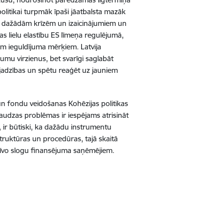
olitikai turpmāk īpaši jāatbalsta mazāk
t uz dažādām krīzēm un izaicinājumiem un
ējas lielu elastību ES līmeņa regulējumā,
iem ieguldījuma mērķiem. Latvija
jumu virzienus, bet svarīgi saglabāt
vajadzības un spētu reaģēt uz jauniem
un fondu veidošanas Kohēzijas politikas
daudzas problēmas ir iespējams atrisināt
 ir būtiski, ka dažādu instrumentu
struktūras un procedūras, tajā skaitā
atīvo slogu finansējuma saņēmējiem.