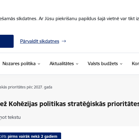
iešamās sīkdatnes. Ar Jūsu piekrišanu papildus šajā vietnē var tikt i
Pārvaldīt sīkdatnes
Nozares politika
Aktualitātes
Valsts budžets
Kon
iskās prioritātes pēc 2027. gada
ež Kohēzijas politikas stratēģiskās prioritāt
ņot tekstu
cēts
pirms vairāk nekā 2 gadiem