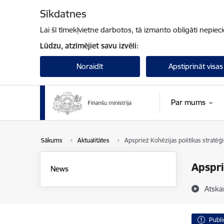
Pāriet uz lapas saturu
Sīkdatnes
Lai šī tīmekļvietne darbotos, tā izmanto obligāti nepiec
Lūdzu, atzīmējiet savu izvēli:
Noraidīt
Apstiprināt visas
Par mums
Sākums
Aktualitātes
Apspriež Kohēzijas politikas stratēģ
Apspri
News
Atska
Publi