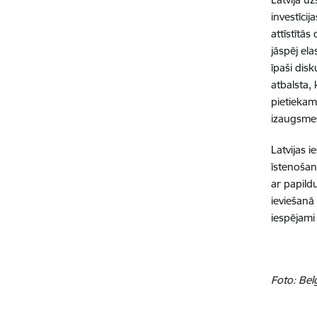
investīci
attīstītā
jāspēj ela
īpaši dis
atbalsta,
pietiekam
izaugsmes
Latvijas 
īstenošan
ar papild
ieviešanā
iespējami
Foto:
Bel