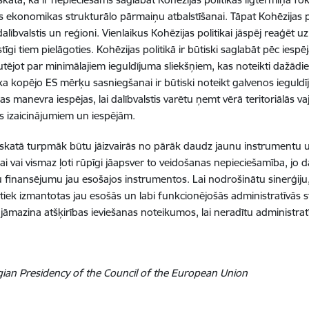
jas ekonomikas strukturālo pārmaiņu atbalstīšanai. Tāpat Kohēzijas p
s dalībvalstis un reģioni. Vienlaikus Kohēzijas politikai jāspēj reaģē
stīgi tiem pielāgoties. Kohēzijas politikā ir būtiski saglabāt pēc iesp
kutējot par minimālajiem ieguldījuma sliekšņiem, kas noteikti dažād
 ka kopējo ES mērķu sasniegšanai ir būtiski noteikt galvenos ieguldī
as manevra iespējas, lai dalībvalstis varētu ņemt vērā teritoriālās 
 izaicinājumiem un iespējām.
ieskatā turpmāk būtu jāizvairās no pārāk daudz jaunu instrumentu 
ai vai vismaz ļoti rūpīgi jāapsver to veidošanas nepieciešamība, jo 
u finansējumu jau esošajos instrumentos. Lai nodrošinātu sinerģiju,
 tiek izmantotas jau esošās un labi funkcionējošās administratīvās 
 jāmazina atšķirības ieviešanas noteikumos, lai neradītu administr
gian Presidency of the Council of the European Union