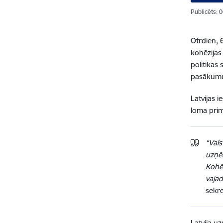
Publicēts: 
Otrdien, 
kohēzijas
politikas
pasākumu
Latvijas i
loma prim
“Vals
uzņēm
Kohēz
vajad
sekre
Latvija u