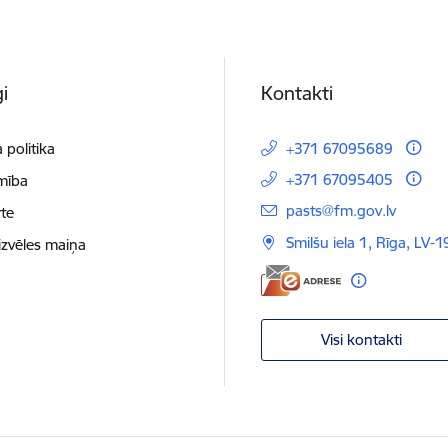
i
Kontakti
 politika
+371 67095689
+371 67095405
mība
E-pasts:
pasts@fm.gov.lv
te
Smilšu iela 1, Rīga, LV-1
izvēles maiņa
Visi kontakti