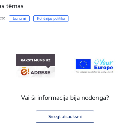
tas tēmas
es:
Jaunumi
Kohēzijas politika
Vai šī informācija bija noderīga?
Sniegt atsauksmi