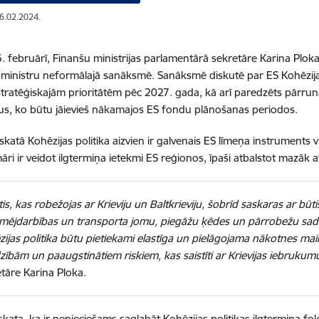
06.02.2024.
6. februārī, Finanšu ministrijas parlamentārā sekretāre Karina Ploka
 ministru neformālajā sanāksmē. Sanāksmē diskutē par ES Kohēzijas
stratēģiskajām prioritātēm pēc 2027. gada
, kā arī paredzēts pārru
s, ko būtu jāievieš nākamajos ES fondu plānošanas periodos.
eskatā Kohēzijas politika aizvien ir galvenais ES līmeņa instruments 
āri ir veidot ilgtermiņa ietekmi ES reģionos, īpaši atbalstot mazāk at
tis, kas robežojas ar Krieviju un Baltkrieviju, šobrīd saskaras ar bū
ējdarbības un transporta jomu, piegāžu ķēdes un pārrobežu sadarbīb
ijas politika būtu pietiekami elastīga un pielāgojama nākotnes main
zībām un paaugstinātiem riskiem, kas saistīti ar Krievijas iebrukum
tāre Karina Ploka.
zskata, ka ir nepieciešams saglabāt Kohēzijas politikas ilgtermiņa 