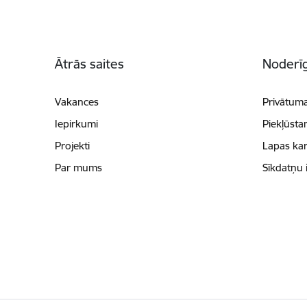
Kājene
Ātrās saites
Noderīg
Vakances
Privātuma
Iepirkumi
Piekļūsta
Projekti
Lapas kar
Par mums
Sīkdatņu 