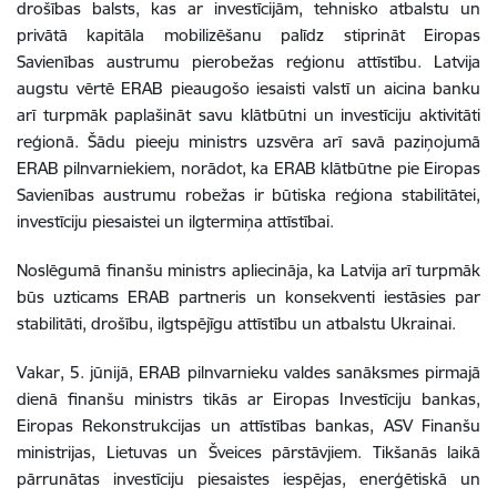
drošības balsts, kas ar investīcijām, tehnisko atbalstu un
privātā kapitāla mobilizēšanu palīdz stiprināt Eiropas
Savienības austrumu pierobežas reģionu attīstību. Latvija
augstu vērtē ERAB pieaugošo iesaisti valstī un aicina banku
arī turpmāk paplašināt savu klātbūtni un investīciju aktivitāti
reģionā. Šādu pieeju ministrs uzsvēra arī savā paziņojumā
ERAB pilnvarniekiem, norādot, ka ERAB klātbūtne pie Eiropas
Savienības austrumu robežas ir būtiska reģiona stabilitātei,
investīciju piesaistei un ilgtermiņa attīstībai.
Noslēgumā finanšu ministrs apliecināja, ka Latvija arī turpmāk
būs uzticams ERAB partneris un konsekventi iestāsies par
stabilitāti, drošību, ilgtspējīgu attīstību un atbalstu Ukrainai.
Vakar, 5. jūnijā, ERAB pilnvarnieku valdes sanāksmes pirmajā
dienā finanšu ministrs tikās ar Eiropas Investīciju bankas,
Eiropas Rekonstrukcijas un attīstības bankas, ASV Finanšu
ministrijas, Lietuvas un Šveices pārstāvjiem. Tikšanās laikā
pārrunātas investīciju piesaistes iespējas, enerģētiskā un