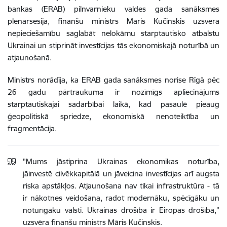
bankas (ERAB) pilnvarnieku valdes gada sanāksmes
plenārsesijā, finanšu ministrs Māris Kučinskis uzsvēra
nepieciešamību saglabāt nelokāmu starptautisko atbalstu
Ukrainai un stiprināt investīcijas tās ekonomiskajā noturībā un
atjaunošanā.
Ministrs norādīja, ka ERAB gada sanāksmes norise Rīgā pēc
26 gadu pārtraukuma ir nozīmīgs apliecinājums
starptautiskajai sadarbībai laikā, kad pasaulē pieaug
ģeopolitiskā spriedze, ekonomiskā nenoteiktība un
fragmentācija.
"Mums jāstiprina Ukrainas ekonomikas noturība,
jāinvestē cilvēkkapitālā un jāveicina investīcijas arī augsta
riska apstākļos. Atjaunošana nav tikai infrastruktūra - tā
ir nākotnes veidošana, radot modernāku, spēcīgāku un
noturīgāku valsti. Ukrainas drošība ir Eiropas drošība,"
uzsvēra finanšu ministrs Māris Kučinskis.