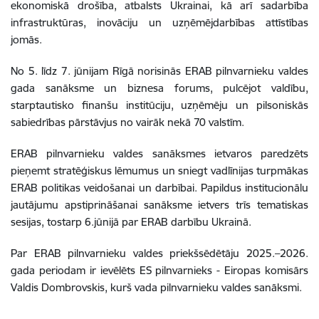
ekonomiskā drošība, atbalsts Ukrainai, kā arī sadarbība
infrastruktūras, inovāciju un uzņēmējdarbības attīstības
jomās.
No 5. līdz 7. jūnijam Rīgā norisinās ERAB pilnvarnieku valdes
gada sanāksme un biznesa forums, pulcējot valdību,
starptautisko finanšu institūciju, uzņēmēju un pilsoniskās
sabiedrības pārstāvjus no vairāk nekā 70 valstīm.
ERAB pilnvarnieku valdes sanāksmes ietvaros paredzēts
pieņemt stratēģiskus lēmumus un sniegt vadlīnijas turpmākas
ERAB politikas veidošanai un darbībai. Papildus institucionālu
jautājumu apstiprināšanai sanāksme ietvers trīs tematiskas
sesijas, tostarp 6.jūnijā par ERAB darbību Ukrainā.
Par ERAB pilnvarnieku valdes priekšsēdētāju 2025.–2026.
gada periodam ir ievēlēts ES pilnvarnieks - Eiropas komisārs
Valdis Dombrovskis, kurš vada pilnvarnieku valdes sanāksmi.