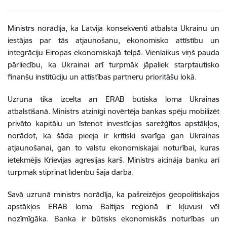
Ministrs norādīja, ka Latvija konsekventi atbalsta Ukrainu un
iestājas par tās atjaunošanu, ekonomisko attīstību un
integrāciju Eiropas ekonomiskajā telpā. Vienlaikus viņš pauda
pārliecību, ka Ukrainai arī turpmāk jāpaliek starptautisko
finanšu institūciju un attīstības partneru prioritāšu lokā.
Uzrunā tika izcelta arī ERAB būtiskā loma Ukrainas
atbalstīšanā. Ministrs atzinīgi novērtēja bankas spēju mobilizēt
privāto kapitālu un īstenot investīcijas sarežģītos apstākļos,
norādot, ka šāda pieeja ir kritiski svarīga gan Ukrainas
atjaunošanai, gan to valstu ekonomiskajai noturībai, kuras
ietekmējis Krievijas agresijas karš. Ministrs aicināja banku arī
turpmāk stiprināt līderību šajā darbā.
Savā uzrunā ministrs norādīja, ka pašreizējos ģeopolitiskajos
apstākļos ERAB loma Baltijas reģionā ir kļuvusi vēl
nozīmīgāka. Banka ir būtisks ekonomiskās noturības un