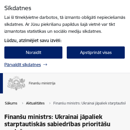
Pāriet uz lapas saturu
Sīkdatnes
Spied
lai meklētu
Enter
Lai šī tīmekļvietne darbotos, tā izmanto obligāti nepieciešamās
sīkdatnes. Ar Jūsu piekrišanu papildus šajā vietnē var tikt
izmantotas statistikas un sociālo mediju sīkdatnes.
Lūdzu, atzīmējiet savu izvēli:
Noraidīt
Apstiprināt visas
Pārvaldīt sīkdatnes
Sākums
Aktualitātes
Finanšu ministrs: Ukrainai jāpaliek starptautiskā
Finanšu ministrs: Ukrainai jāpaliek
starptautiskās sabiedrības prioritāšu