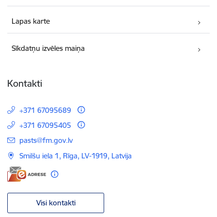
Lapas karte
Sīkdatņu izvēles maiņa
Kontakti
+371 67095689
+371 67095405
E-pasts:
pasts@fm.gov.lv
Smilšu iela 1, Rīga, LV-1919, Latvija
Visi kontakti