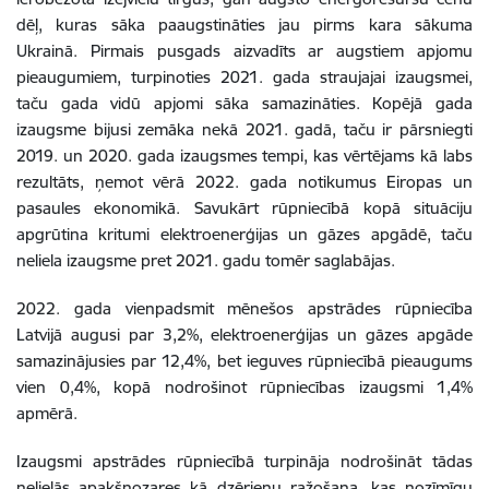
dēļ, kuras sāka paaugstināties jau pirms kara sākuma
Ukrainā. Pirmais pusgads aizvadīts ar augstiem apjomu
pieaugumiem, turpinoties 2021. gada straujajai izaugsmei,
taču gada vidū apjomi sāka samazināties. Kopējā gada
izaugsme bijusi zemāka nekā 2021. gadā, taču ir pārsniegti
2019. un 2020. gada izaugsmes tempi, kas vērtējams kā labs
rezultāts, ņemot vērā 2022. gada notikumus Eiropas un
pasaules ekonomikā. Savukārt rūpniecībā kopā situāciju
apgrūtina kritumi elektroenerģijas un gāzes apgādē, taču
neliela izaugsme pret 2021. gadu tomēr saglabājas.
2022. gada vienpadsmit mēnešos apstrādes rūpniecība
Latvijā augusi par 3,2%, elektroenerģijas un gāzes apgāde
samazinājusies par 12,4%, bet ieguves rūpniecībā pieaugums
vien 0,4%, kopā nodrošinot rūpniecības izaugsmi 1,4%
apmērā.
Izaugsmi apstrādes rūpniecībā turpināja nodrošināt tādas
nelielās apakšnozares kā dzērienu ražošana, kas nozīmīgu