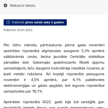
Atskaņot tekstu
Publicēts
pirms vairāk nekā 3 gadiem
Publicēts: 03.01.2023.
Pēc četru mēnešu pārtraukuma pērnā gada novembrī
apstrādes rūpniecībā atgriezusies izaugsme 5,3% apmērā
salīdzināmās cenās, liecina jaunākie Centrālās statistikas
pārvaldes dati. Galvenajās apakšnozarēs fiksēti apjomu
samazinājumi, taču izaugsmi nodrošināja mazākās nozares, jo
īpaši metālu ražošana. Arī kopējā rūpniecībā pieaugums
novembrī ir 4,5% apmērā, par 6,1% palielinoties
elektroenerģijas un gāzes apgādei, bet ieguves rūpniecībai
samazinoties par 18,1%.
Apstrādes rūpniecībā 2022. gads bijis ļoti sarežģīts gan
ierobežotā izejvielu tirgus, gan augsto energoresursu cenu