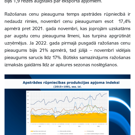
bijis 1,9 reizes augstāks par eksporta apjomiem.
Ražošanas cenu pieauguma temps apstrādes rūpniecībā ir
nedaudz rimies, novembrī cenu pieaugumam esot 17,4%
apmērā pret 2021. gada novembri, kas joprojām uzskatāms
par augstu cenu pieauguma līmeni, kas turpina apgrūtināt
uzņēmējus. Ja 2022. gada pirmajā pusgadā ražošanas cenu
pieaugums bijis 21% apmērā, tad jūlijā – novembrī vidējais
pieaugums sarucis līdz 17%. Būtisks samazinājums ražošanas
izmaksās gaidāms līdz ar apkures sezonas noslēgšanos.