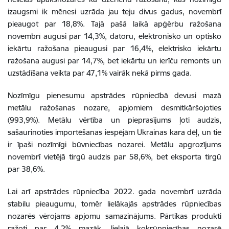
izaugsmi ik mēnesi uzrāda jau teju divus gadus, novembrī
pieaugot par 18,8%. Tajā pašā laikā apģērbu ražošana
novembrī augusi par 14,3%, datoru, elektronisko un optisko
iekārtu ražošana pieaugusi par 16,4%, elektrisko iekārtu
ražošana augusi par 14,7%, bet iekārtu un ierīču remonts un
uzstādīšana veikta par 47,1% vairāk nekā pirms gada.
Nozīmīgu pienesumu apstrādes rūpniecībā devusi mazā
metālu ražošanas nozare, apjomiem desmitkāršojoties
(993,9%). Metālu vērtība un pieprasījums ļoti audzis,
sašaurinoties importēšanas iespējām Ukrainas kara dēļ, un tie
ir īpaši nozīmīgi būvniecības nozarei. Metālu apgrozījums
novembrī vietējā tirgū audzis par 58,6%, bet eksporta tirgū
par 38,6%.
Lai arī apstrādes rūpniecība 2022. gada novembrī uzrāda
stabilu pieaugumu, tomēr lielākajās apstrādes rūpniecības
nozarēs vērojams apjomu samazinājums. Pārtikas produkti
ražoti par 4,2% mazāk, lielajā kokrūpniecības nozarē