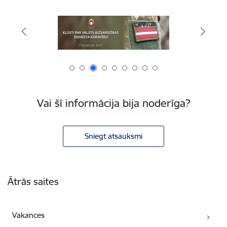
Vai šī informācija bija noderīga?
Sniegt atsauksmi
Kājene
Ātrās saites
Vakances