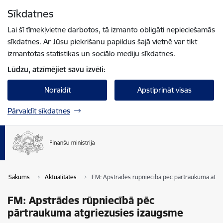
Pāriet uz lapas saturu
Sīkdatnes
Spied
lai meklētu
Enter
Lai šī tīmekļvietne darbotos, tā izmanto obligāti nepieciešamās
sīkdatnes. Ar Jūsu piekrišanu papildus šajā vietnē var tikt
izmantotas statistikas un sociālo mediju sīkdatnes.
Lūdzu, atzīmējiet savu izvēli:
Noraidīt
Apstiprināt visas
Pārvaldīt sīkdatnes
Sākums
Aktualitātes
FM: Apstrādes rūpniecībā pēc pārtraukuma atgr
FM: Apstrādes rūpniecībā pēc
pārtraukuma atgriezusies izaugsme