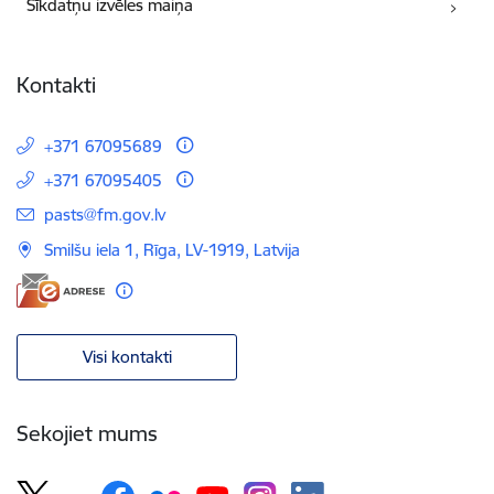
Sīkdatņu izvēles maiņa
Kontakti
+371 67095689
+371 67095405
E-pasts:
pasts@fm.gov.lv
Smilšu iela 1, Rīga, LV-1919, Latvija
Visi kontakti
Sekojiet mums