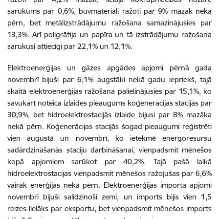
sarukums par 0,6%, būvmateriāli ražoti par 9% mazāk nekā
pērn, bet metālizstrādājumu ražošana samazinājusies par
13,3%. Arī poligrāfija un papīra un tā izstrādājumu ražošana
sarukusi attiecīgi par 22,1% un 12,1%.
Elektroenerģijas un gāzes apgādes apjomi pērnā gada
novembrī bijuši par 6,1% augstāki nekā gadu iepriekš, tajā
skaitā elektroenerģijas ražošana palielinājusies par 15,1%, ko
savukārt noteica izlaides pieaugums koģenerācijas stacijās par
30,9%, bet hidroelektrostacijās izlaide bijusi par 8% mazāka
nekā pērn. Koģenerācijas stacijās šogad pieaugumi reģistrēti
vien augustā un novembrī, ko ietekmē energoresursu
sadārdzināšanās staciju darbināšanai, vienpadsmit mēnešos
kopā apjomiem sarūkot par 40,2%. Tajā pašā laikā
hidroelektrostacijas vienpadsmit mēnešos ražojušas par 6,6%
vairāk enerģijas nekā pērn. Elektroenerģijas importa apjomi
novembrī bijuši salīdzinoši zemi, un imports bijis vien 1,5
reizes lielāks par eksportu, bet vienpadsmit mēnešos imports