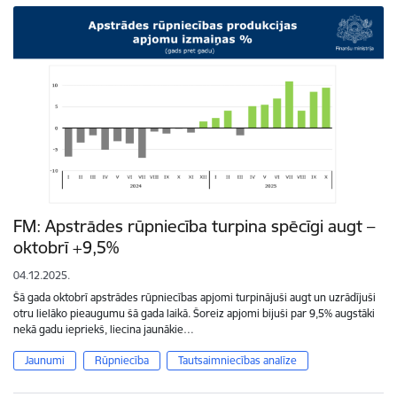
FM: Apstrādes rūpniecība turpina spēcīgi augt –
oktobrī +9,5%
04.12.2025.
Šā gada oktobrī apstrādes rūpniecības apjomi turpinājuši augt un uzrādījuši
otru lielāko pieaugumu šā gada laikā. Šoreiz apjomi bijuši par 9,5% augstāki
nekā gadu iepriekš, liecina jaunākie…
Jaunumi
Rūpniecība
Tautsaimniecības analīze