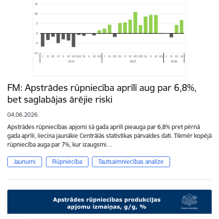
FM: Apstrādes rūpniecība aprīlī aug par 6,8%,
bet saglabājas ārējie riski
04.06.2026.
Apstrādes rūpniecības apjomi šā gada aprīlī pieauga par 6,8% pret pērnā
gada aprīli, liecina jaunākie Centrālās statistikas pārvaldes dati. Tikmēr kopējā
rūpniecība auga par 7%, kur izaugsmi…
Jaunumi
Rūpniecība
Tautsaimniecības analīze