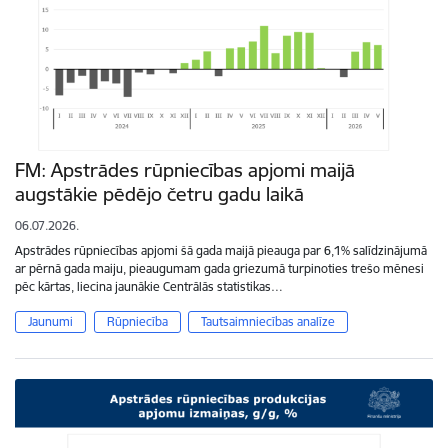
FM: Apstrādes rūpniecības apjomi maijā
augstākie pēdējo četru gadu laikā
06.07.2026.
Apstrādes rūpniecības apjomi šā gada maijā pieauga par 6,1% salīdzinājumā
ar pērnā gada maiju, pieaugumam gada griezumā turpinoties trešo mēnesi
pēc kārtas, liecina jaunākie Centrālās statistikas…
Jaunumi
Rūpniecība
Tautsaimniecības analīze