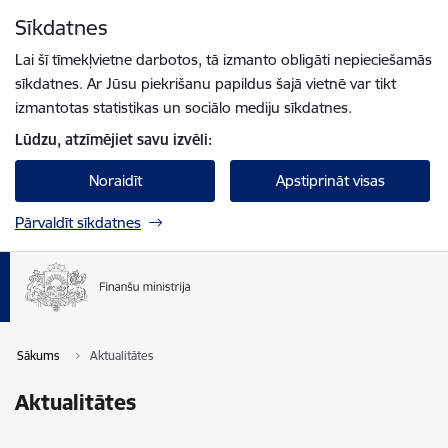
Pāriet uz lapas saturu
Sīkdatnes
Spied
lai meklētu
Enter
Lai šī tīmekļvietne darbotos, tā izmanto obligāti nepieciešamās
sīkdatnes. Ar Jūsu piekrišanu papildus šajā vietnē var tikt
izmantotas statistikas un sociālo mediju sīkdatnes.
Lūdzu, atzīmējiet savu izvēli:
Noraidīt
Apstiprināt visas
Pārvaldīt sīkdatnes
Sākums
Aktualitātes
Aktualitātes