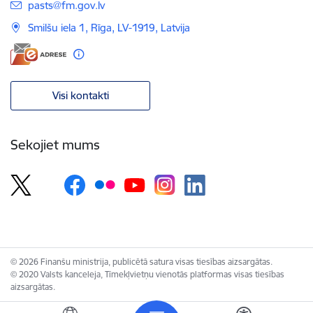
E-pasts:
pasts@fm.gov.lv
Smilšu iela 1, Rīga, LV-1919, Latvija
Visi kontakti
Sekojiet mums
© 2026 Finanšu ministrija, publicētā satura visas tiesības aizsargātas.
© 2020 Valsts kanceleja, Tīmekļvietņu vienotās platformas visas tiesības
aizsargātas.