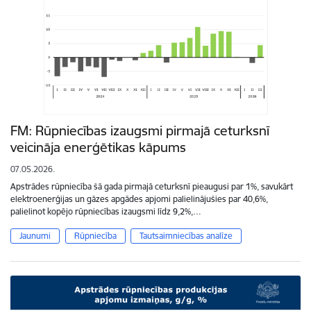
FM: Rūpniecības izaugsmi pirmajā ceturksnī
veicināja enerģētikas kāpums
07.05.2026.
Apstrādes rūpniecība šā gada pirmajā ceturksnī pieaugusi par 1%, savukārt
elektroenerģijas un gāzes apgādes apjomi palielinājušies par 40,6%,
palielinot kopējo rūpniecības izaugsmi līdz 9,2%,…
Jaunumi
Rūpniecība
Tautsaimniecības analīze