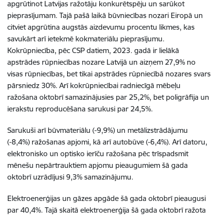
apgrūtinot Latvijas ražotāju konkurētspēju un sarūkot
pieprasījumam. Tajā pašā laikā būvniecības nozari Eiropā un
citviet apgrūtina augstās aizdevumu procentu likmes, kas
savukārt arī ietekmē kokmateriālu pieprasījumu.
Kokrūpniecība, pēc CSP datiem, 2023. gadā ir lielākā
apstrādes rūpniecības nozare Latvijā un aizņem 27,9% no
visas rūpniecības, bet tikai apstrādes rūpniecībā nozares svars
pārsniedz 30%. Arī kokrūpniecībai radniecīgā mēbeļu
ražošana oktobrī samazinājusies par 25,2%, bet poligrāfija un
ierakstu reproducēšana sarukusi par 24,5%.
Sarukuši arī būvmateriālu (-9,9%) un metālizstrādājumu
(-8,4%) ražošanas apjomi, kā arī autobūve (-6,4%). Arī datoru,
elektronisko un optisko ierīču ražošana pēc trīspadsmit
mēnešu nepārtrauktiem apjomu pieaugumiem šā gada
oktobrī uzrādījusi 9,3% samazinājumu.
Elektroenerģijas un gāzes apgāde šā gada oktobrī pieaugusi
par 40,4%. Tajā skaitā elektroenerģija šā gada oktobrī ražota