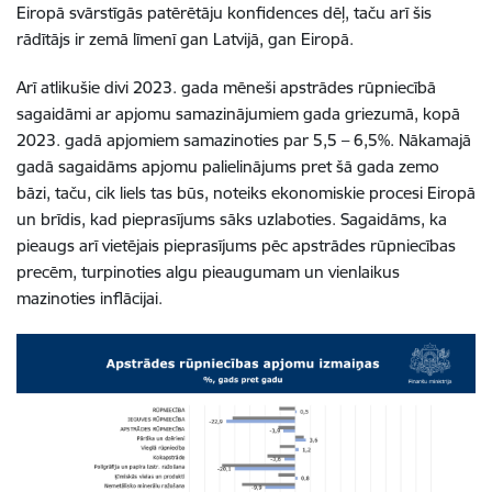
Eiropā svārstīgās patērētāju konfidences dēļ, taču arī šis
rādītājs ir zemā līmenī gan Latvijā, gan Eiropā.
Arī atlikušie divi 2023. gada mēneši apstrādes rūpniecībā
sagaidāmi ar apjomu samazinājumiem gada griezumā, kopā
2023. gadā apjomiem samazinoties par 5,5 – 6,5%. Nākamajā
gadā sagaidāms apjomu palielinājums pret šā gada zemo
bāzi, taču, cik liels tas būs, noteiks ekonomiskie procesi Eiropā
un brīdis, kad pieprasījums sāks uzlaboties. Sagaidāms, ka
pieaugs arī vietējais pieprasījums pēc apstrādes rūpniecības
precēm, turpinoties algu pieaugumam un vienlaikus
mazinoties inflācijai.