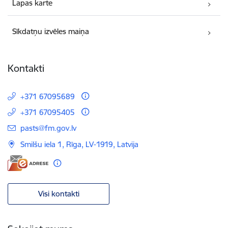
Lapas karte
Sīkdatņu izvēles maiņa
Kontakti
+371 67095689
+371 67095405
E-pasts:
pasts@fm.gov.lv
Smilšu iela 1, Rīga, LV-1919, Latvija
Visi kontakti