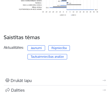
Saistītas tēmas
Aktualitātes:
Jaunumi
Rūpniecība
Tautsaimniecības analīze
Drukāt lapu
Dalīties