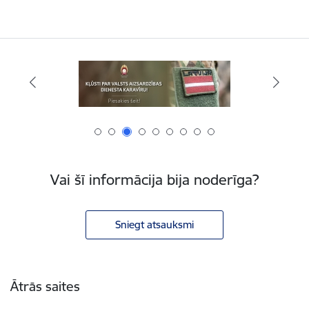
Vai šī informācija bija noderīga?
Sniegt atsauksmi
Kājene
Ātrās saites