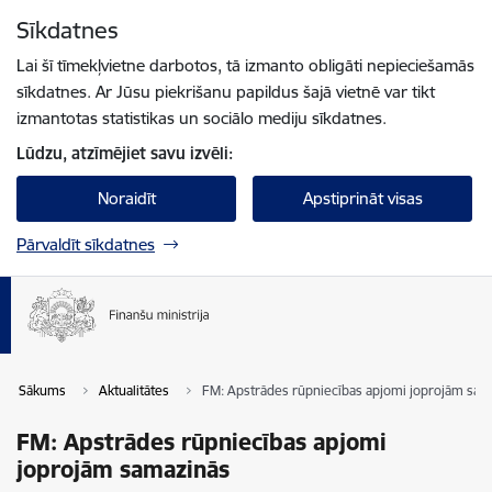
Pāriet uz lapas saturu
Sīkdatnes
Spied
lai meklētu
Enter
Lai šī tīmekļvietne darbotos, tā izmanto obligāti nepieciešamās
sīkdatnes. Ar Jūsu piekrišanu papildus šajā vietnē var tikt
izmantotas statistikas un sociālo mediju sīkdatnes.
Lūdzu, atzīmējiet savu izvēli:
Noraidīt
Apstiprināt visas
Pārvaldīt sīkdatnes
Sākums
Aktualitātes
FM: Apstrādes rūpniecības apjomi joprojām sam
FM: Apstrādes rūpniecības apjomi
joprojām samazinās