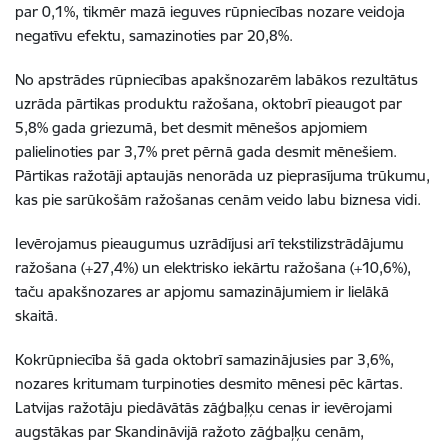
par 0,1%, tikmēr mazā ieguves rūpniecības nozare veidoja
negatīvu efektu, samazinoties par 20,8%.
No apstrādes rūpniecības apakšnozarēm labākos rezultātus
uzrāda pārtikas produktu ražošana, oktobrī pieaugot par
5,8% gada griezumā, bet desmit mēnešos apjomiem
palielinoties par 3,7% pret pērnā gada desmit mēnešiem.
Pārtikas ražotāji aptaujās nenorāda uz pieprasījuma trūkumu,
kas pie sarūkošām ražošanas cenām veido labu biznesa vidi.
Ievērojamus pieaugumus uzrādījusi arī tekstilizstrādājumu
ražošana (+27,4%) un elektrisko iekārtu ražošana (+10,6%),
taču apakšnozares ar apjomu samazinājumiem ir lielākā
skaitā.
Kokrūpniecība šā gada oktobrī samazinājusies par 3,6%,
nozares kritumam turpinoties desmito mēnesi pēc kārtas.
Latvijas ražotāju piedāvātās zāģbaļķu cenas ir ievērojami
augstākas par Skandināvijā ražoto zāģbaļķu cenām,