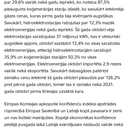
par 29,6% vairāk nekā gadu iepriekš, ko noteica 87,5%
pieaugums koģenerācijas staciju izlaidē, ko savukārt ietekmēja
gāzes cenas, kuras pirms gada bija ievērojami augstākas.
Savukārt, hidroelektrostacijas ražojušas par 12,3% mazāk
elektroenerģijas nekā gadu iepriekš. Šā gada oktobrī vēja
elektrostacijas saražojušas 37 miljonus kWh, kas ir vēsturiski
augstākie apjomi, oktobrī sastādot 12,4% no visas saražotās
elektroenerģijas, attiecīgi hidroelektrostacijām saražojot
35,9% un koģenerācijas stacijām 50,3% no visas
elektroenerģijas. Elektroenerģija oktobrī importēta 2,9 reizes
vairāk nekā eksportēta. Savukārt dabasgāzes patēriņš
zemāku cenu ietekmē šā gada oktobrī pieaudzis par 126,2%
pret pērnā gada oktobri, tomēr tas ir zemāks nekā 2021.
gada oktobrī pirms Krievijas uzsāktā kara.
Eiropas Komisijas apkopotie konfidenču indeksi apstrādes
rūpniecībā Eiropas Savienībā un Latvijā kopš pavasara ir zemi
un nav būtiski mainījušies. Kopējā ekonomikas konfidence
pēdējā pusgada laikā Latvijā svārstījusies nedaudz vairāk nekā