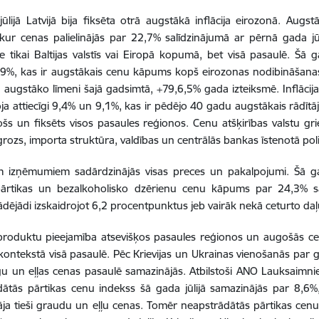
ūlijā Latvijā bija fiksēta otrā augstākā inflācija eirozonā. Aug
 kur cenas palielinājās par 22,7% salīdzinājumā ar pērnā gada jūli
e tikai Baltijas valstīs vai Eiropā kopumā, bet visā pasaulē. Šā ga
,9%, kas ir augstākais cenu kāpums kopš eirozonas nodibināšanas j
 augstāko līmeni šajā gadsimtā, +79,6,5% gada izteiksmē. Inflācija
ja attiecīgi 9,4% un 9,1%, kas ir pēdējo 40 gadu augstākais rādītā
ošs un fiksēts visos pasaules reģionos. Cenu atšķirības valstu g
grozs, importa struktūra, valdības un centrālās bankas īstenotā poli
m izņēmumiem sadārdzinājās visas preces un pakalpojumi. Šā gad
pārtikas un bezalkoholisko dzērienu cenu kāpums par 24,3% sa
ādējādi izskaidrojot 6,2 procentpunktus jeb vairāk nekā ceturto daļu 
produktu pieejamība atsevišķos pasaules reģionos un augošās ce
s kontekstā visā pasaulē. Pēc Krievijas un Ukrainas vienošanās pa
 un eļļas cenas pasaulē samazinājās. Atbilstoši ANO Lauksaimnie
ātās pārtikas cenu indekss šā gada jūlijā samazinājās par 8,6%,
ja tieši graudu un eļļu cenas. Tomēr neapstrādātās pārtikas cenu 