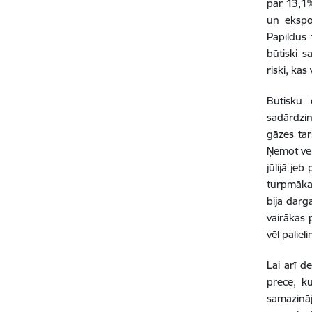
par 13,1%
un ekspor
Papildus
būtiski 
riski, ka
Būtisku 
sadārdzin
gāzes tar
Ņemot vēr
jūlijā je
turpmākaj
bija dārg
vairākas 
vēl palieli
Lai arī d
prece, k
samazinā