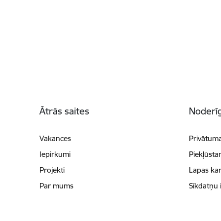
Kājene
Ātrās saites
Noderīg
Vakances
Privātuma
Iepirkumi
Piekļūsta
Projekti
Lapas kar
Par mums
Sīkdatņu 