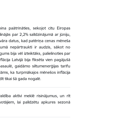
pina paātrināties, sekojot citu Eiropas
inājās par 2,2% salīdzinājumā ar jūniju,
anvāra datus, kad patēriņa cenas mēneša
umā nepārtraukti ir audzis, sākot no
s bija vēl izteiktāks, palielinoties par
ācija Latvijā bija fiksēta vien pagājušā
saulē, gaidāmo siltumenerģijas tarifu
idāms, ka turpmākajos mēnešos inflācija
t tikai šā gada nogalē.
aldība aktīvi meklē risinājumus, un rīt
otājiem, lai palīdzētu apkures sezonā