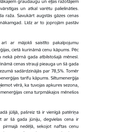
ielākajiem graudaugu un eļļas ražotājiem
ārstīgas un atkal varētu palielināties.
ada raža. Savukārt augstās gāzes cenas
s nākamgad. Līdz ar to joprojām pastāv
rī ar mājokli saistīto pakalpojumu
rģijas, cietā kurināmā cenu kāpums. Pēc
a nekā pērnā gada atbilstošajā mēnesī.
urināmā cenas strauji pieauga un šā gada
 griezumā sadārdzinājās par 78,5%. Tomēr
enerģijas tarifu kāpums. Siltumenerģija
 Ņemot vērā, ka tuvojas apkures sezona,
 siltumenerģijas cena turpmākajos mēnešos
ā jūlijā, pašreiz tā ir vienīgā patēriņa
t ar šā gada jūniju, degvielas cena ir
a pirmajā nedēļā, sekojot naftas cenu