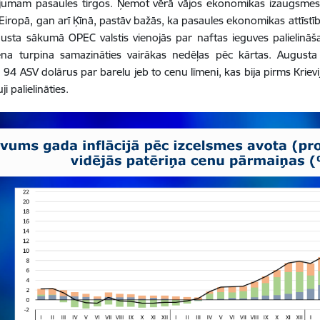
jumam pasaules tirgos. Ņemot vērā vājos ekonomikas izaugsmes 
Eiropā, gan arī Ķīnā, pastāv bažās, ka pasaules ekonomikas attīstī
usta sākumā OPEC valstis vienojās par naftas ieguves palielinā
ena turpina samazināties vairākas nedēļas pēc kārtas. Augus
 94 ASV dolārus par barelu jeb to cenu līmeni, kas bija pirms Krie
ji palielināties.