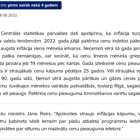
cēts
pirms vairāk nekā 4 gadiem
08.08.2022.
Centrālās statistikas pārvaldes dati apstiprina, ka inflācija tur
s valstu tendencēm. 2022. gada jūlijā patēriņa cenu indekss paliel
ti augsta inflācija viena mēneša ietvaros. Neņemot vērā šā gada j
 palika nemainīgas, var secināt, ka cenu līmenis mēneša griez
a janvāra jeb 19 mēnešus pēc kārtas. Gada izteiksmē cenu pieaugum
s ir straujākais cenu kāpums pēdējos 25 gados. Vēl straujāka infl
 90. gadu vidū. Ņemot vērā augstās pārtikas un gāzes cenas pa
jumu tuvākajos mēnešos vairākās pašvaldībās, tostarp Rīgā, saga
k vēl pieaugs. Patēriņa cenu pieauguma bremzēšanos varētu sagaidī
šu ministrs Jānis Reirs: “Apzinoties straujo inflācijas kāpumu, v
stru kabineta sēdē lemsim par plašu atbalsta programmu iedzīv
ķināties par siltumu un mazinātu cenu pieauguma ietekmi.”