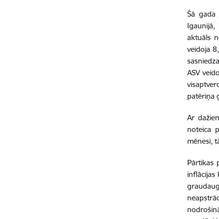
Šā gada j
Igaunijā,
aktuāls n
veidoja 8
sasniedza
ASV veido
visaptver
patēriņa 
Ar dažie
noteica 
mēnesi, t
Pārtikas 
inflācija
graudaugu
neapstrād
nodrošinā