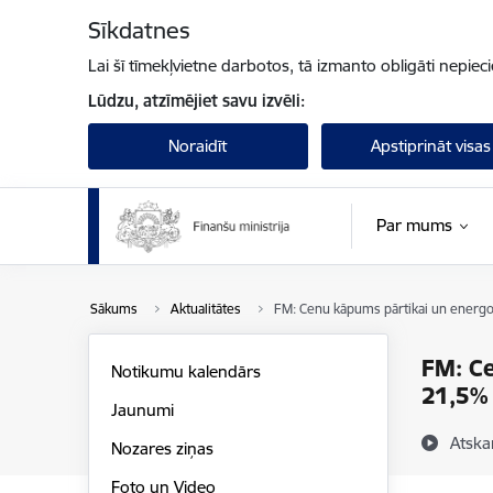
Pāriet uz lapas saturu
Sīkdatnes
Lai šī tīmekļvietne darbotos, tā izmanto obligāti nepiec
Lūdzu, atzīmējiet savu izvēli:
Noraidīt
Apstiprināt visas
Par mums
Sākums
Aktualitātes
FM: Cenu kāpums pārtikai un energore
FM: Ce
Notikumu kalendārs
21,5%
Jaunumi
Atska
Nozares ziņas
Foto un Video