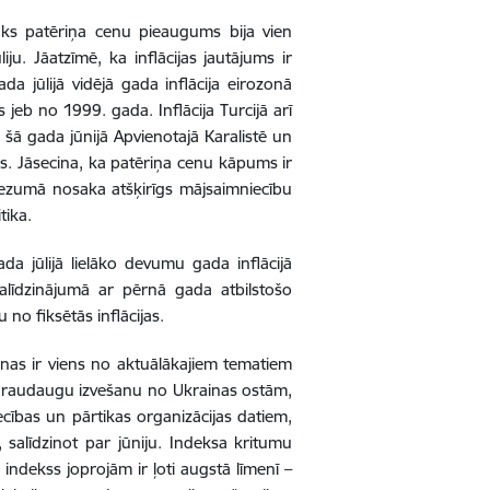
stāks patēriņa cenu pieaugums bija vien
ju. Jāatzīmē, ka inflācijas jautājums ir
da jūlijā vidējā gada inflācija eirozonā
eb no 1999. gada. Inflācija Turcijā arī
 šā gada jūnijā Apvienotajā Karalistē un
js. Jāsecina, ka patēriņa cenu kāpums ir
riezumā nosaka atšķirīgs mājsaimniecību
tika.
a jūlijā lielāko devumu gada inflācijā
līdzinājumā ar pērnā gada atbilstošo
no fiksētās inflācijas.
nas ir viens no aktuālākajiem tematiem
r graudaugu izvešanu no Ukrainas ostām,
cības un pārtikas organizācijas datiem,
 salīdzinot par jūniju. Indeksa kritumu
indekss joprojām ir ļoti augstā līmenī –