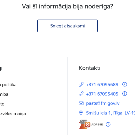
Vai šī informācija bija noderīga?
Sniegt atsauksmi
i
Kontakti
 politika
+371 67095689
+371 67095405
mība
E-pasts:
pasts@fm.gov.lv
te
Smilšu iela 1, Rīga, LV-1
izvēles maiņa