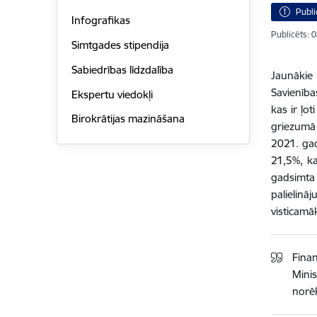
Publi
Infografikas
Publicēts: 
Simtgades stipendija
Sabiedrības līdzdalība
Jaunākie 
Savienība
Ekspertu viedokļi
kas ir ļo
Birokrātijas mazināšana
griezumā
2021. gad
21,5%, ka
gadsimta
palielinā
visticamā
Finan
Mini
norē