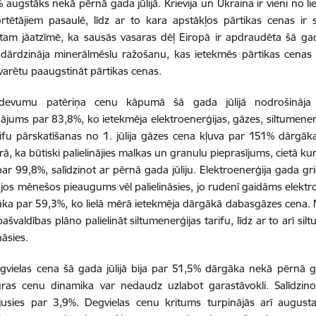
 augstāks nekā pērnā gada jūlijā. Krievija un Ukraina ir vieni no l
tētājiem pasaulē, līdz ar to kara apstākļos pārtikas cenas ir sv
 tam jāatzīmē, ka sausās vasaras dēļ Eiropā ir apdraudēta šā g
sadārdzināja minerālmēslu ražošanu, kas ietekmēs pārtikas cena
s varētu paaugstināt pārtikas cenas.
devumu patēriņa cenu kāpumā šā gada jūlijā nodrošināja a
ājums par 83,8%, ko ietekmēja elektroenerģijas, gāzes, siltumene
ifu pārskatīšanas no 1. jūlija gāzes cena kļuva par 151% dārgāk
ā, ka būtiski palielinājies malkas un granulu pieprasījums, cietā k
b par 99,8%, salīdzinot ar pērnā gada jūliju. Elektroenerģija gada
os mēnešos pieaugums vēl palielināsies, jo rudenī gaidāms elektro
āka par 59,3%, ko lielā mērā ietekmēja dārgākā dabasgāzes cena.
pašvaldības plāno palielināt siltumenerģijas tarifu, līdz ar to arī
nāsies.
egvielas cena šā gada jūlijā bija par 51,5% dārgāka nekā pērnā gad
uras cenu dinamika var nedaudz uzlabot garastāvokli. Salīdzino
jusies par 3,9%. Degvielas cenu kritums turpinājās arī august