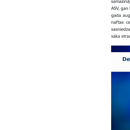
samazinā
ASV, gan 
gada aug
naftas c
sasniedza
sāka strau