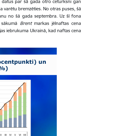
datus par šā gada otro ceturksni gan
ba varētu bremzēties. No otras puses, šā
šanu no šā gada septembra. Uz šī fona
ta sākumā
Brent
markas jēlnaftas cena
vijas iebrukuma Ukrainā, kad naftas cena