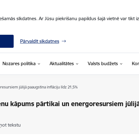
iešamās sīkdatnes. Ar Jūsu piekrišanu papildus šajā vietnē var tikt i
Pārvaldīt sīkdatnes
Nozares politika
Aktualitātes
Valsts budžets
Kon
sursiem jūlijā paaugstina inflāciju līdz 21,5%
nu kāpums pārtikai un energoresursiem jūlijā 
ņot tekstu