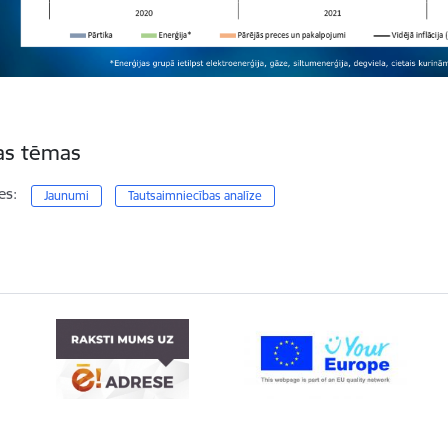
tas tēmas
es:
Jaunumi
Tautsaimniecības analīze