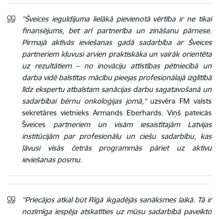
"Šveices ieguldījuma lielākā pievienotā vērtība ir ne tikai
finansējums, bet arī partnerība un zināšanu pārnese.
Pirmajā aktīvās ieviešanas gadā sadarbība ar Šveices
partneriem kļuvusi arvien praktiskāka un vairāk orientēta
uz rezultātiem – no inovāciju attīstības pētniecībā un
darba vidē balstītas mācību pieejas profesionālajā izglītībā
līdz ekspertu atbalstam sanācijas darbu sagatavošanā un
sadarbībai bērnu onkoloģijas jomā,"
uzsvēra FM valsts
sekretāres vietnieks Armands Eberhards. Viņš pateicās
Šveices
partneriem un visām iesaistītajām Latvijas
institūcijām par profesionālu un ciešu sadarbību, kas
ļāvusi visās četrās programmās pāriet uz aktīvu
ieviešanas posmu.
"Priecājos atkal būt Rīgā ikgadējās sanāksmes laikā. Tā ir
nozīmīga iespēja atskatīties uz mūsu sadarbībā paveikto