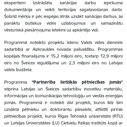
ekspertiem izstrādāta sanācijas darbu iepirkuma
dokumentācija un veikti teritorijas sagatavošanas darbi.
Šobrīd mērķis ir pēc iespējas ātrāk uzsākt sanācijas darbus, lai
panāktu būtiskus vides uzlabojumus un samazinātu
vēsturiskā piesārņojuma ietekmi uz apkārtējo vidi.
Programmā noteikto projektu īsteno Valsts vides dienests
sadarbībā ar Aizkraukles novada pašvaldību. Programmas
kopējais finansējums ir 15,2 miljoni eiro, tostarp 12,9 miljoni
eiro no Šveices ieguldījuma un 2,3 miljoni eiro no Latvijas
valsts budžeta.
Programma
“Partnerība lietišķās pētniecības jomās”
stiprina Latvijas un Šveices sadarbību inovatīvu materiālu,
informācijas un komunikācijas tehnoloģiju un viedās enerģijas
jomās. Programmā ir noteikti divi projekti, kuros līdz šim
uzsākta pētnieku un doktorantu piesaiste, attīstīti pirmie
pētniecības projekti, kuros Rīgas Tehniskā universitāte (RTU)
un Latvijas Universitātes (LU) Cietvielu fizikas institūts kopā ar