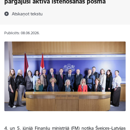
pārgājusi aktīvā īstenošanas posmā
Atskaņot tekstu
Publicēts: 08.06.2026.
4. un 5. jūnijā Finanšu ministrijā (FM) notika Šveices–Latvijas