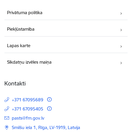
Privātuma politika
Piekļūstamība
Lapas karte
Sīkdatņu izvēles maiņa
Kontakti
+371 67095689
+371 67095405
E-pasts:
pasts@fm.gov.lv
Smilšu iela 1, Rīga, LV-1919, Latvija