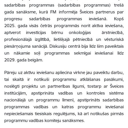
sadarbības programmas (sadarbības programmas) trešā
gada sanāksme, kurā FM informēja Šveices partnerus par
progresu sadarbības programmas ieviešanā. Kopš
2025. gada visās četrās programmās norit aktīva ieviešana,
aptverot investīcijas bērnu onkoloģijas ārstniecībā,
profesionālajā izglītībā, lietišķajā pētniecībā un vēsturiskā
piesārņojuma sanācijā. Diskusiju centrā bija līdz šim paveiktais
un nākamie soļi programmas sekmīgai ieviešanai līdz
2029. gada beigām.
Pāreju uz aktīvu ieviešanu apliecina virkne jau paveiktu darbu,
tai skaitā ir notikuši programmu atklāšanas pasākumi,
noslēgti projektu un partnerības līgumi, tostarp ar Šveices
institūcijām, apstiprināta vadības un kontroles sistēma
nacionālajā un programmu līmenī, apstiprināts sadarbības
programmas vadības un katras programmu ieviešanai
nepieciešamais tiesiskais regulējums, kā arī notikušas pirmās
programmu vadības komiteju sanāksmes.