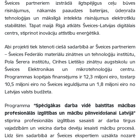
Šveices partneriem izstrādā ilgtspējīgus ceļu būves
risinājumus, nākamās paaudzes baterijas, ūdeņraža
tehnoloģijas un mākslīgā intelekta risinājumus elektrotīklu
stabilitātei. Tāpat maijā Rīgā atklāts Šveices–Latvijas digitālais
centrs, stiprinot inovāciju attīstību enerģētikā.
Abi projekti tiek īstenoti ciešā sadarbībā ar Šveices partneriem
– Šveices Federālo materiālu zinātnes un tehnoloģiju institūtu,
Pola Šerera institūtu, Cīrihes Lietišķo zinātņu augstskolu un
Šveices Elektronikas un mikrotehnoloģiju centru.
Programmas kopējais finansējums ir 12,3 miljoni eiro, tostarp
10,5 miljoni eiro no Šveices ieguldījuma un 1,8 miljoni eiro no
Latvijas valsts budžeta.
Programma
“Spēcīgākas darba vidē balstītas mācības
profesionālās izglītības un mācību pilnveidošanai Latvijā”
stiprina profesionālās izglītības sasaisti ar darba tirgus
vajadzībām un veicina darba devēju iesaisti mācību procesā.
Līdz šim sadarbībā ar Šveices ekspertiem uzsākta nozarē