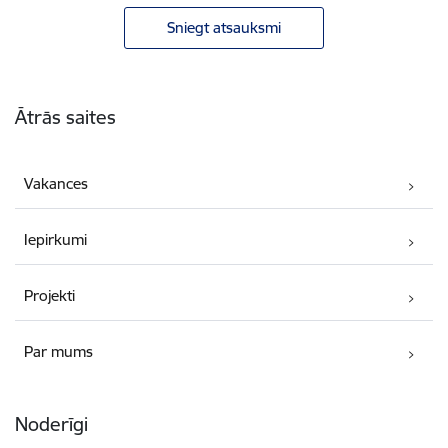
Sniegt atsauksmi
Kājene
Ātrās saites
Vakances
Iepirkumi
Projekti
Par mums
Noderīgi