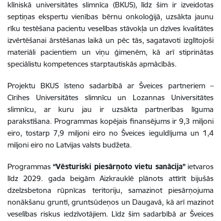
klīniskā universitātes slimnīca (BKUS), līdz šim ir izveidotas
septiņas ekspertu vienības bērnu onkoloģijā, uzsākta jaunu
rīku testēšana pacientu veselības stāvokļa un dzīves kvalitātes
izvērtēšanai ārstēšanas laikā un pēc tās, sagatavoti izglītojoši
materiāli pacientiem un viņu ģimenēm, kā arī stiprinātas
speciālistu kompetences starptautiskās apmācībās.
Projektu BKUS īsteno sadarbībā ar Šveices partneriem –
Cīrihes Universitātes slimnīcu un Lozannas Universitātes
slimnīcu, ar kuru jau ir uzsākta partnerības līguma
parakstīšana. Programmas kopējais finansējums ir 9,3 miljoni
eiro, tostarp 7,9 miljoni eiro no Šveices ieguldījuma un 1,4
miljoni eiro no Latvijas valsts budžeta.
Programmas
“Vēsturiski piesārņoto vietu sanācija”
ietvaros
līdz 2029. gada beigām Aizkrauklē plānots attīrīt bijušās
dzelzsbetona rūpnīcas teritoriju, samazinot piesārņojuma
nonākšanu gruntī, gruntsūdeņos un Daugavā, kā arī mazinot
veselības riskus iedzīvotājiem. Līdz šim sadarbībā ar Šveices