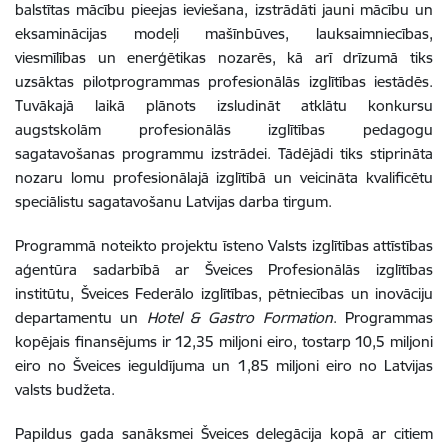
balstītas mācību pieejas ieviešana, izstrādāti jauni mācību un
eksaminācijas modeļi mašīnbūves, lauksaimniecības,
viesmīlības un enerģētikas nozarēs, kā arī drīzumā tiks
uzsāktas pilotprogrammas profesionālās izglītības iestādēs.
Tuvākajā laikā plānots izsludināt atklātu konkursu
augstskolām profesionālās izglītības pedagogu
sagatavošanas programmu izstrādei. Tādējādi tiks stiprināta
nozaru lomu profesionālajā izglītībā un veicināta kvalificētu
speciālistu sagatavošanu Latvijas darba tirgum.
Programmā noteikto projektu īsteno Valsts izglītības attīstības
aģentūra sadarbībā ar Šveices Profesionālās izglītības
institūtu, Šveices Federālo izglītības, pētniecības un inovāciju
departamentu un
Hotel & Gastro Formation
. Programmas
kopējais finansējums ir 12,35 miljoni eiro, tostarp 10,5 miljoni
eiro no Šveices ieguldījuma un 1,85 miljoni eiro no Latvijas
valsts budžeta.
Papildus gada sanāksmei Šveices delegācija kopā ar citiem