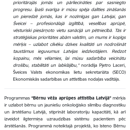
prioritārajās jomās un pārliecināties par sasniegto
progresu. Īpaši svarīga ir mūsu spēja dalīties zināšanās
un pieredzē jomās, kas ir nozīmīgas gan Latvijai, gan
Šveicei – profesionālajā izglītībā, veselības aprūpē,
vēsturiski piesārņoto vietu sanācijā un pētniecībā. Tās ir
stratēģiskas prioritātes abām valstīm, un mums ir kopīgs
mērķis – uzlabot cilvēku dzīves kvalitāti un nodrošināt
taustāmus ieguvumus Latvijas iedzīvotājiem. Redzot
kopainu, mēs vēlamies, lai mūsu sadarbība veicinātu
drošību, stabilitāti un labklājību,"
norādīja Pjetro Laceri,
Šveices Valsts ekonomikas lietu sekretariāta (SECO)
Ekonomiskās sadarbības un attīstības nodaļas vadītājs.
Programmas
“Bērnu vēža aprūpes attīstība Latvijā”
mērķis
ir uzlabot bērnu un jauniešu onkoloģisko slimību diagnostiku
un ārstēšanu Latvijā, stiprināt laboratoriju kapacitāti, kā arī
izveidot ilgtermiņa uzraudzības sistēmu pacientiem pēc
ārstēšanās. Programmā noteiktajā projektā, ko īsteno Bērnu