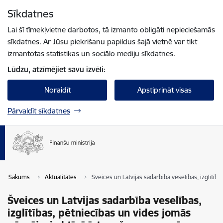
Pāriet uz lapas saturu
Sīkdatnes
Spied
lai meklētu
Enter
Lai šī tīmekļvietne darbotos, tā izmanto obligāti nepieciešamās
sīkdatnes. Ar Jūsu piekrišanu papildus šajā vietnē var tikt
izmantotas statistikas un sociālo mediju sīkdatnes.
Lūdzu, atzīmējiet savu izvēli:
Noraidīt
Apstiprināt visas
Pārvaldīt sīkdatnes
Sākums
Aktualitātes
Šveices un Latvijas sadarbība veselības, izglītī
Šveices un Latvijas sadarbība veselības,
izglītības, pētniecības un vides jomās