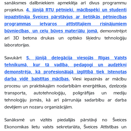
sanāksmes dalībniekiem apmeklēja arī divus programmu
projektus.
4. jūnijā RTU pētnieki, mācībspēki un studenti
iepazīstināja Šveices pārstāvjus ar lietišķās pētniecības
programmas ietvaros attīstītajiem risinājumiem
būvniecības, un ceļu būves materiālu jomā
, demonstrējot
arī 3D betona drukas un optisko šķiedru tehnoloģiju
laboratorijas.
Savukārt
5. jūnijā delegācija viesojās Rīgas Valsts
tehnikumā, kur tā vadība, pedagogi un audzēkņi
demonstrēja, kā profesionālajā izglītībā tiek īstenotas
darba vidē balstītas mācības.
Viesi iepazinās ar mācību
procesu un praktiskajām nodarbībām enerģētikas, dzelzceļa
transporta, autotehnoloģiju, poligrāfijas un mediju
tehnoloģiju jomās, kā arī pārrunāja sadarbību ar darba
devējiem un nozaru organizācijām.
Sanāksmē un vizītēs piedalījās pārstāvji no Šveices
Ekonomikas lietu valsts sekretariāta, Šveices Attīstības un