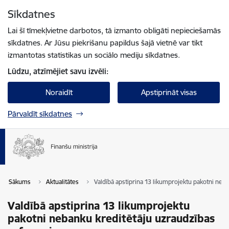
Pāriet uz lapas saturu
Sīkdatnes
Spied
lai meklētu
Enter
Lai šī tīmekļvietne darbotos, tā izmanto obligāti nepieciešamās
sīkdatnes. Ar Jūsu piekrišanu papildus šajā vietnē var tikt
izmantotas statistikas un sociālo mediju sīkdatnes.
Lūdzu, atzīmējiet savu izvēli:
Noraidīt
Apstiprināt visas
Pārvaldīt sīkdatnes
Sākums
Aktualitātes
Valdībā apstiprina 13 likumprojektu pakotni neb
Valdībā apstiprina 13 likumprojektu
pakotni nebanku kreditētāju uzraudzības