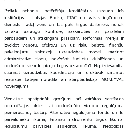
Pašlaik nebanku patērētāju kreditētājus uzrauga trīs
institūcijas - Latvijas Banka, PTAC un Valsts ieņēmumu
dienests. Tādēļ viens un tas pats tirgus dalībnieks nonāk
vairāku uzraugu kontrolē, saskaroties ar paralēlām
pārbaudēm un atšķirīgām prasībām. Reformas mērķis ir
izveidot vienotu, efektīvu un uz risku balstītu finanšu
pakalpojumu sniedzēju uzraudzības modeli, mazinot
administratīvo slogu, novēršot funkciju dublēšanos un
nodrošinot vienotu pieeju tirgus uzraudzībā. Nepieciešamība
stiprināt uzraudzības koordināciju un efektīvāk izmantot
resursus Latvijai norādīta arī starptautiskajā MONEYVAL
novērtējumā.
Vienlaikus apstiprināti grozījumi arī vairākos saistītajos
normatīvajos aktos, lai nodrošinātu vienotu regulējuma
piemērošanu, tostarp Alternatīvo ieguldījumu fondu un to
pārvaldnieku likumā, Finanšu instrumentu tirgus likumā,
Ieguldījumu pārvaldes sabiedrību likumā, Negodīgas