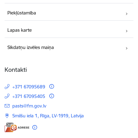
Piekļūstamība
Lapas karte
Sīkdatņu izvēles maiņa
Kontakti
+371 67095689
+371 67095405
E-pasts:
pasts@fm.gov.lv
Smilšu iela 1, Rīga, LV-1919, Latvija