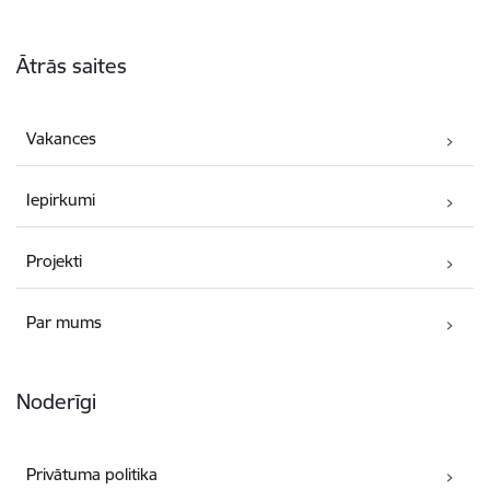
Kājene
Ātrās saites
Vakances
Iepirkumi
Projekti
Par mums
Noderīgi
Privātuma politika