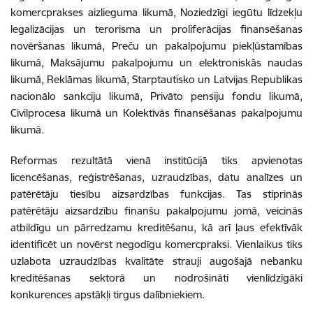
komercprakses aizlieguma likumā, Noziedzīgi iegūtu līdzekļu
legalizācijas un terorisma un proliferācijas finansēšanas
novēršanas likumā, Preču un pakalpojumu piekļūstamības
likumā, Maksājumu pakalpojumu un elektroniskās naudas
likumā, Reklāmas likumā, Starptautisko un Latvijas Republikas
nacionālo sankciju likumā, Privāto pensiju fondu likumā,
Civilprocesa likumā un Kolektīvās finansēšanas pakalpojumu
likumā.
Reformas rezultātā vienā institūcijā tiks apvienotas
licencēšanas, reģistrēšanas, uzraudzības, datu analīzes un
patērētāju tiesību aizsardzības funkcijas. Tas stiprinās
patērētāju aizsardzību finanšu pakalpojumu jomā, veicinās
atbildīgu un pārredzamu kreditēšanu, kā arī ļaus efektīvāk
identificēt un novērst negodīgu komercpraksi. Vienlaikus tiks
uzlabota uzraudzības kvalitāte strauji augošajā nebanku
kreditēšanas sektorā un nodrošināti vienlīdzīgāki
konkurences apstākļi tirgus dalībniekiem.