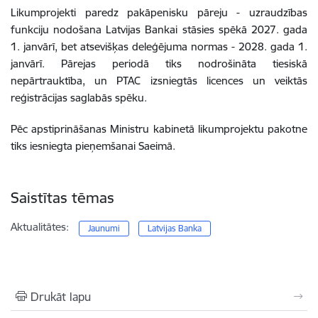
Likumprojekti paredz pakāpenisku pāreju - uzraudzības
funkciju nodošana Latvijas Bankai stāsies spēkā 2027. gada
1. janvārī, bet atsevišķas deleģējuma normas - 2028. gada 1.
janvārī. Pārejas periodā tiks nodrošināta tiesiskā
nepārtrauktība, un PTAC izsniegtās licences un veiktās
reģistrācijas saglabās spēku.
Pēc apstiprināšanas Ministru kabinetā likumprojektu pakotne
tiks iesniegta pieņemšanai Saeimā.
Saistītas tēmas
Aktualitātes:
Jaunumi
Latvijas Banka
Drukāt lapu