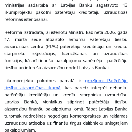
ministrijas sadarbībā ar Latvijas Banku sagatavoto 13
likumprojektu pakotni patērētāju kreditētāju uzraudzības
reformas īstenošanai.
Reforma izstrādāta, lai īstenotu Ministru kabineta 2026. gada
17. marta sēdē atbalstīto lēmumu Patērētāju tiesību
aizsardzības centra (PTAC) patērētāju kreditētāju un kredītu
starpnieku reģistrācijas, licencēšanas un uzraudzības
funkcijas, kā arī finanšu pakalpojumu saņēmēju - patērētāju
tiesību un interešu aizsardzību nodot Latvijas Bankai.
Likumprojektu pakotnes pamatā ir
grozījumi Patērētāju
tiesību aizsardzības likumā
, kas paredz integrēt nebanku
patērētāju kreditētāju un kredītu starpnieku uzraudzību
Latvijas Bankā, vienlaikus stiprinot patērētāju tiesību
aizsardzību finanšu pakalpojumu jomā. Tāpat Latvijas Banka
turpmāk nodrošinās negodīgas komercprakses un reklāmas
uzraudzību attiecībā uz finanšu tirgus dalībnieku sniegtajiem
pakalpojumiem.