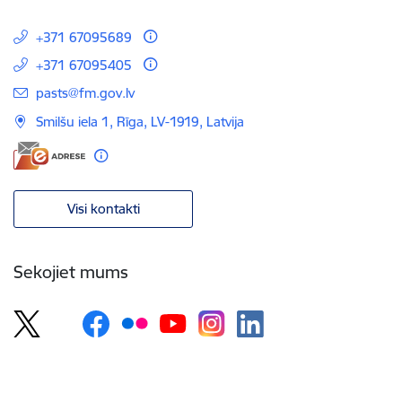
+371 67095689
+371 67095405
E-pasts:
pasts@fm.gov.lv
Smilšu iela 1, Rīga, LV-1919, Latvija
Visi kontakti
Sekojiet mums