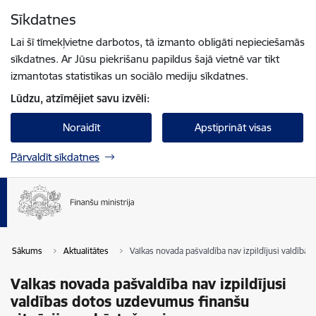
Pāriet uz lapas saturu
Sīkdatnes
Spied
lai meklētu
Enter
Lai šī tīmekļvietne darbotos, tā izmanto obligāti nepieciešamās
sīkdatnes. Ar Jūsu piekrišanu papildus šajā vietnē var tikt
izmantotas statistikas un sociālo mediju sīkdatnes.
Lūdzu, atzīmējiet savu izvēli:
Noraidīt
Apstiprināt visas
Pārvaldīt sīkdatnes
Sākums
Aktualitātes
Valkas novada pašvaldība nav izpildījusi valdība
Valkas novada pašvaldība nav izpildījusi
valdības dotos uzdevumus finanšu