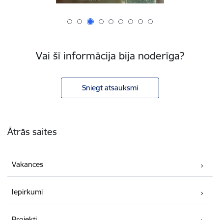
Vai šī informācija bija noderīga?
Sniegt atsauksmi
Kājene
Ātrās saites
Vakances
Iepirkumi
Projekti