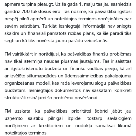
apmērs turpina pieaugt. Uz šā gada 1. maiju tas jau sasniedzis
gandrīz 700 tūkstošus eiro. Tas nozīmē, ka pašvaldība ilgstoši
nespēj pilnā apmērā un noteiktajos termiņos norēķināties par
savām saistībām. Turklāt iesniegtajā informācijā nav sniegts
skaidrs un finansiāli pamatots rīcības plāns, kā šie parādi tiks
segti un kā tiks novērsta jaunu parādu veidošanās.
FM vairākkārt ir norādījusi, ka pašvaldības finanšu problēmas
nav tikai īstermiņa naudas plūsmas jautājums. Tās ir saistītas
ar ilgstoši īstenotu budžeta un finanšu vadības pieeju, kā arī
ar izvēlēto siltumapgādes un ūdenssaimniecības pakalpojumu
organizēšanas modeli, kas rada ievērojamu slogu pašvaldības
budžetam. Iesniegtajos dokumentos nav saskatāmi konkrēti
strukturāli risinājumi šo problēmu novēršanai.
FM uzskata, ka pašvaldības prioritātei šobrīd jābūt jau
uzņemto saistību pilnīgai izpildei, tostarp savlaicīgiem
norēķiniem ar kreditoriem un nodokļu samaksai likumā
noteiktajos termiņos.