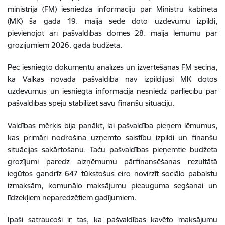
ministrijā (FM) iesniedza informāciju par Ministru kabineta
(MK) šā gada 19. maija sēdē doto uzdevumu izpildi,
pievienojot arī pašvaldības domes 28. maija lēmumu par
grozījumiem 2026. gada budžetā.
Pēc iesniegto dokumentu analīzes un izvērtēšanas FM secina,
ka Valkas novada pašvaldība nav izpildījusi MK dotos
uzdevumus un iesniegtā informācija nesniedz pārliecību par
pašvaldības spēju stabilizēt savu finanšu situāciju.
Valdības mērķis bija panākt, lai pašvaldība pieņem lēmumus,
kas primāri nodrošina uzņemto saistību izpildi un finanšu
situācijas sakārtošanu. Taču pašvaldības pieņemtie budžeta
grozījumi paredz aizņēmumu pārfinansēšanas rezultātā
iegūtos gandrīz 647 tūkstošus eiro novirzīt sociālo pabalstu
izmaksām, komunālo maksājumu pieauguma segšanai un
līdzekļiem neparedzētiem gadījumiem.
Īpaši satraucoši ir tas, ka pašvaldības kavēto maksājumu