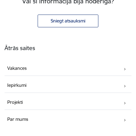
Vai šī informācija bija noderīga?
Sniegt atsauksmi
Kājene
Ātrās saites
Vakances
Iepirkumi
Projekti
Par mums