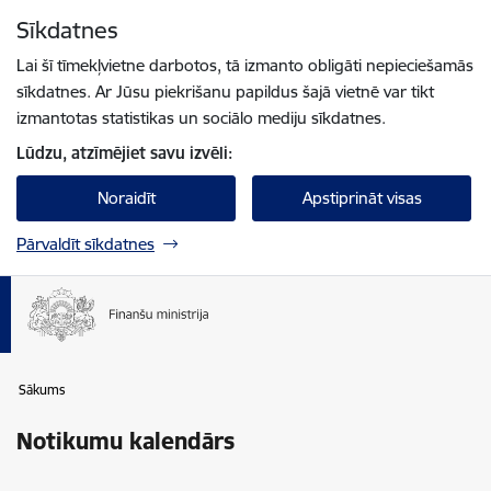
Pāriet uz lapas saturu
Sīkdatnes
Spied
lai meklētu
Enter
Lai šī tīmekļvietne darbotos, tā izmanto obligāti nepieciešamās
sīkdatnes. Ar Jūsu piekrišanu papildus šajā vietnē var tikt
izmantotas statistikas un sociālo mediju sīkdatnes.
Lūdzu, atzīmējiet savu izvēli:
Noraidīt
Apstiprināt visas
Pārvaldīt sīkdatnes
Sākums
Notikumu kalendārs