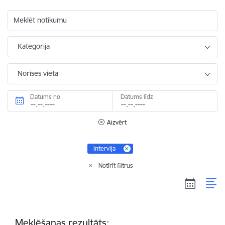
Meklēt notikumu
Kategorija
Norises vieta
Datums no
Datums līdz
Aizvērt
Intervija
Notīrīt filtrus
Meklēšanas rezultāts: