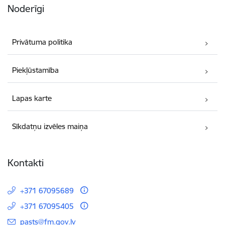
Noderīgi
Privātuma politika
Piekļūstamība
Lapas karte
Sīkdatņu izvēles maiņa
Kontakti
+371 67095689
+371 67095405
E-pasts:
pasts@fm.gov.lv