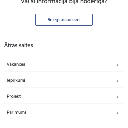
Vai šī informācija bija noderīga?
Sniegt atsauksmi
Kājene
Ātrās saites
Vakances
Iepirkumi
Projekti
Par mums