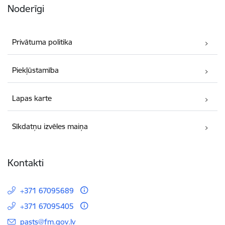
Noderīgi
Privātuma politika
Piekļūstamība
Lapas karte
Sīkdatņu izvēles maiņa
Kontakti
+371 67095689
+371 67095405
E-pasts:
pasts@fm.gov.lv