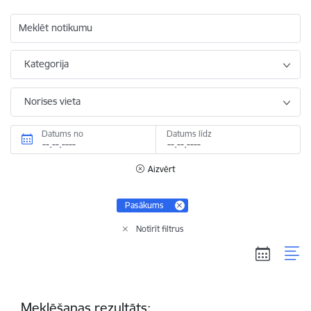
Meklēt notikumu
Kategorija
Norises vieta
Datums no
Datums līdz
Aizvērt
Pasākums
Notīrīt filtrus
Meklēšanas rezultāts: