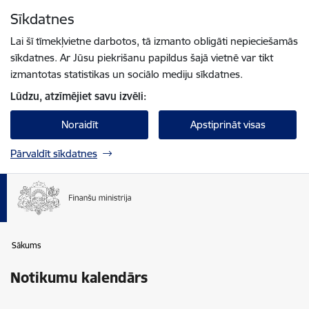
Pāriet uz lapas saturu
Sīkdatnes
Spied
lai meklētu
Enter
Lai šī tīmekļvietne darbotos, tā izmanto obligāti nepieciešamās
sīkdatnes. Ar Jūsu piekrišanu papildus šajā vietnē var tikt
izmantotas statistikas un sociālo mediju sīkdatnes.
Lūdzu, atzīmējiet savu izvēli:
Noraidīt
Apstiprināt visas
Pārvaldīt sīkdatnes
Sākums
Notikumu kalendārs