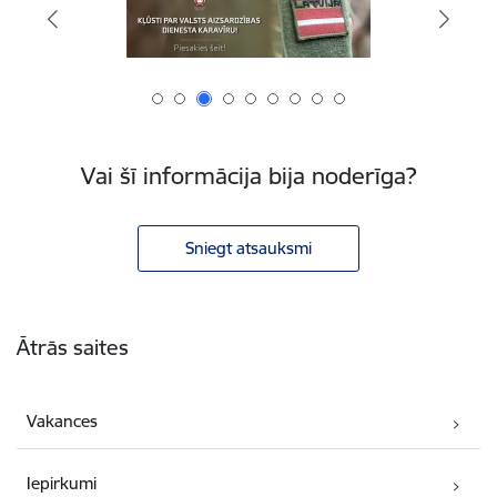
Vai šī informācija bija noderīga?
Sniegt atsauksmi
Kājene
Ātrās saites
Vakances
Iepirkumi