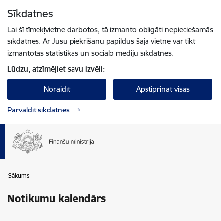
Pāriet uz lapas saturu
Sīkdatnes
Spied
lai meklētu
Enter
Lai šī tīmekļvietne darbotos, tā izmanto obligāti nepieciešamās
sīkdatnes. Ar Jūsu piekrišanu papildus šajā vietnē var tikt
izmantotas statistikas un sociālo mediju sīkdatnes.
Lūdzu, atzīmējiet savu izvēli:
Noraidīt
Apstiprināt visas
Pārvaldīt sīkdatnes
Sākums
Notikumu kalendārs