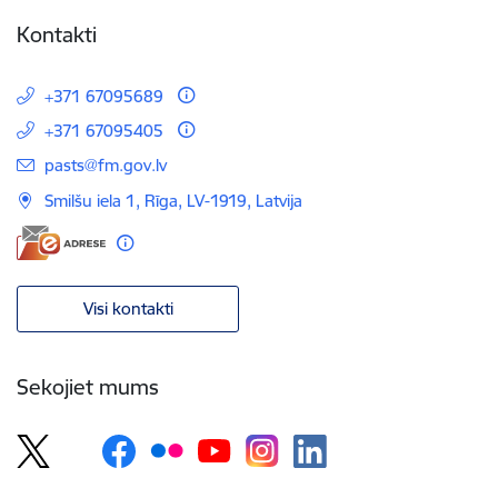
Kontakti
+371 67095689
+371 67095405
E-pasts:
pasts@fm.gov.lv
Smilšu iela 1, Rīga, LV-1919, Latvija
Visi kontakti
Sekojiet mums