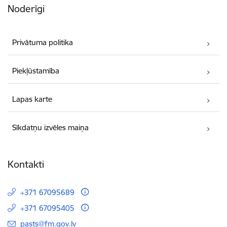
Noderīgi
Privātuma politika
Piekļūstamība
Lapas karte
Sīkdatņu izvēles maiņa
Kontakti
+371 67095689
+371 67095405
E-pasts:
pasts@fm.gov.lv