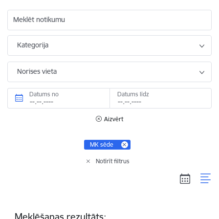
Meklēt notikumu
Kategorija
Norises vieta
Datums no
Datums līdz
Aizvērt
MK sēde
Notīrīt filtrus
Meklēšanas rezultāts: