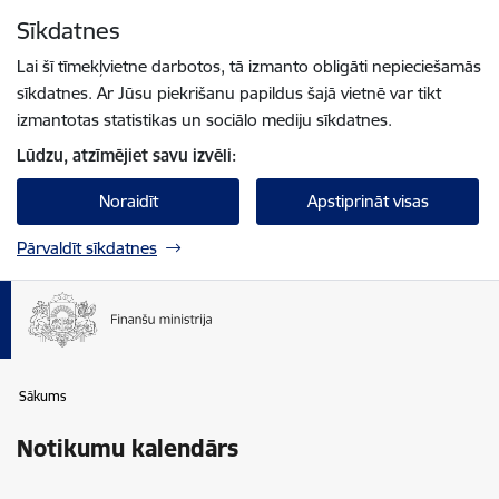
Pāriet uz lapas saturu
Sīkdatnes
Spied
lai meklētu
Enter
Lai šī tīmekļvietne darbotos, tā izmanto obligāti nepieciešamās
sīkdatnes. Ar Jūsu piekrišanu papildus šajā vietnē var tikt
izmantotas statistikas un sociālo mediju sīkdatnes.
Lūdzu, atzīmējiet savu izvēli:
Noraidīt
Apstiprināt visas
Pārvaldīt sīkdatnes
Sākums
Notikumu kalendārs