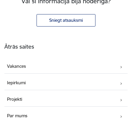
Vai šī informācija bija noderīga?
Sniegt atsauksmi
Kājene
Ātrās saites
Vakances
Iepirkumi
Projekti
Par mums