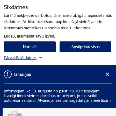
Pāriet uz lapas saturu
Sīkdatnes
Spied
lai meklētu
Enter
Lai šī tīmekļvietne darbotos, tā izmanto obligāti nepieciešamās
sīkdatnes. Ar Jūsu piekrišanu papildus šajā vietnē var tikt
izmantotas statistikas un sociālo mediju sīkdatnes.
Lūdzu, atzīmējiet savu izvēli:
Noraidīt
Apstiprināt visas
Pārvaldīt sīkdatnes
Izmaiņas
Informējam, ka 13. augustā no plkst. 19.00 ir iespējami
īslaicīgi tīmekļvietnes darbības traucējumi, jo tiks veikti
uzturēšanas darbi. Atvainojamies par sagādātajām neērtībām!