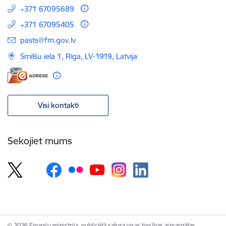
+371 67095689
+371 67095405
E-pasts:
pasts@fm.gov.lv
Smilšu iela 1, Rīga, LV-1919, Latvija
Visi kontakti
Sekojiet mums
© 2026 Finanšu ministrija, publicētā satura visas tiesības aizsargātas.