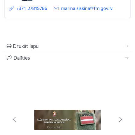
+371 27815786
E-pasts:
marina.siskina@fm.gov.lv
Drukāt lapu
Dalīties