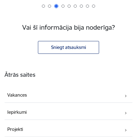
Vai šī informācija bija noderīga?
Sniegt atsauksmi
Kājene
Ātrās saites
Vakances
Iepirkumi
Projekti