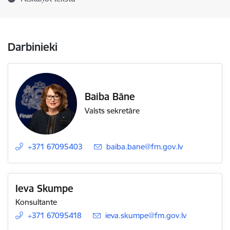
Darbinieki
Baiba Bāne
Valsts sekretāre
+371 67095403
E-pasts:
baiba.bane@fm.gov.lv
Ieva Skumpe
Konsultante
+371 67095418
E-pasts:
ieva.skumpe@fm.gov.lv