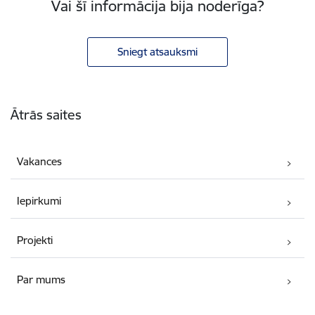
Vai šī informācija bija noderīga?
Sniegt atsauksmi
Kājene
Ātrās saites
Vakances
Iepirkumi
Projekti
Par mums