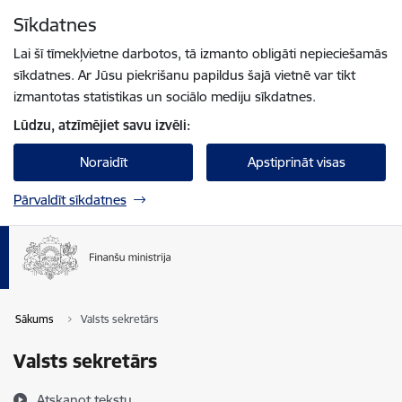
Pāriet uz lapas saturu
Sīkdatnes
Spied
lai meklētu
Enter
Lai šī tīmekļvietne darbotos, tā izmanto obligāti nepieciešamās
sīkdatnes. Ar Jūsu piekrišanu papildus šajā vietnē var tikt
izmantotas statistikas un sociālo mediju sīkdatnes.
Lūdzu, atzīmējiet savu izvēli:
Noraidīt
Apstiprināt visas
Pārvaldīt sīkdatnes
Sākums
Valsts sekretārs
Valsts sekretārs
Atskaņot tekstu