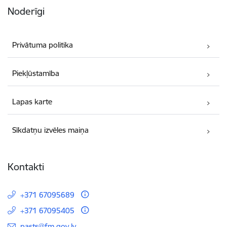
Noderīgi
Privātuma politika
Piekļūstamība
Lapas karte
Sīkdatņu izvēles maiņa
Kontakti
+371 67095689
+371 67095405
E-pasts:
pasts@fm.gov.lv