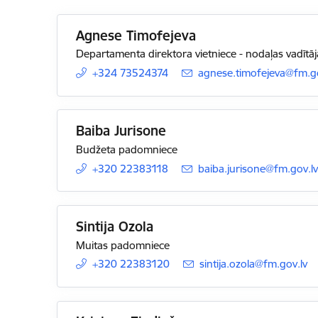
Agnese Timofejeva
Departamenta direktora vietniece - nodaļas vadītāj
+324 73524374
E-pasts:
agnese.timofejeva@fm.go
Baiba Jurisone
Budžeta padomniece
+320 22383118
E-pasts:
baiba.jurisone@fm.gov.l
Sintija Ozola
Muitas padomniece
+320 22383120
E-pasts:
sintija.ozola@fm.gov.lv