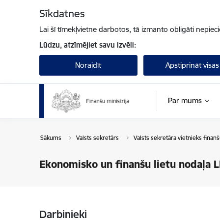
Pāriet uz lapas saturu
Sīkdatnes
Lai šī tīmekļvietne darbotos, tā izmanto obligāti nepiec
Lūdzu, atzīmējiet savu izvēli:
Noraidīt
Apstiprināt visas
Par mums
Sākums
Valsts sekretārs
Valsts sekretāra vietnieks finanš
Ekonomisko un finanšu lietu nodaļa L
Darbinieki