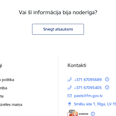
Vai šī informācija bija noderīga?
Sniegt atsauksmi
i
Kontakti
 politika
+371 67095689
+371 67095405
mība
E-pasts:
pasts@fm.gov.lv
te
Smilšu iela 1, Rīga, LV-1
izvēles maiņa