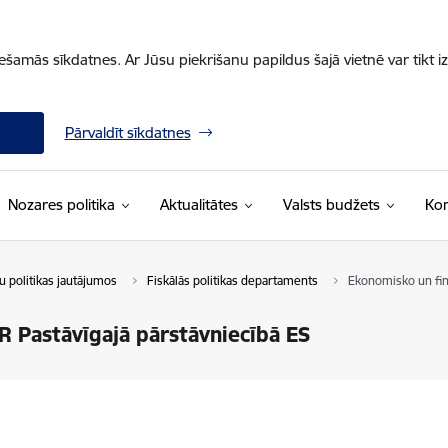
iešamās sīkdatnes. Ar Jūsu piekrišanu papildus šajā vietnē var tikt i
Pārvaldīt sīkdatnes
Nozares politika
Aktualitātes
Valsts budžets
Kon
u politikas jautājumos
Fiskālās politikas departaments
Ekonomisko un fina
R Pastāvīgajā pārstāvniecībā ES