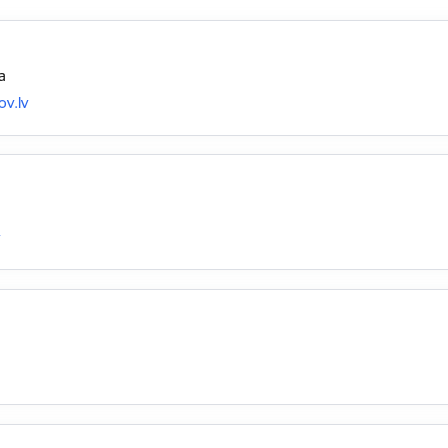
a
v.lv
v