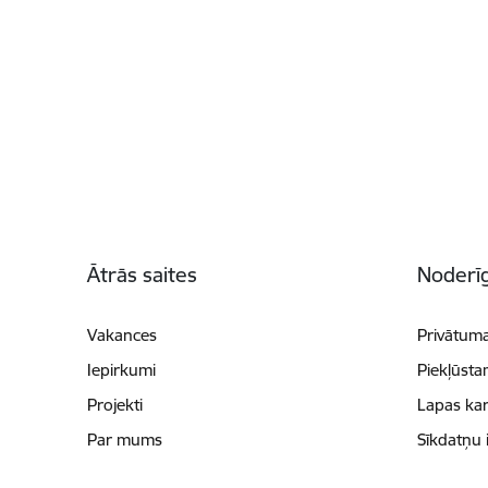
Kājene
Ātrās saites
Noderīg
Vakances
Privātuma
Iepirkumi
Piekļūsta
Projekti
Lapas kar
Par mums
Sīkdatņu 