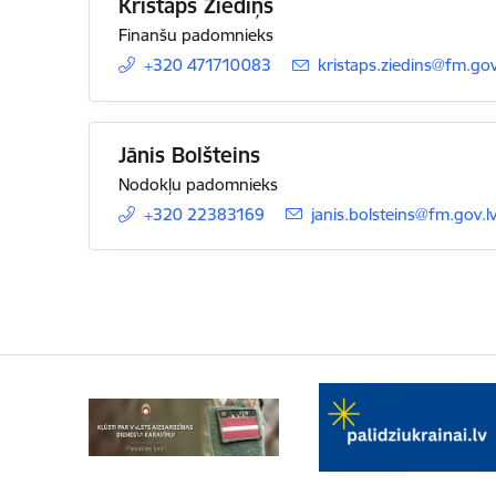
Kristaps Ziediņš
Finanšu padomnieks
+320 471710083
E-pasts:
kristaps.ziedins@fm.gov
Jānis Bolšteins
Nodokļu padomnieks
+320 22383169
E-pasts:
janis.bolsteins@fm.gov.l