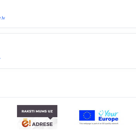
.lv
v