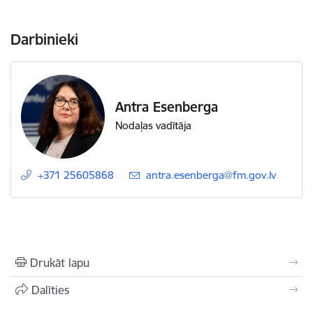
Darbinieki
Antra Esenberga
Nodaļas vadītāja
+371 25605868
E-pasts:
antra.esenberga@fm.gov.lv
Drukāt lapu
Dalīties