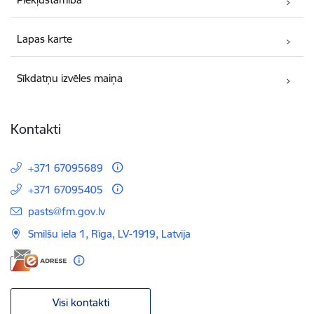
Lapas karte
Sīkdatņu izvēles maiņa
Kontakti
+371 67095689
+371 67095405
E-pasts:
pasts@fm.gov.lv
Smilšu iela 1, Rīga, LV-1919, Latvija
Visi kontakti