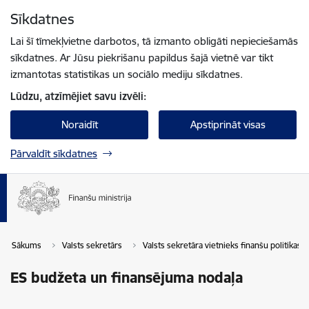
Pāriet uz lapas saturu
Sīkdatnes
Spied
lai meklētu
Enter
Lai šī tīmekļvietne darbotos, tā izmanto obligāti nepieciešamās
sīkdatnes. Ar Jūsu piekrišanu papildus šajā vietnē var tikt
izmantotas statistikas un sociālo mediju sīkdatnes.
Lūdzu, atzīmējiet savu izvēli:
Noraidīt
Apstiprināt visas
Pārvaldīt sīkdatnes
Sākums
Valsts sekretārs
Valsts sekretāra vietnieks finanšu politikas 
ES budžeta un finansējuma nodaļa