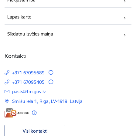
Lapas karte
Sīkdatņu izvēles maiņa
Kontakti
+371 67095689
+371 67095405
E-pasts:
pasts@fm.gov.lv
Smilšu iela 1, Rīga, LV-1919, Latvija
Visi kontakti