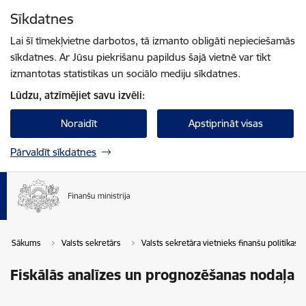
Pāriet uz lapas saturu
Sīkdatnes
Spied
lai meklētu
Enter
Lai šī tīmekļvietne darbotos, tā izmanto obligāti nepieciešamās
sīkdatnes. Ar Jūsu piekrišanu papildus šajā vietnē var tikt
izmantotas statistikas un sociālo mediju sīkdatnes.
Lūdzu, atzīmējiet savu izvēli:
Noraidīt
Apstiprināt visas
Pārvaldīt sīkdatnes
Sākums
Valsts sekretārs
Valsts sekretāra vietnieks finanšu politikas 
Fiskālās analīzes un prognozēšanas nodaļa