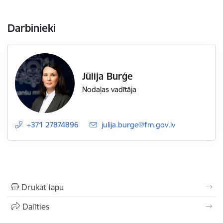
Darbinieki
Jūlija Burģe
Nodaļas vadītāja
+371 27874896
E-pasts:
julija.burge@fm.gov.lv
Drukāt lapu
Dalīties