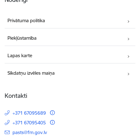
Privātuma politika
Piekļūstamība
Lapas karte
Sīkdatņu izvēles maiņa
Kontakti
+371 67095689
+371 67095405
E-pasts:
pasts@fm.gov.lv