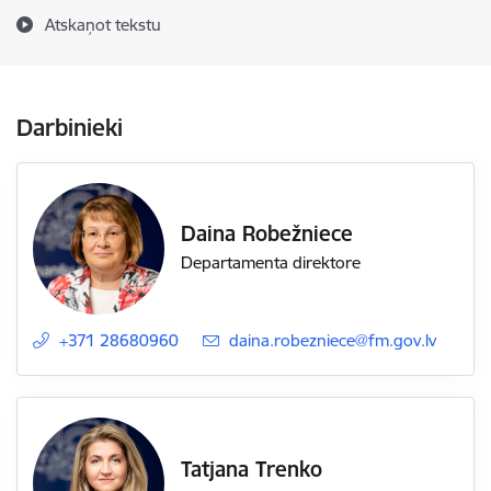
Atskaņot tekstu
Darbinieki
Daina Robežniece
Departamenta direktore
+371 28680960
E-pasts:
daina.robezniece@fm.gov.lv
Tatjana Trenko