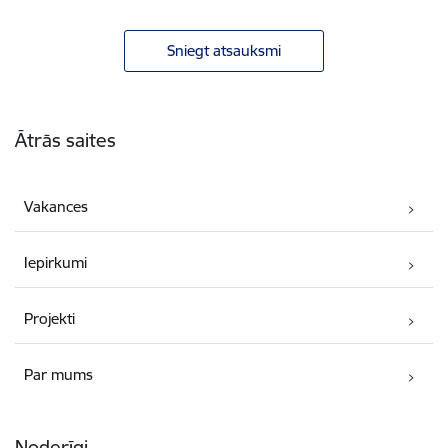
Sniegt atsauksmi
Kājene
Ātrās saites
Vakances
Iepirkumi
Projekti
Par mums
Noderīgi