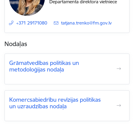
Departamenta direktora vietniece
+371 29171080
E-pasts:
tatjana.trenko@fm.gov.lv
Nodaļas
Grāmatvedības politikas un
metodoloģijas nodaļa
Komercsabiedrību revīzijas politikas
un uzraudzības nodaļa