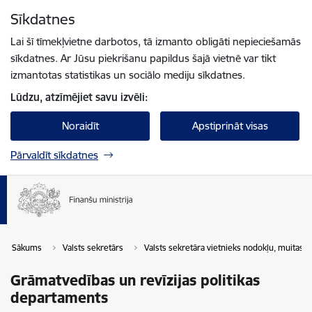
Pāriet uz lapas saturu
Sīkdatnes
Spied
lai meklētu
Enter
Lai šī tīmekļvietne darbotos, tā izmanto obligāti nepieciešamās
sīkdatnes. Ar Jūsu piekrišanu papildus šajā vietnē var tikt
izmantotas statistikas un sociālo mediju sīkdatnes.
Lūdzu, atzīmējiet savu izvēli:
Noraidīt
Apstiprināt visas
Pārvaldīt sīkdatnes
Sākums
Valsts sekretārs
Valsts sekretāra vietnieks nodokļu, muitas
Grāmatvedības un revīzijas politikas
departaments