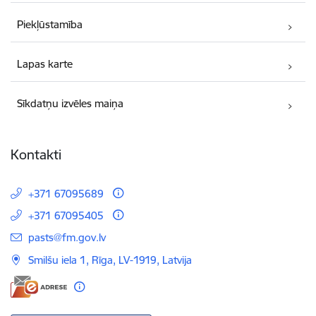
Piekļūstamība
Lapas karte
Sīkdatņu izvēles maiņa
Kontakti
+371 67095689
+371 67095405
E-pasts:
pasts@fm.gov.lv
Smilšu iela 1, Rīga, LV-1919, Latvija