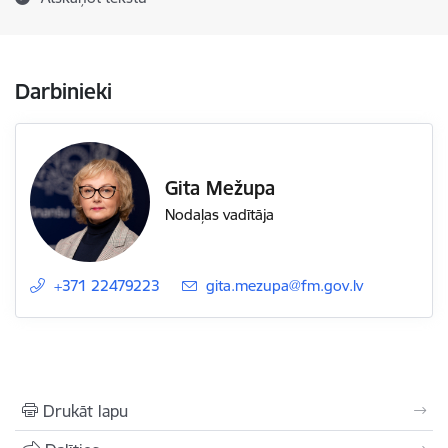
Darbinieki
Gita Mežupa
Nodaļas vadītāja
+371 22479223
E-pasts:
gita.mezupa@fm.gov.lv
Drukāt lapu