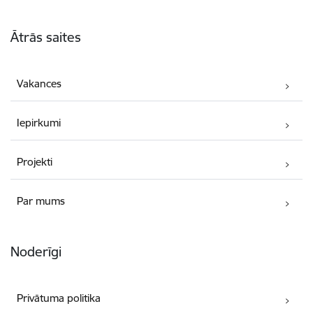
Kājene
Ātrās saites
Vakances
Iepirkumi
Projekti
Par mums
Noderīgi
Privātuma politika