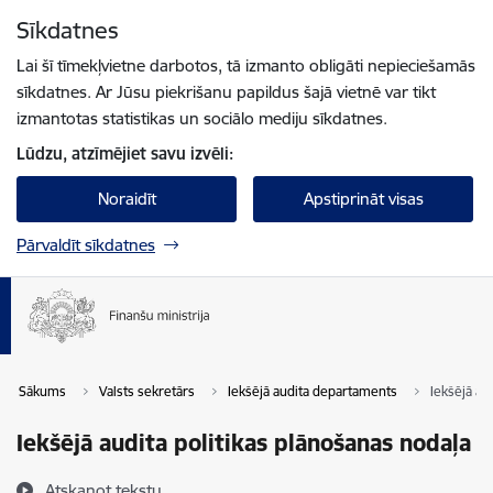
Pāriet uz lapas saturu
Sīkdatnes
Spied
lai meklētu
Enter
Lai šī tīmekļvietne darbotos, tā izmanto obligāti nepieciešamās
sīkdatnes. Ar Jūsu piekrišanu papildus šajā vietnē var tikt
izmantotas statistikas un sociālo mediju sīkdatnes.
Lūdzu, atzīmējiet savu izvēli:
Noraidīt
Apstiprināt visas
Pārvaldīt sīkdatnes
Sākums
Valsts sekretārs
Iekšējā audita departaments
Iekšējā au
Iekšējā audita politikas plānošanas nodaļa
Atskaņot tekstu