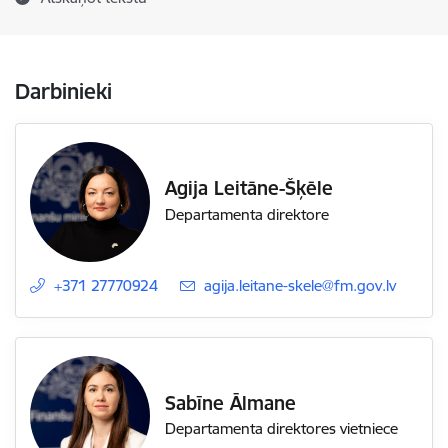
Darbinieki
Agija Leitāne-Šķēle
Departamenta direktore
+371 27770924
E-pasts:
agija.leitane-skele@fm.gov.lv
Sabīne Ālmane
Departamenta direktores vietniece