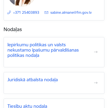
+371 25403893
E-pasts:
sabine.almane@fm.gov.lv
Nodaļas
Iepirkumu politikas un valsts
nekustamo īpašumu pārvaldīšanas
politikas nodaļa
Juridiskā atbalsta nodaļa
Tiesību aktu nodaļa