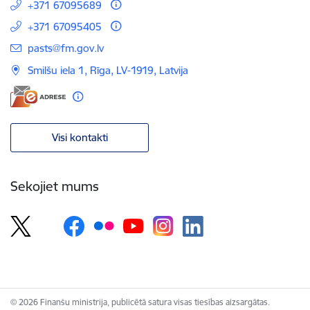
+371 67095689
+371 67095405
E-pasts:
pasts@fm.gov.lv
Smilšu iela 1, Rīga, LV-1919, Latvija
Visi kontakti
Sekojiet mums
© 2026 Finanšu ministrija, publicētā satura visas tiesības aizsargātas.