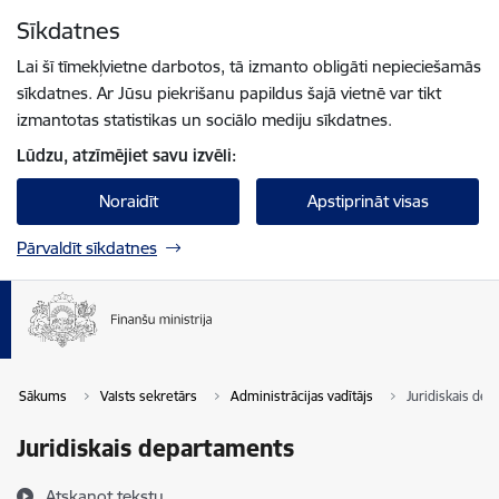
Pāriet uz lapas saturu
Sīkdatnes
Spied
lai meklētu
Enter
Lai šī tīmekļvietne darbotos, tā izmanto obligāti nepieciešamās
sīkdatnes. Ar Jūsu piekrišanu papildus šajā vietnē var tikt
izmantotas statistikas un sociālo mediju sīkdatnes.
Lūdzu, atzīmējiet savu izvēli:
Noraidīt
Apstiprināt visas
Pārvaldīt sīkdatnes
Sākums
Valsts sekretārs
Administrācijas vadītājs
Juridiskais de
Juridiskais departaments
Atskaņot tekstu