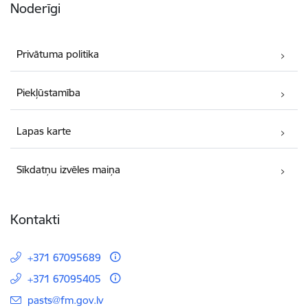
Noderīgi
Privātuma politika
Piekļūstamība
Lapas karte
Sīkdatņu izvēles maiņa
Kontakti
+371 67095689
+371 67095405
E-pasts:
pasts@fm.gov.lv