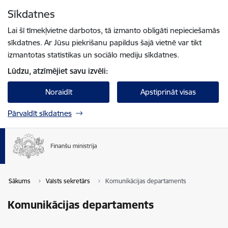
Pāriet uz lapas saturu
Sīkdatnes
Spied
lai meklētu
Enter
Lai šī tīmekļvietne darbotos, tā izmanto obligāti nepieciešamās
sīkdatnes. Ar Jūsu piekrišanu papildus šajā vietnē var tikt
izmantotas statistikas un sociālo mediju sīkdatnes.
Lūdzu, atzīmējiet savu izvēli:
Noraidīt
Apstiprināt visas
Pārvaldīt sīkdatnes
Sākums
Valsts sekretārs
Komunikācijas departaments
Komunikācijas departaments