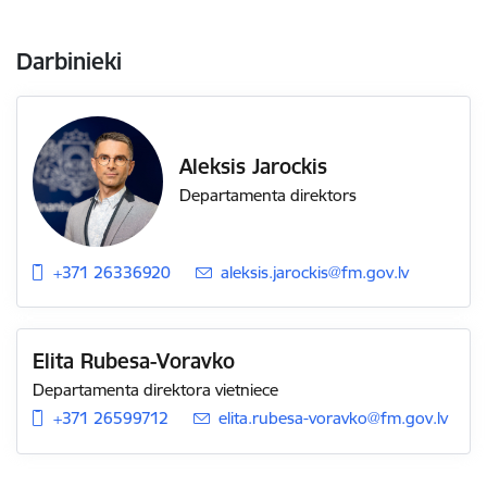
Darbinieki
Aleksis Jarockis
Departamenta direktors
+371 26336920
E-pasts:
aleksis.jarockis@fm.gov.lv
Elita Rubesa-Voravko
Departamenta direktora vietniece
+371 26599712
E-pasts:
elita.rubesa-voravko@fm.gov.lv