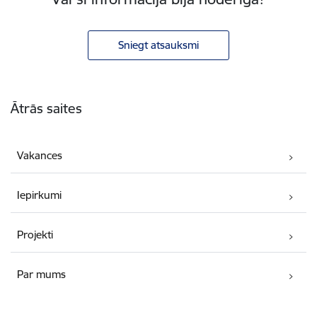
Sniegt atsauksmi
Kājene
Ātrās saites
Vakances
Iepirkumi
Projekti
Par mums