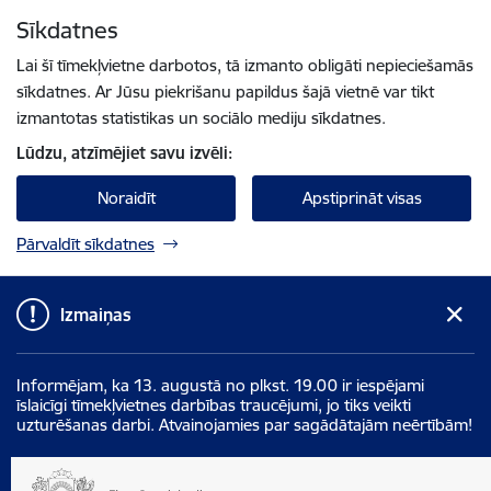
Pāriet uz lapas saturu
Sīkdatnes
Spied
lai meklētu
Enter
Lai šī tīmekļvietne darbotos, tā izmanto obligāti nepieciešamās
sīkdatnes. Ar Jūsu piekrišanu papildus šajā vietnē var tikt
izmantotas statistikas un sociālo mediju sīkdatnes.
Lūdzu, atzīmējiet savu izvēli:
Noraidīt
Apstiprināt visas
Pārvaldīt sīkdatnes
Izmaiņas
Informējam, ka 13. augustā no plkst. 19.00 ir iespējami
īslaicīgi tīmekļvietnes darbības traucējumi, jo tiks veikti
uzturēšanas darbi. Atvainojamies par sagādātajām neērtībām!