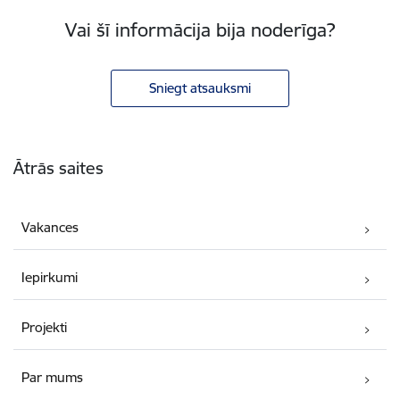
Vai šī informācija bija noderīga?
Sniegt atsauksmi
Kājene
Ātrās saites
Vakances
Iepirkumi
Projekti
Par mums