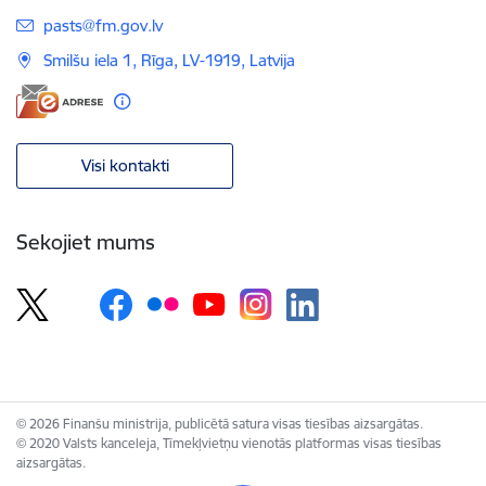
E-pasts:
pasts@fm.gov.lv
Smilšu iela 1, Rīga, LV-1919, Latvija
Visi kontakti
Sekojiet mums
© 2026 Finanšu ministrija, publicētā satura visas tiesības aizsargātas.
© 2020 Valsts kanceleja, Tīmekļvietņu vienotās platformas visas tiesības
aizsargātas.