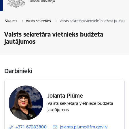
Sākums
Valsts sekretārs
Valsts sekretāra vietnieks budžeta jautājum
Valsts sekretāra vietnieks budžeta
jautājumos
Darbinieki
Jolanta Plūme
Valsts sekretāra vietniece budžeta
jautājumos
+371 67083800
E-pasts:
jolanta.plume@fm.gov.lv