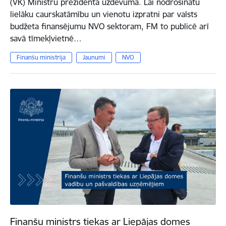
(VK) Ministru prezidenta uzdevumā. Lai nodrošinātu
lielāku caurskatāmību un vienotu izpratni par valsts
budžeta finansējumu NVO sektoram, FM to publicē arī
savā tīmekļvietnē…
Finanšu ministrija
Jaunumi
NVO
Finanšu ministrs tiekas ar Liepājas domes