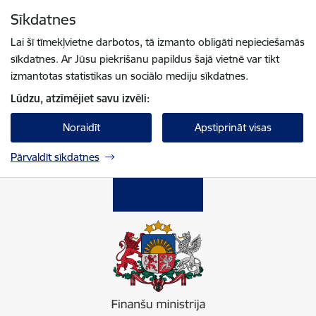
Pāriet uz lapas saturu
Sīkdatnes
Spied
lai meklētu
Enter
Lai šī tīmekļvietne darbotos, tā izmanto obligāti nepieciešamās
sīkdatnes. Ar Jūsu piekrišanu papildus šajā vietnē var tikt
izmantotas statistikas un sociālo mediju sīkdatnes.
Lūdzu, atzīmējiet savu izvēli:
Noraidīt
Apstiprināt visas
Pārvaldīt sīkdatnes
Finanšu ministrija