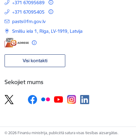
+371 67095689
+371 67095405
E-pasts:
pasts@fm.gov.lv
Smilšu iela 1, Rīga, LV-1919, Latvija
Visi kontakti
Sekojiet mums
© 2026 Finanšu ministrija, publicētā satura visas tiesības aizsargātas.