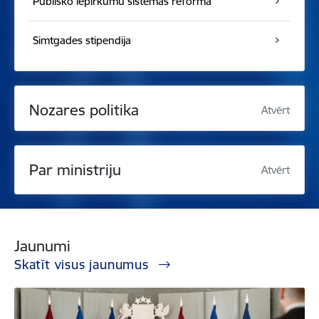
Publisko iepirkumu sistēmas reforma
Simtgades stipendija
Nozares politika
Atvērt
Par ministriju
Atvērt
Jaunumi
Skatīt visus jaunumus