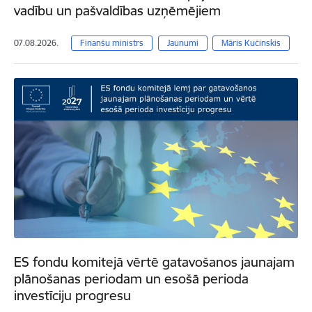
vadību un pašvaldības uzņēmējiem
07.08.2026.
Finanšu ministrs
Jaunumi
Māris Kučinskis
ES fondu komitejā vērtē gatavošanos jaunajam
plānošanas periodam un esošā perioda
investīciju progresu