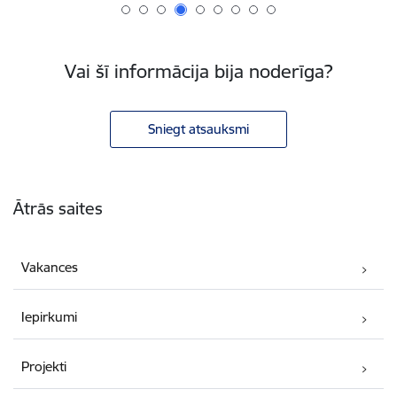
Vai šī informācija bija noderīga?
Sniegt atsauksmi
Kājene
Ātrās saites
Vakances
Iepirkumi
Projekti