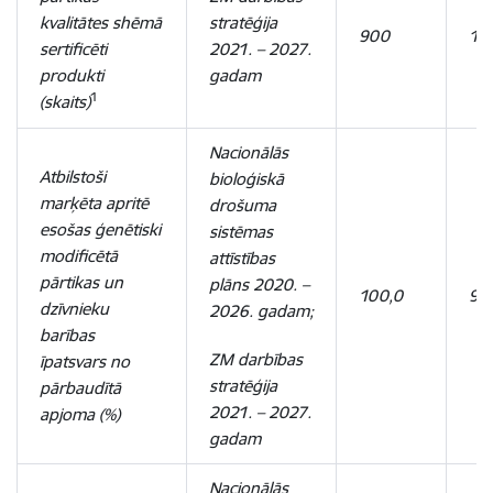
kvalitātes shēmā
stratēģija
900
1 
sertificēti
2021. – 2027.
produkti
gadam
1
(skaits)
Nacionālās
Atbilstoši
bioloģiskā
marķēta apritē
drošuma
esošas ģenētiski
sistēmas
modificētā
attīstības
pārtikas un
plāns 2020. –
100,0
97
dzīvnieku
2026. gadam;
barības
ZM darbības
īpatsvars no
stratēģija
pārbaudītā
2021. – 2027.
apjoma (%)
gadam
Nacionālās