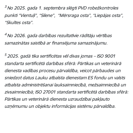
3
No
2025. gada 1. septembra slēgti PVD robežkontroles
punkti “Vientuļi”, “Silene”, “Mērsraga osta”, “Liepājas osta”,
“Skultes osta”.
4
No 2026. gada darbības rezultatīvie rādītāju vērtības
samazinātas saistībā ar finansējuma samazinājumu
.
5
2025. gadā tika sertificētas vēl divas jomas – ISO 9001
standarta sertificētā darbības sfērā: Pārtikas un veterinārā
dienesta vadības procesu pārvaldība, veicot pārbaudes un
sniedzot datus Lauku atbalsta dienestam ES fondu un valsts
atbalsta administrēšanai lauksaimniecībā, mežsaimniecībā un
zivsaimniecībā; ISO 27001 standarta sertificētā darbības sfērā:
Pārtikas un veterinārā dienesta uzraudzībai pakļauto
uzņēmumu un objektu informācijas sistēmu pārvaldība.