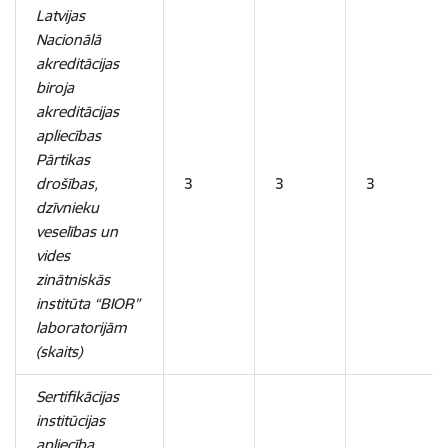
Latvijas
Nacionālā
akreditācijas
biroja
akreditācijas
apliecības
Pārtikas
drošības,
3
3
3
dzīvnieku
veselības un
vides
zinātniskās
institūta “BIOR”
laboratorijām
(skaits)
Sertifikācijas
institūcijas
apliecība