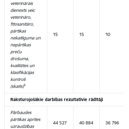
veterinārais
dienests veic
veterināro,
fitosanitāro,
pārtikas
15
15
10
nekaitīguma un
nepārtikas
preču
drošuma,
kvalitātes un
klasifikācijas
kontroli
3
(skaits)
Raksturojošākie darbības rezultatīvie rādītāji
Pārbaudes
pārtikas aprites
44 527
40 884
36 796
uzraudzības