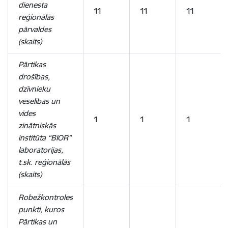
dienesta
11
11
11
reģionālās
pārvaldes
(skaits)
Pārtikas
drošības,
dzīvnieku
veselības un
vides
1
1
1
zinātniskās
institūta “BIOR”
laboratorijas,
t.sk. reģionālās
(skaits)
Robežkontroles
punkti, kuros
Pārtikas un