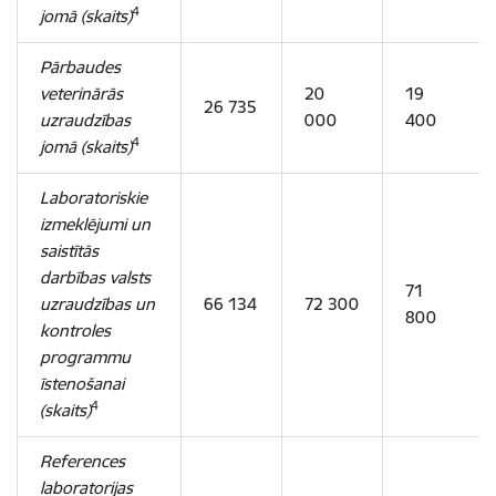
4
jomā (skaits)
Pārbaudes
veterinārās
20
19
26 735
uzraudzības
000
400
4
jomā (skaits)
Laboratoriskie
izmeklējumi un
saistītās
darbības valsts
71
uzraudzības un
66 134
72 300
800
kontroles
programmu
īstenošanai
4
(skaits)
References
laboratorijas