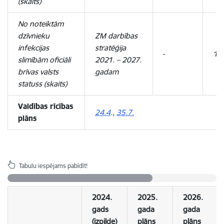
(skaits)
No noteiktām
dzīvnieku
ZM darbības
infekcijas
stratēģija
-
14
slimībām oficiāli
2021. – 2027.
brīvas valsts
gadam
statuss (skaits)
Valdības rīcības
24.4
.,
35.7.
plāns
Tabulu iespējams pabīdīt!
2024.
2025.
2026.
gads
gada
gada
(izpilde)
plāns
plāns