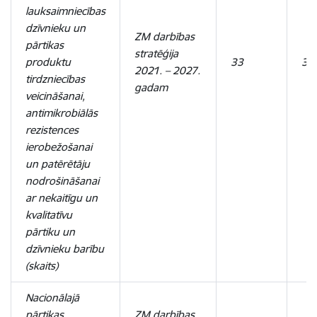
lauksaimniecības
dzīvnieku un
ZM darbības
pārtikas
stratēģija
produktu
33
33
2021. – 2027.
tirdzniecības
gadam
veicināšanai,
antimikrobiālās
rezistences
ierobežošanai
un patērētāju
nodrošināšanai
ar nekaitīgu un
kvalitatīvu
pārtiku un
dzīvnieku barību
(skaits)
Nacionālajā
pārtikas
ZM darbības