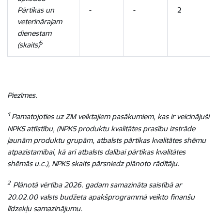
Pārtikas un
-
-
2
veterinārajam
dienestam
5
(skaits)
Piezīmes.
1
Pamatojoties uz ZM veiktajiem pasākumiem, kas ir veicinājuši
NPKS attīstību, (NPKS produktu kvalitātes prasību izstrāde
jaunām produktu grupām, atbalsts pārtikas kvalitātes shēmu
atpazīstamībai, kā arī atbalsts dalībai pārtikas kvalitātes
shēmās u.c.), NPKS skaits pārsniedz plānoto rādītāju.
2
Plānotā vērtība 2026. gadam samazināta saistībā ar
20.02.00 valsts budžeta apakšprogrammā veikto finanšu
līdzekļu samazinājumu.