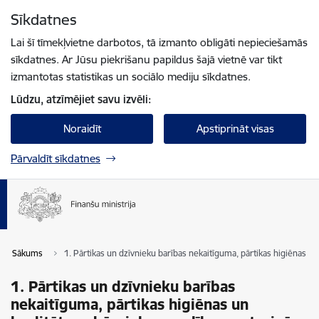
Pāriet uz lapas saturu
Sīkdatnes
Spied
lai meklētu
Enter
Lai šī tīmekļvietne darbotos, tā izmanto obligāti nepieciešamās
sīkdatnes. Ar Jūsu piekrišanu papildus šajā vietnē var tikt
izmantotas statistikas un sociālo mediju sīkdatnes.
Lūdzu, atzīmējiet savu izvēli:
Noraidīt
Apstiprināt visas
Pārvaldīt sīkdatnes
Sākums
1. Pārtikas un dzīvnieku barības nekaitīguma, pārtikas higiēnas u
1. Pārtikas un dzīvnieku barības
nekaitīguma, pārtikas higiēnas un