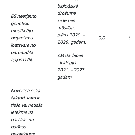
bioloģiskā
drošuma
ES neatļauto
sistēmas
ģenētiski
attīstības
modificēto
plāns 2020. –
organismu
0,0
0,0
2026. gadam;
īpatsvars no
pārbaudītā
ZM darbības
apjoma (%)
stratēģija
2021. – 2027.
gadam
Novērtēti riska
faktori, kam ir
tieša vai netieša
ietekme uz
pārtikas un
barības
nekaitīgumu,