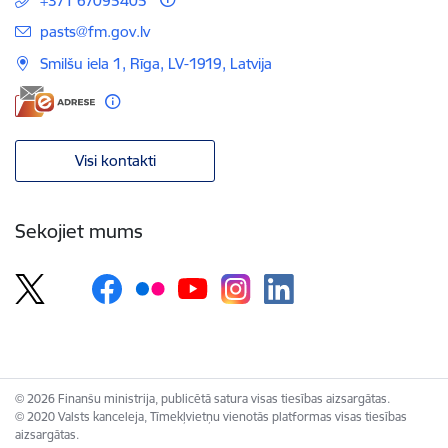
+371 67095405
E-pasts:
pasts@fm.gov.lv
Smilšu iela 1, Rīga, LV-1919, Latvija
Visi kontakti
Sekojiet mums
© 2026 Finanšu ministrija, publicētā satura visas tiesības aizsargātas.
© 2020 Valsts kanceleja, Tīmekļvietņu vienotās platformas visas tiesības
aizsargātas.