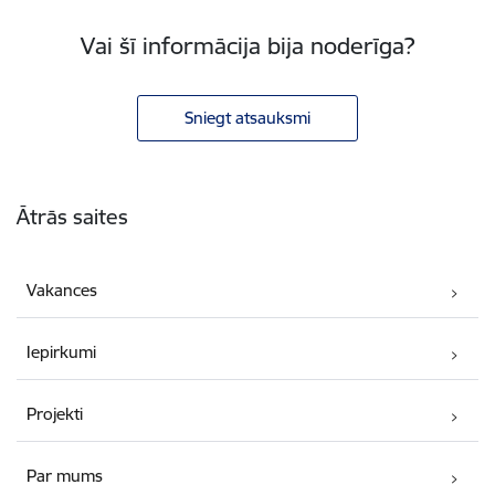
Vai šī informācija bija noderīga?
Sniegt atsauksmi
Kājene
Ātrās saites
Vakances
Iepirkumi
Projekti
Par mums