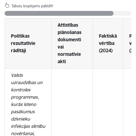
Tabulu iespējams pabīdīt!
Attīstības
plānošanas
Politikas
Faktiskā
Pl
dokumenti
rezultatīvie
vērtība
vēr
vai
rādītāji
(2024)
(20
normatīvie
akti
Valsts
uzraudzības un
kontroles
programmas,
kurās īsteno
pasākumus
dzīvnieku
infekcijas slimību
novēršanai,