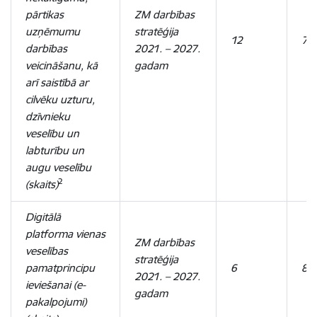
pārtikas
ZM darbības
uzņēmumu
stratēģija
12
7
darbības
2021. – 2027.
veicināšanu, kā
gadam
arī saistībā ar
cilvēku uzturu,
dzīvnieku
veselību un
labturību un
augu veselību
2
(skaits)
Digitālā
platforma vienas
ZM darbības
veselības
stratēģija
pamatprincipu
6
8
2021. – 2027.
ieviešanai (e-
gadam
pakalpojumi)