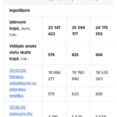
Ieguldījumi
Izdevumi
23 147
25 594
24 175
kopā,
euro,
422
177
555
t.sk.:
Vidējais amata
vietu skaits
579
625
606
kopā
, t.sk.:
20.00.00
18 866
19 760
18 535
Pārtikas
271
840
263
nekaitīgums un
dzīvnieku
579
625
606
veselība
70.06.00
Izdevumi citu
4 281
5 545
5 538