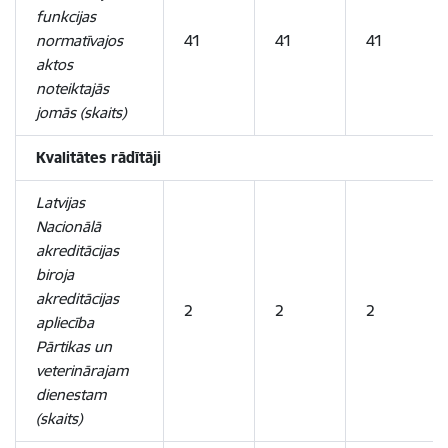
funkcijas
normatīvajos
41
41
41
aktos
noteiktajās
jomās (skaits)
Kvalitātes rādītāji
Latvijas
Nacionālā
akreditācijas
biroja
akreditācijas
2
2
2
apliecība
Pārtikas un
veterinārajam
dienestam
(skaits)