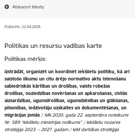
Atskaņot tekstu
Publicēts: 22.04.2026.
Politikas un resursu vadības karte
Politikas mērķis:
izstrādāt, organizēt un koordinēt iekšlietu politiku, kā arī
saistošo likumu un citu ārējo normatīvo aktu īstenošanu
sabiedriskās kārtības un drošības, valsts robežas
drošības, noziedzības novēršanas un apkarošanas, civilās
aizsardzības, ugunsdrošības, ugunsdzēsības un glābšanas,
pilsonības, iedzīvotāju uzskaites un dokumentēšanas, un
migrācijas jomās
/
MK 2020. gada 22. septembra noteikumi
Nr. 589 “Iekšlietu ministrijas nolikums” / Iekšlietu nozares
stratēģija 2023. – 2027. gadam / IeM darbības stratēģija