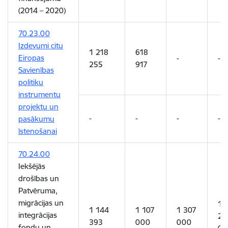
(2014
–
2020)
70.23.00
Izdevumi citu
1 218
618
Eiropas
-
-
255
917
Savienības
politiku
instrumentu
projektu un
-
-
-
-
pasākumu
īstenošanai
70.24.00
Iekšējās
drošības un
Patvēruma,
migrācijas un
1
1 144
1 107
1 307
integrācijas
26
393
000
000
fondu un