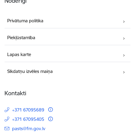
Noderīgi
Privātuma politika
Piekļūstamība
Lapas karte
Sīkdatņu izvēles maiņa
Kontakti
+371 67095689
+371 67095405
E-pasts:
pasts@fm.gov.lv