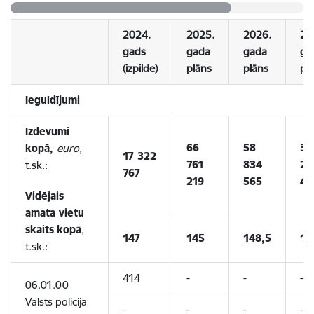
2024.
2025.
2026.
20
gads
gada
gada
ga
(izpilde)
plāns
plāns
pl
Ieguldījumi
Izdevumi
66
58
37
kopā,
euro,
17 322
761
834
26
t.sk.:
767
219
565
46
Vidējais
amata vietu
skaits
kopā
,
147
145
148,5
14
t.sk.:
414
-
-
-
06.01.00
Valsts policija
-
-
-
-