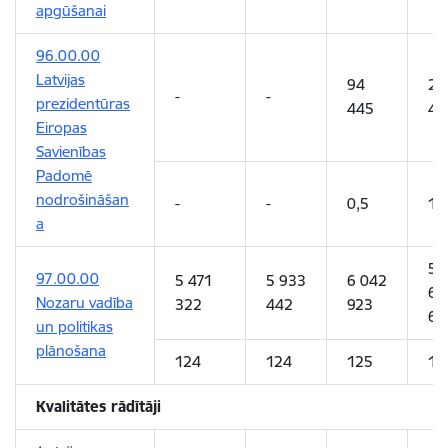
apgūšanai
96.00.00
Latvijas
94
22
-
-
prezidentūras
445
48
Eiropas
Savienības
Padomē
nodrošināšan
-
-
0,5
1
a
5
97.00.00
5 471
5 933
6 042
69
Nozaru vadība
322
442
923
63
un politikas
plānošana
124
124
125
12
Kvalitātes rādītāji