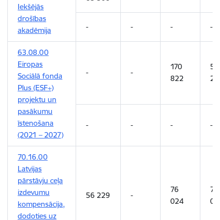
Iekšējās
drošības
-
-
-
-
akadēmija
63.08.00
Eiropas
170
53
-
-
Sociālā fonda
822
20
Plus (ESF+)
projektu un
pasākumu
īstenošana
-
-
-
-
(2021 – 2027)
70.16.00
Latvijas
pārstāvju ceļa
76
76
izdevumu
56 229
-
024
02
kompensācija,
dodoties uz