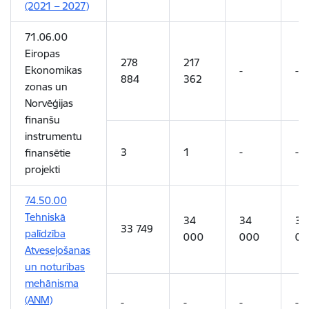
(2021
–
2027)
71.06.00
Eiropas
278
217
Ekonomikas
-
-
884
362
zonas un
Norvēģijas
finanšu
instrumentu
3
1
-
-
finansētie
projekti
74.50.00
Tehniskā
34
34
34
33 749
palīdzība
000
000
00
Atveseļošanas
un noturības
mehānisma
(ANM)
-
-
-
-