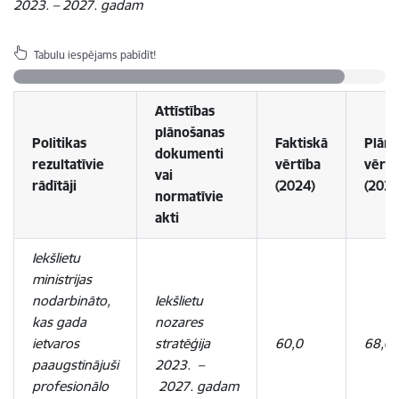
2023. – 2027. gadam
Tabulu iespējams pabīdīt!
Attīstības
plānošanas
Politikas
Faktiskā
Plāno
dokumenti
rezultatīvie
vērtība
vērtī
vai
rādītāji
(2024)
(2026
normatīvie
akti
Iekšlietu
ministrijas
nodarbināto,
Iekšlietu
kas gada
nozares
ietvaros
stratēģija
60,0
68,0
paaugstinājuši
2023.
–
profesionālo
2027. gadam