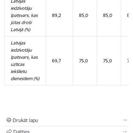
Latvijas
iedzīvotāju
īpatsvars, kas
89,2
85,0
85,0
85
jūtas droši
Latvijā (%)
Latvijas
iedzīvotāju
īpatsvars, kas
69,7
75,0
75,0
75
uzticas
iekšlietu
dienestiem (%)
Drukāt lapu
Dalīties