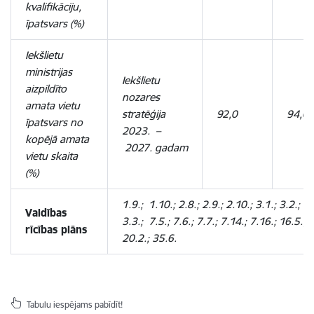
kvalifikāciju,
īpatsvars (%)
Iekšlietu
ministrijas
Iekšlietu
aizpildīto
nozares
amata vietu
stratēģija
92,0
94,0
īpatsvars no
2023.
–
kopējā amata
2027. gadam
vietu skaita
(%)
1.9.;
1.10.; 2.8.; 2.9.; 2.10.; 3.1.; 3.2.;
Valdības
3.3.;
7.5.; 7.6.; 7.7.; 7.14.; 7.16.; 16.5.;
rīcības plāns
20.2.; 35.6.
Tabulu iespējams pabīdīt!