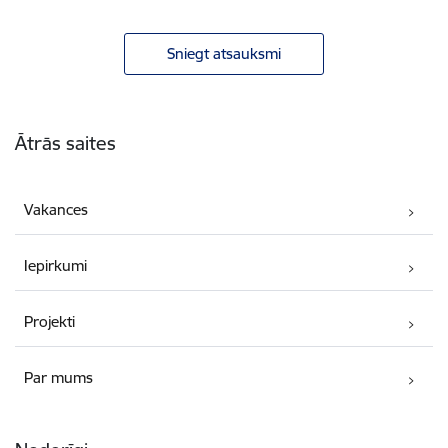
Sniegt atsauksmi
Kājene
Ātrās saites
Vakances
Iepirkumi
Projekti
Par mums