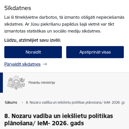
Pāriet uz lapas saturu
Sīkdatnes
Spied
lai meklētu
Enter
Lai šī tīmekļvietne darbotos, tā izmanto obligāti nepieciešamās
sīkdatnes. Ar Jūsu piekrišanu papildus šajā vietnē var tikt
izmantotas statistikas un sociālo mediju sīkdatnes.
Lūdzu, atzīmējiet savu izvēli:
Noraidīt
Apstiprināt visas
Pārvaldīt sīkdatnes
Sākums
8. Nozaru vadība un iekšlietu politikas plānošana/ IeM- 2026. gads
8. Nozaru vadība un iekšlietu politikas
plānošana/ IeM- 2026. gads