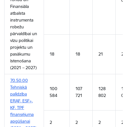
00
Finansiāla
atbalsta
instrumenta
robežu
pārvaldībai un
vīzu politikai
projektu un
pasākumu
18
18
21
21
īstenošana
(2021 – 2027)
70.50.00
Tehniskā
100
107
128
12
palīdzība
584
721
802
08
ERAF, ESF+,
KF, TPF
finansējuma
apgūšanai
2
2
2
2