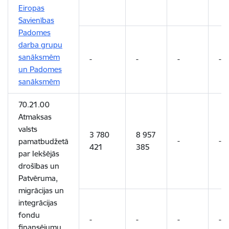
Eiropas
Savienības
Padomes
darba grupu
sanāksmēm
-
-
-
-
un Padomes
sanāksmēm
70.21.00
Atmaksas
valsts
3 780
8 957
-
-
pamatbudžetā
421
385
par Iekšējās
drošības un
Patvēruma,
migrācijas un
integrācijas
fondu
-
-
-
-
finansējumu