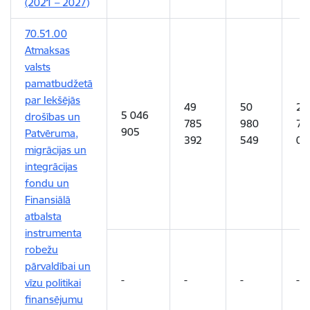
(2021
–
2027)
70.51.00
Atmaksas
valsts
pamatbudžetā
par Iekšējās
49
50
29
5 046
drošības un
785
980
78
905
Patvēruma,
392
549
04
migrācijas un
integrācijas
fondu un
Finansiālā
atbalsta
instrumenta
robežu
pārvaldībai un
-
-
-
-
vīzu politikai
finansējumu