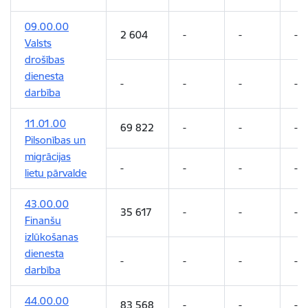
09.00.00
2 604
-
-
-
Valsts
drošības
dienesta
-
-
-
-
darbība
11.01.00
69 822
-
-
-
Pilsonības un
migrācijas
-
-
-
-
lietu pārvalde
43.00.00
35 617
-
-
-
Finanšu
izlūkošanas
dienesta
-
-
-
-
darbība
44.00.00
83 568
-
-
-