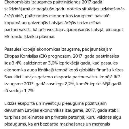
Ekonomiskās izaugsmes paātrināšanos 2017.gadā
salīdzinājumā ar pagājušo gadu noteiks situācijas uzlabošanās
ārējā vidē, paātrinoties ekonomikas izaugsmei pasaulē
kopumā un galvenajās Latvijas ārējās tirdzniecības
partnervalstīs, kā arī investīciju atjaunošanās Latvijā, pieaugot
ES fondu līdzekļu plūsmai.
Pasaules kopējā ekonomikas izaugsme, pēc jaunākajām
Eiropas Komisijas (EK) prognozēm, 2017. gadā paātrināsies
līdz 3,4%, salīdzinot ar 3,0% iepriekšējā gadā, kad pasaules
ekonomika auga lēnākajā tempā kopš globālās finanšu krīzes.
Savukārt Latvijas galveno eksporta partnervalstu kopējā IKP
izaugsme 2017. gadā sasniegs 2,2%, kamēr iepriekšējā gadā
tā veidoja 1,7%.
Līdzās eksporta un investīciju pieauguma pozitīvajam
devumam Latvijas ekonomikas izaugsmē, 2017. gadā stabili
turpinās palielināties arī privātais patēriņš, kuru veicinās algu
pieaugums, kā arī bezdarba mazināšanās un mērenais