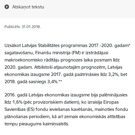
Atskaņot tekstu
Publicēts: 31.01.2018.
Uzsākot Latvijas Stabilitātes programmas 2017.-2020. gadam*
sagatavošanu, Finanšu ministrija (FM) ir izstrādājusi
makroekonomisko rādītāju prognozes laika posmam līdz
2020. gadam. Atbilstoši atjaunotajām prognozēm, Latvijas
ekonomikas izaugsme 2017. gadā paātrināsies līdz 3,2%, bet
2018. gadā sasniegs 3,4%.**
2016. gadā Latvijas ekonomikas izaugsme bija palēninājusies
līdz 1,6% (pēc provizoriskiem datiem), ko izraisīja Eiropas
Savienības (ES) fondu ieviešanas kavēšanās, mainoties fondu
plānošanas periodiem, kā arī zemais ekonomiskās attīstības
tempu pieaugums kaimiņvalstīs.