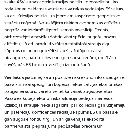
skaitā ASV jaunās administrācijas politiku, nenoteiktību, ko
rada šogad gaidāmās vēlēšanas vairākās vadošajās ES valstīs,
kā arī Krievijas politiku un joprojām saspringto ģeopolitisko
situāciju reģionā. No iekšējiem riskiem ekonomikas attīstību
negatīvi var ietekmēt ilgstoši zemais investīciju līmenis,
piebremzējot atsevišķu šobrīd visai spēcīgi augošu nozaru
attīstību, kā arī produktivitātei neatbilstoši straujš algu
kāpums un neprognozēti straujš ražotāju izmaksu
pieaugums, palielinoties energoresursu cenām, un tālāka
kavēšanās ES fondu investīciju izmantošanā.
Vienlaikus jāatzīmē, ka arī pozitīvie riski ekonomikas izaugsmei
pašlaik ir visai spēcīgi, un kopējos riskus Latvijas ekonomikas
izaugsmei šobrīd varētu vērtēt kā vairāk augšupvērstus.
Pasaules kopējā ekonomiskā situācija pēdējos mēnešos
uzlabojas straujāk nekā sagaidīts, par ko liecina gan uzņēmēju
un patērētāju konfidences rādītāju kāpums ES un pasaulē,
gan augošie fondu tirgi, un arī galvenajās eksporta
partnervalstīs pieprasījums pēc Latvijas precēm un