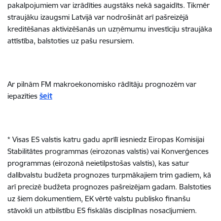
pakalpojumiem var izrādīties augstāks nekā sagaidīts. Tikmēr
straujāku izaugsmi Latvijā var nodrošināt arī pašreizējā
kreditēšanas aktivizēšanās un uzņēmumu investīciju straujāka
attīstība, balstoties uz pašu resursiem.
Ar pilnām FM makroekonomisko rādītāju prognozēm var
iepazīties
šeit
* Visas ES valstis katru gadu aprīlī iesniedz Eiropas Komisijai
Stabilitātes programmas (eirozonas valstis) vai Konverģences
programmas (eirozonā neietilpstošas valstis), kas satur
dalībvalstu budžeta prognozes turpmākajiem trim gadiem, kā
arī precizē budžeta prognozes pašreizējam gadam. Balstoties
uz šiem dokumentiem, EK vērtē valstu publisko finanšu
stāvokli un atbilstību ES fiskālās disciplīnas nosacījumiem.