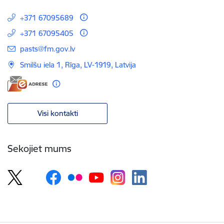
+371 67095689
+371 67095405
E-pasts:
pasts@fm.gov.lv
Smilšu iela 1, Rīga, LV-1919, Latvija
Visi kontakti
Sekojiet mums