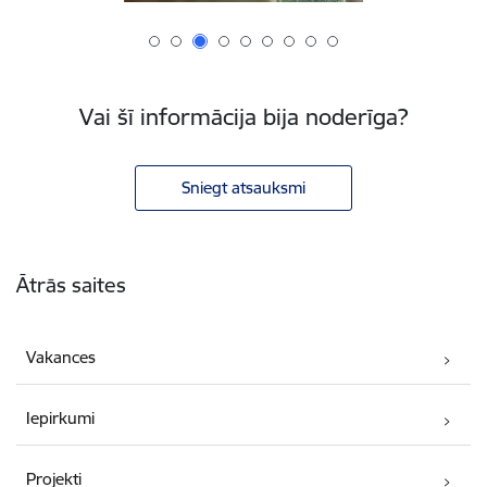
Vai šī informācija bija noderīga?
Sniegt atsauksmi
Kājene
Ātrās saites
Vakances
Iepirkumi
Projekti