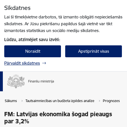
Pāriet uz lapas saturu
Sīkdatnes
Spied
lai meklētu
Enter
Lai šī tīmekļvietne darbotos, tā izmanto obligāti nepieciešamās
sīkdatnes. Ar Jūsu piekrišanu papildus šajā vietnē var tikt
izmantotas statistikas un sociālo mediju sīkdatnes.
Lūdzu, atzīmējiet savu izvēli:
Noraidīt
Apstiprināt visas
Pārvaldīt sīkdatnes
Sākums
Tautsaimniecības un budžeta izpildes analīze
Prognozes
FM: Latvijas ekonomika šogad pieaugs
par 3,2%