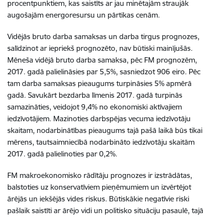
procentpunktiem, kas saistīts ar jau minētajām straujāk
augošajām energoresursu un pārtikas cenām.
Vidējās bruto darba samaksas un darba tirgus prognozes,
salīdzinot ar iepriekš prognozēto, nav būtiski mainījušās.
Mēneša vidējā bruto darba samaksa, pēc FM prognozēm,
2017. gadā palielināsies par 5,5%, sasniedzot 906 eiro. Pēc
tam darba samaksas pieaugums turpināsies 5% apmērā
gadā. Savukārt bezdarba līmenis 2017. gadā turpinās
samazināties, veidojot 9,4% no ekonomiski aktīvajiem
iedzīvotājiem. Mazinoties darbspējas vecuma iedzīvotāju
skaitam, nodarbinātības pieaugums tajā pašā laikā būs tikai
mērens, tautsaimniecībā nodarbināto iedzīvotāju skaitām
2017. gadā palielinoties par 0,2%.
FM makroekonomisko rādītāju prognozes ir izstrādātas,
balstoties uz konservatīviem pieņēmumiem un izvērtējot
ārējās un iekšējās vides riskus. Būtiskākie negatīvie riski
pašlaik saistīti ar ārējo vidi un politisko situāciju pasaulē, tajā