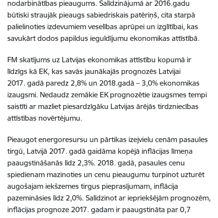
nodarbinātības pieaugums. Salīdzinājumā ar 2016.gadu
būtiski straujāk pieaugs sabiedriskais patēriņš, cita starpā
palielinoties izdevumiem veselības aprūpei un izglītībai, kas
savukārt dodos papildus ieguldījumu ekonomikas attīstībā.
FM skatījums uz Latvijas ekonomikas attīstību kopumā ir
līdzīgs kā EK, kas savās jaunākajās prognozēs Latvijai
2017. gadā paredz 2,8% un 2018.gadā – 3,0% ekonomikas
izaugsmi. Nedaudz zemākie EK prognozētie izaugsmes tempi
saistīti ar mazliet piesardzīgāku Latvijas ārējās tirdzniecības
attīstības novērtējumu.
Pieaugot energoresursu un pārtikas izejvielu cenām pasaules
tirgū, Latvijā 2017. gadā gaidāma kopējā inflācijas līmeņa
paaugstināšanās līdz 2,3%. 2018. gadā, pasaules cenu
spiedienam mazinoties un cenu pieaugumu turpinot uzturēt
augošajam iekšzemes tirgus pieprasījumam, inflācija
pazemināsies līdz 2,0%. Salīdzinot ar iepriekšējām prognozēm,
inflācijas prognoze 2017. gadam ir paaugstināta par 0,7