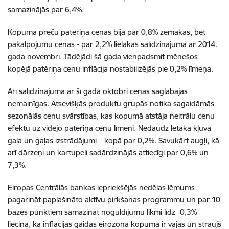
samazinājās par 6,4%.
Kopumā preču patēriņa cenas bija par 0,8% zemākas, bet
pakalpojumu cenas - par 2,2% lielākas salīdzinājumā ar 2014.
gada novembri. Tādējādi šā gada vienpadsmit mēnešos
kopējā patēriņa cenu inflācija nostabilizējās pie 0,2% līmeņa.
Arī salīdzinājumā ar šī gada oktobri cenas saglabājās
nemainīgas. Atsevišķās produktu grupās notika sagaidāmās
sezonālās cenu svārstības, kas kopumā atstāja neitrālu cenu
efektu uz vidējo patēriņa cenu līmeni. Nedaudz lētāka kļuva
gaļa un gaļas izstrādājumi – kopā par 0,2%. Savukārt augļi, kā
arī dārzeņi un kartupeļi sadārdzinājās attiecīgi par 0,6% un
7,3%.
Eiropas Centrālās bankas iepriekšējās nedēļas lēmums
pagarināt paplašināto aktīvu pirkšanas programmu un par 10
bāzes punktiem samazināt noguldījumu likmi līdz ‑0,3%
liecina, ka inflācijas gaidas eirozonā kopumā ir vājas un straujš