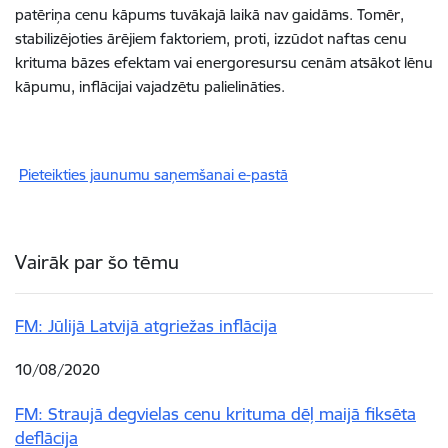
patēriņa cenu kāpums tuvākajā laikā nav gaidāms. Tomēr,
stabilizējoties ārējiem faktoriem, proti, izzūdot naftas cenu
krituma bāzes efektam vai energoresursu cenām atsākot lēnu
kāpumu, inflācijai vajadzētu palielināties.
Pieteikties jaunumu saņemšanai e-pastā
Vairāk par šo tēmu
FM: Jūlijā Latvijā atgriežas inflācija
10/08/2020
FM: Straujā degvielas cenu krituma dēļ maijā fiksēta
deflācija