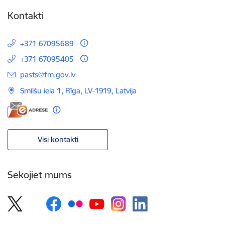
Kontakti
+371 67095689
+371 67095405
E-pasts:
pasts@fm.gov.lv
Smilšu iela 1, Rīga, LV-1919, Latvija
Visi kontakti
Sekojiet mums