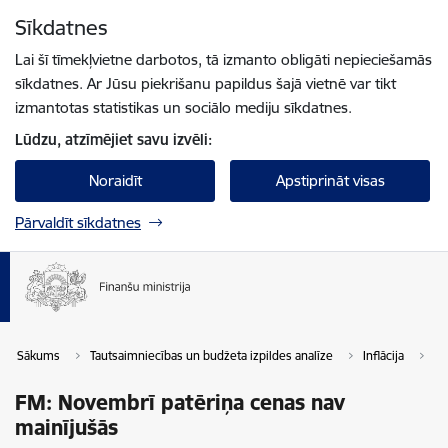
Pāriet uz lapas saturu
Sīkdatnes
Spied
lai meklētu
Enter
Lai šī tīmekļvietne darbotos, tā izmanto obligāti nepieciešamās
sīkdatnes. Ar Jūsu piekrišanu papildus šajā vietnē var tikt
izmantotas statistikas un sociālo mediju sīkdatnes.
Lūdzu, atzīmējiet savu izvēli:
Noraidīt
Apstiprināt visas
Pārvaldīt sīkdatnes
Sākums
Tautsaimniecības un budžeta izpildes analīze
Inflācija
FM
FM: Novembrī patēriņa cenas nav
mainījušās