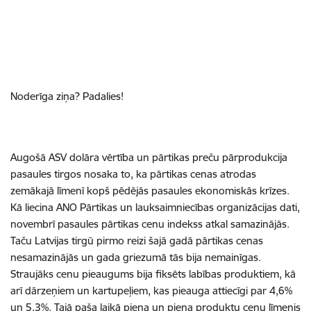
Noderīga ziņa? Padalies!
Augošā ASV dolāra vērtība un pārtikas preču pārprodukcija
pasaules tirgos nosaka to, ka pārtikas cenas atrodas
zemākajā līmenī kopš pēdējās pasaules ekonomiskās krīzes.
Kā liecina ANO Pārtikas un lauksaimniecības organizācijas dati,
novembrī pasaules pārtikas cenu indekss atkal samazinājās.
Taču Latvijas tirgū pirmo reizi šajā gadā pārtikas cenas
nesamazinājās un gada griezumā tās bija nemainīgas.
Straujāks cenu pieaugums bija fiksēts labības produktiem, kā
arī dārzeņiem un kartupeļiem, kas pieauga attiecīgi par 4,6%
un 5,3%. Tajā paša laikā piena un piena produktu cenu līmenis