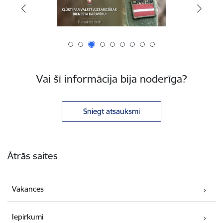
Vai šī informācija bija noderīga?
Sniegt atsauksmi
Kājene
Ātrās saites
Vakances
Iepirkumi