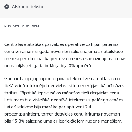
Atskaņot tekstu
Publicēts: 31.01.2018.
Centrālas statistikas pārvaldes operatīvie dati par patēriņa
cenu izmaiņām šī gada novembrī salīdzinājumā ar atbilstošo
mēnesi pērn liecina, ka pēc divu mēnešu samazinājuma cenas
nemainījās jeb gada inflācija bija 0% apmērā.
Gada inflāciju joprojām turpina ietekmēt zemā naftas cena,
tiešā veidā ietekmējot degvielas, siltumenerģijas, kā arī gāzes
tarifus. Tāpat kā iepriekšējos mēnešos tieši degvielas cenu
kritumam bija vislielākā negatīvā ietekme uz patēriņa cenām.
Lai arī ietekme bija mazāka par aptuveni 2,4
procentpunktiem, tomēr degvielas cenu kritums novembrī
bija 15,8% salīdzinājumā ar iepriekšējiem rudens mēnešiem.