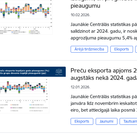
pieaugumu
10.02.2026.
Jaunākie Centrālās statistikas pā
salīdzinot ar 2024. gadu, ir nosl
apgrozījuma pieaugumu 5,4% ap
Ārējā tirdzniecība
Eksports
Preču eksporta apjoms 
augstāks nekā 2024. gad
12.01.2026.
Jaunākie Centrālās statistikas p
janvāra līdz novembrim ieskaitot
eiro, bet attiecīgajā laika posm
Eksports
Jaunumi
Tautsai