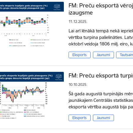
FM: Preču eksportā vēroj
izaugsme
11.12.2025.
Lai arī lēnākā tempā nekā iepri
vērtība turpina palielināties. La
oktobrī veidoja 1806 milj. eiro, 
Eksports
Jaunumi
Tautsai
FM: Preču eksportā turp
10.10.2025.
Šā gada augustā turpinājās mēr
jaunākajiem Centrālās statistika
eksporta vērtība augustā bija 
Eksports
Jaunumi