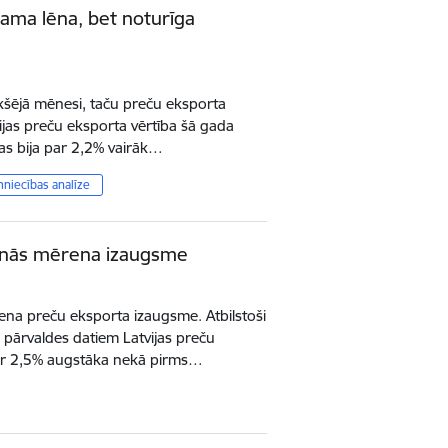
ama lēna, bet noturīga
ekšējā mēnesi, taču preču eksporta
tvijas preču eksporta vērtība šā gada
kas bija par 2,2% vairāk…
mniecības analīze
inās mērena izaugsme
ena preču eksporta izaugsme. Atbilstoši
s pārvaldes datiem Latvijas preču
par 2,5% augstāka nekā pirms…