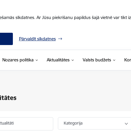
iešamās sīkdatnes. Ar Jūsu piekrišanu papildus šajā vietnē var tikt i
Pārvaldīt sīkdatnes
Nozares politika
Aktualitātes
Valsts budžets
Kon
itātes
ualitāti
Kategorija