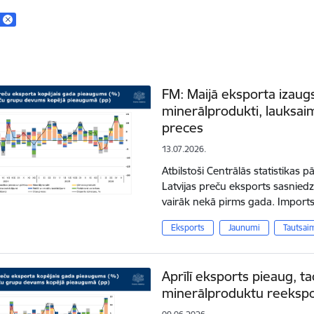
FM: Maijā eksporta izaugs
minerālprodukti, lauksai
preces
13.07.2026.
Atbilstoši Centrālās statistikas
Latvijas preču eksports sasniedz
vairāk nekā pirms gada. Import
Eksports
Jaunumi
Tautsai
Aprīlī eksports pieaug, ta
minerālproduktu reekspo