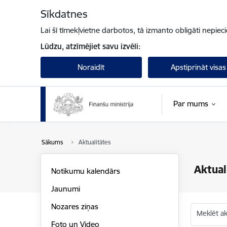
Pāriet uz lapas saturu
Sīkdatnes
Lai šī tīmekļvietne darbotos, tā izmanto obligāti nepiec
Lūdzu, atzīmējiet savu izvēli:
Noraidīt
Apstiprināt visas
Par mums
Sākums
Aktualitātes
Aktual
Notikumu kalendārs
Jaunumi
Nozares ziņas
Meklēt akt
Foto un Video