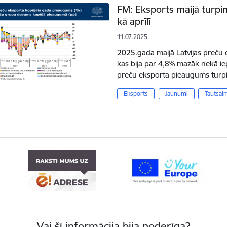
FM: Eksports maijā turpi
kā aprīlī
11.07.2025.
2025.gada maijā Latvijas preču e
kas bija par 4,8% mazāk nekā i
preču eksporta pieaugums turpi
Eksports
Jaunumi
Tautsai
Vai šī informācija bija noderīga?