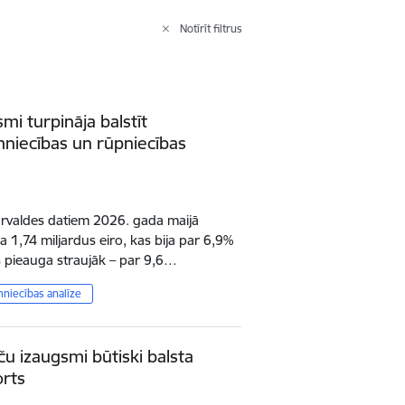
Notīrīt filtrus
mi turpināja balstīt
mniecības un rūpniecības
 pārvaldes datiem 2026. gada maijā
a 1,74 miljardus eiro, kas bija par 6,9%
s pieauga straujāk – par 9,6…
mniecības analīze
ču izaugsmi būtiski balsta
rts