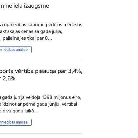
am neliela izaugsme
es rūpniecības kāpumu pēdējos mēnešos
faktiskajās cenās šā gada jūlijā,
, palielinājies tikai par 0…
mniecības analīze
orta vērtība pieauga par 3,4%,
r 2,6%
ī gada jūnijā veidoja 1398 miljonus eiro,
līdzinot ar pērnā gada jūniju, vērtībai
o divu gadu laikā…
mniecības analīze