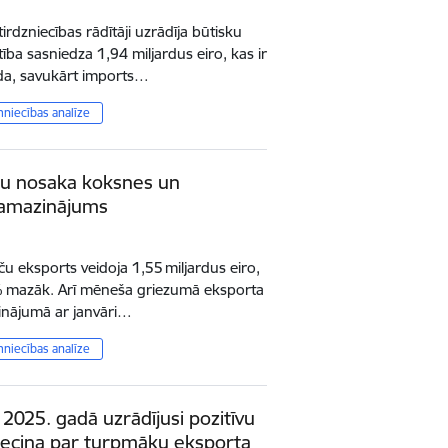
tirdzniecības rādītāji uzrādīja būtisku
ba sasniedza 1,94 miljardus eiro, kas ir
da, savukārt imports…
mniecības analīze
mu nosaka koksnes un
samazinājums
ču eksports veidoja 1,55 miljardus eiro,
% mazāk. Arī mēneša griezumā eksporta
zinājumā ar janvāri…
mniecības analīze
a 2025. gadā uzrādījusi pozitīvu
iecina par turpmāku eksporta