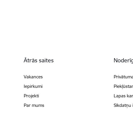
Kājene
Ātrās saites
Noderīg
Vakances
Privātuma
Iepirkumi
Piekļūsta
Projekti
Lapas kar
Par mums
Sīkdatņu 