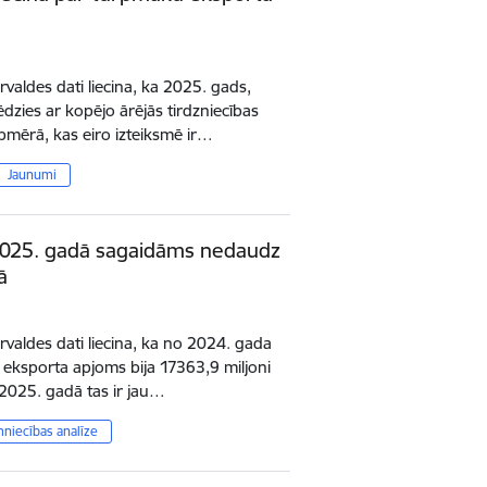
rvaldes dati liecina, ka 2025. gads,
ēdzies ar kopējo ārējās tirdzniecības
mērā, kas eiro izteiksmē ir…
Jaunumi
2025. gadā sagaidāms nedaudz
ā
ārvaldes dati liecina, ka no 2024. gada
 eksporta apjoms bija 17363,9 miljoni
ā 2025. gadā tas ir jau…
mniecības analīze