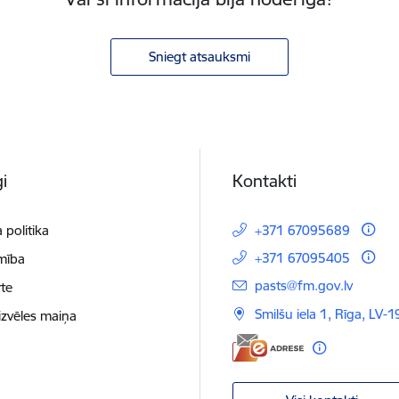
Sniegt atsauksmi
i
Kontakti
 politika
+371 67095689
+371 67095405
mība
E-pasts:
pasts@fm.gov.lv
te
Smilšu iela 1, Rīga, LV-1
izvēles maiņa