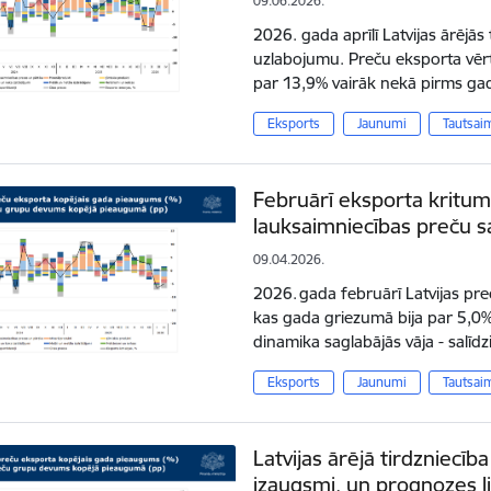
09.06.2026.
2026. gada aprīlī Latvijas ārējās 
uzlabojumu. Preču eksporta vērtī
par 13,9% vairāk nekā pirms ga
Eksports
Jaunumi
Tautsai
Februārī eksporta kritu
lauksaimniecības preču 
09.04.2026.
2026. gada februārī Latvijas pre
kas gada griezumā bija par 5,0
dinamika saglabājās vāja - salīd
Eksports
Jaunumi
Tautsai
Latvijas ārējā tirdzniecīb
izaugsmi, un prognozes l