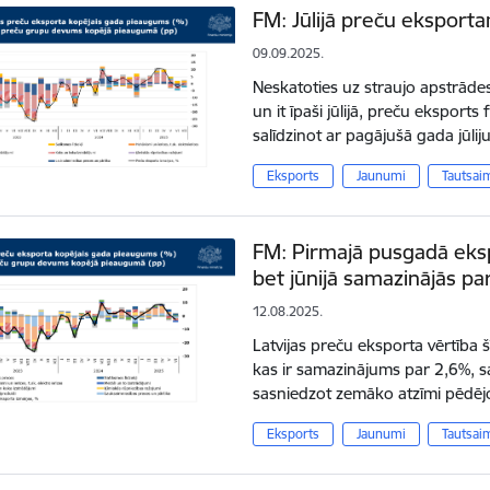
FM: Jūlijā preču eksport
09.09.2025.
Neskatoties uz straujo apstrād
un it īpaši jūlijā, preču eksports 
salīdzinot ar pagājušā gada jūliju
Eksports
Jaunumi
Tautsai
FM: Pirmajā pusgadā eksp
bet jūnijā samazinājās pa
12.08.2025.
Latvijas preču eksporta vērtība š
kas ir samazinājums par 2,6%, sa
sasniedzot zemāko atzīmi pēdēj
Eksports
Jaunumi
Tautsai