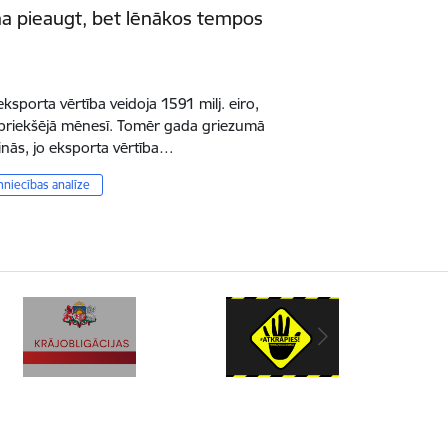
na pieaugt, bet lēnākos tempos
ksporta vērtība veidoja 1591 milj. eiro,
epriekšējā mēnesī. Tomēr gada griezumā
nās, jo eksporta vērtība…
mniecības analīze