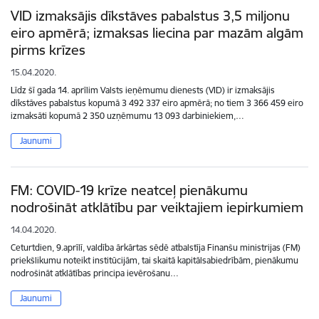
VID izmaksājis dīkstāves pabalstus 3,5 miljonu
eiro apmērā; izmaksas liecina par mazām algām
pirms krīzes
15.04.2020.
Līdz šī gada 14. aprīlim Valsts ieņēmumu dienests (VID) ir izmaksājis
dīkstāves pabalstus kopumā 3 492 337 eiro apmērā; no tiem 3 366 459 eiro
izmaksāti kopumā 2 350 uzņēmumu 13 093 darbiniekiem,…
Jaunumi
FM: COVID-19 krīze neatceļ pienākumu
nodrošināt atklātību par veiktajiem iepirkumiem
14.04.2020.
Ceturtdien, 9.aprīlī, valdība ārkārtas sēdē atbalstīja Finanšu ministrijas (FM)
priekšlikumu noteikt institūcijām, tai skaitā kapitālsabiedrībām, pienākumu
nodrošināt atklātības principa ievērošanu…
Jaunumi
Lapošana