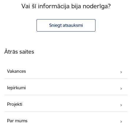
Vai šī informācija bija noderīga?
Sniegt atsauksmi
Kājene
Ātrās saites
Vakances
Iepirkumi
Projekti
Par mums