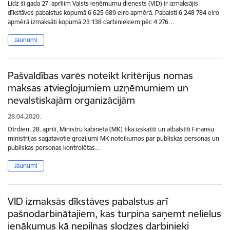
Līdz šī gada 27. aprīlim Valsts ieņēmumu dienests (VID) ir izmaksājis
dīkstāves pabalstus kopumā 6 625 689 eiro apmērā. Pabalsti 6 248 784 eiro
apmērā izmaksāti kopumā 23 138 darbiniekiem pēc 4 276…
Jaunumi
Pašvaldības varēs noteikt kritērijus nomas
maksas atvieglojumiem uzņēmumiem un
nevalstiskajām organizācijām
28.04.2020.
Otrdien, 28. aprīlī, Ministru kabinetā (MK) tika izskatīti un atbalstīti Finanšu
ministrijas sagatavotie grozījumi MK noteikumos par publiskas personas un
publiskas personas kontrolētas…
Jaunumi
VID izmaksās dīkstāves pabalstus arī
pašnodarbinātajiem, kas turpina saņemt nelielus
ienākumus kā nepilnas slodzes darbinieki