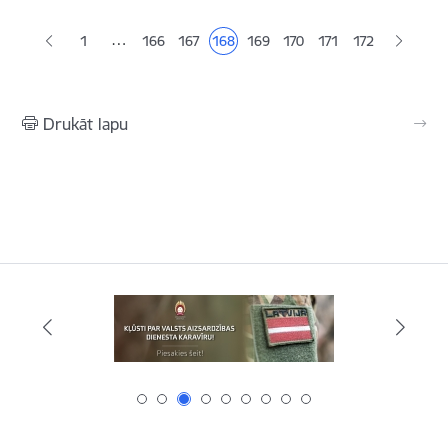
…
1
166
167
168
169
170
171
172
Lapa
Lapa
Pašreizējā lapa
Lapa
Lapa
Lapa
Drukāt lapu