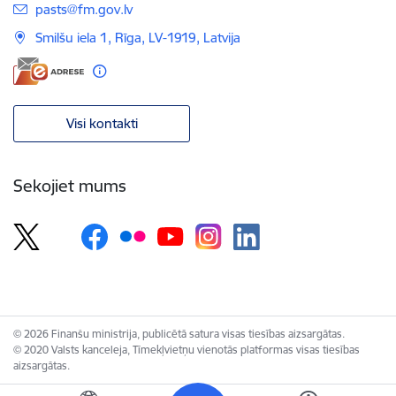
E-pasts:
pasts@fm.gov.lv
Smilšu iela 1, Rīga, LV-1919, Latvija
Visi kontakti
Sekojiet mums
© 2026 Finanšu ministrija, publicētā satura visas tiesības aizsargātas.
© 2020 Valsts kanceleja, Tīmekļvietņu vienotās platformas visas tiesības
aizsargātas.