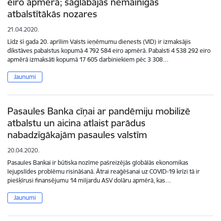
eiro apmērā; saglabājas nemainīgas
atbalstītākās nozares
21.04.2020.
Līdz šī gada 20. aprīlim Valsts ieņēmumu dienests (VID) ir izmaksājis
dīkstāves pabalstus kopumā 4 792 584 eiro apmērā. Pabalsti 4 538 292 eiro
apmērā izmaksāti kopumā 17 605 darbiniekiem pēc 3 308…
Jaunumi
Pasaules Banka cīņai ar pandēmiju mobilizē
atbalstu un aicina atlaist parādus
nabadzīgākajām pasaules valstīm
20.04.2020.
Pasaules Bankai ir būtiska nozīme pašreizējās globālās ekonomikas
lejupslīdes problēmu risināšanā. Ātrai reaģēšanai uz COVID-19 krīzi tā ir
piešķīrusi finansējumu 14 miljardu ASV dolāru apmērā, kas…
Jaunumi