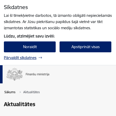
Pāriet uz lapas saturu
Sīkdatnes
Spied
lai meklētu
Enter
Lai šī tīmekļvietne darbotos, tā izmanto obligāti nepieciešamās
sīkdatnes. Ar Jūsu piekrišanu papildus šajā vietnē var tikt
izmantotas statistikas un sociālo mediju sīkdatnes.
Lūdzu, atzīmējiet savu izvēli:
Noraidīt
Apstiprināt visas
Pārvaldīt sīkdatnes
Sākums
Aktualitātes
Aktualitātes