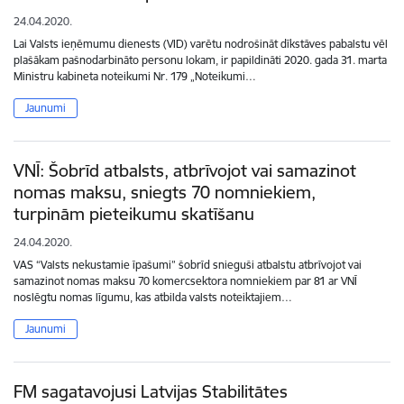
24.04.2020.
Lai Valsts ieņēmumu dienests (VID) varētu nodrošināt dīkstāves pabalstu vēl
plašākam pašnodarbināto personu lokam, ir papildināti 2020. gada 31. marta
Ministru kabineta noteikumi Nr. 179 „Noteikumi…
Jaunumi
VNĪ: Šobrīd atbalsts, atbrīvojot vai samazinot
nomas maksu, sniegts 70 nomniekiem,
turpinām pieteikumu skatīšanu
24.04.2020.
VAS “Valsts nekustamie īpašumi” šobrīd snieguši atbalstu atbrīvojot vai
samazinot nomas maksu 70 komercsektora nomniekiem par 81 ar VNĪ
noslēgtu nomas līgumu, kas atbilda valsts noteiktajiem…
Jaunumi
FM sagatavojusi Latvijas Stabilitātes