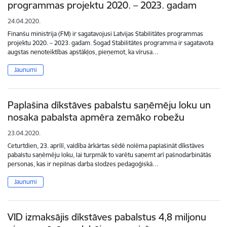
programmas projektu 2020. – 2023. gadam
24.04.2020.
Finanšu ministrija (FM) ir sagatavojusi Latvijas Stabilitātes programmas
projektu 2020. – 2023. gadam. Šogad Stabilitātes programma ir sagatavota
augstas nenoteiktības apstākļos, pieņemot, ka vīrusa…
Jaunumi
Paplašina dīkstāves pabalstu saņēmēju loku un
nosaka pabalsta apmēra zemāko robežu
23.04.2020.
Ceturtdien, 23. aprīlī, valdība ārkārtas sēdē nolēma paplašināt dīkstāves
pabalstu saņēmēju loku, lai turpmāk to varētu saņemt arī pašnodarbinātās
personas, kas ir nepilnas darba slodzes pedagoģiskā…
Jaunumi
VID izmaksājis dīkstāves pabalstus 4,8 miljonu