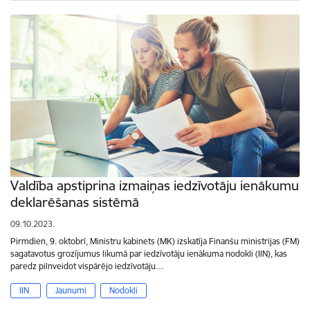
Valdība apstiprina izmaiņas iedzīvotāju ienākumu
deklarēšanas sistēmā
09.10.2023.
Pirmdien, 9. oktobrī, Ministru kabinets (MK) izskatīja Finanšu ministrijas (FM)
sagatavotus grozījumus likumā par iedzīvotāju ienākuma nodokli (IIN), kas
paredz pilnveidot vispārējo iedzīvotāju…
IIN
Jaunumi
Nodokļi