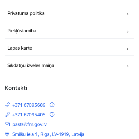
Privātuma politika
Piekļūstamība
Lapas karte
Sīkdatņu izvēles maiņa
Kontakti
+371 67095689
+371 67095405
E-pasts:
pasts@fm.gov.lv
Smilšu iela 1, Rīga, LV-1919, Latvija