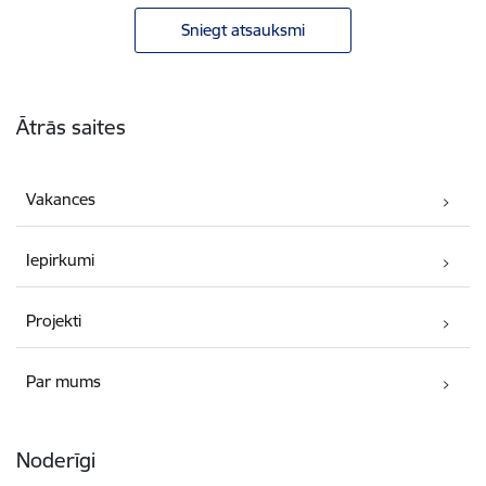
Sniegt atsauksmi
Kājene
Ātrās saites
Vakances
Iepirkumi
Projekti
Par mums
Noderīgi