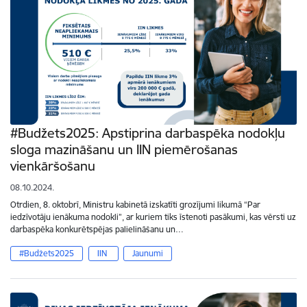
#Budžets2025: Apstiprina darbaspēka nodokļu
sloga mazināšanu un IIN piemērošanas
vienkāršošanu
08.10.2024.
Otrdien, 8. oktobrī, Ministru kabinetā izskatīti grozījumi likumā “Par
iedzīvotāju ienākuma nodokli”, ar kuriem tiks īstenoti pasākumi, kas vērsti uz
darbaspēka konkurētspējas palielināšanu un…
#Budžets2025
IIN
Jaunumi