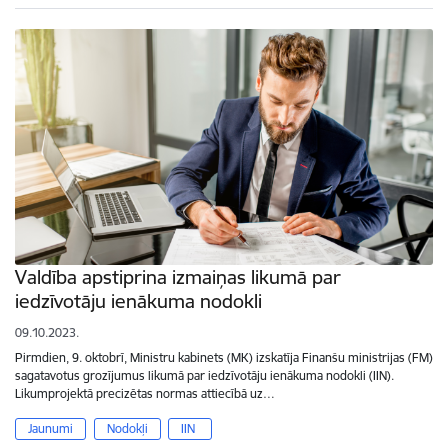
Valdība apstiprina izmaiņas likumā par
iedzīvotāju ienākuma nodokli
09.10.2023.
Pirmdien, 9. oktobrī, Ministru kabinets (MK) izskatīja Finanšu ministrijas (FM)
sagatavotus grozījumus likumā par iedzīvotāju ienākuma nodokli (IIN).
Likumprojektā precizētas normas attiecībā uz…
Jaunumi
Nodokļi
IIN