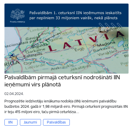
Pašvaldībām pirmajā ceturksnī nodrošināti IIN
ieņēmumi virs plānotā
02.04.2024.
Prognozētie iedzīvotāju ienākuma nodokļa (IIN) ieņēmumi pašvaldību
budžetos 2024. gadā ir 1,98 miljardi eiro. Pirmajā ceturksnī prognozētais IIN
ir teju 415 miljoni eiro, taču pirmā ceturkšņa…
IIN
Jaunumi
Pašvaldības