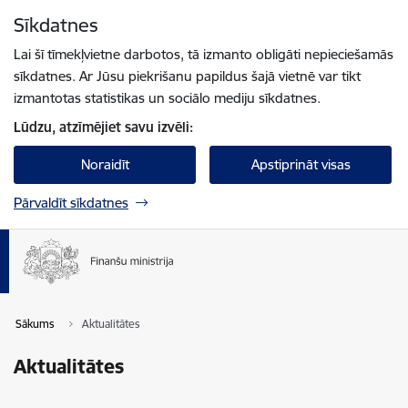
Pāriet uz lapas saturu
Sīkdatnes
Spied
lai meklētu
Enter
Lai šī tīmekļvietne darbotos, tā izmanto obligāti nepieciešamās
sīkdatnes. Ar Jūsu piekrišanu papildus šajā vietnē var tikt
izmantotas statistikas un sociālo mediju sīkdatnes.
Lūdzu, atzīmējiet savu izvēli:
Noraidīt
Apstiprināt visas
Pārvaldīt sīkdatnes
Sākums
Aktualitātes
Aktualitātes