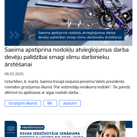
Saeima apstiprina nodokļu atvieglojumus darba
devēju palīdzībai smagi slimu darbinieku
ārstēšanai
06.03.2025.
Ceturtdien, 6. martā, Saeima trešajā lasījumā pieņēma Valsts prezidenta
rosinātos grozījumus likumā “Par iedzīvotāju ienākuma nodokli”. Tie paredz
atbrīvot no aplikšanas ar algas nodokli darba…
Grozījumi likumā
IIN
Jaunumi