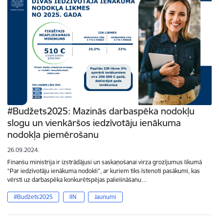
#Budžets2025: Mazinās darbaspēka nodokļu
slogu un vienkāršos iedzīvotāju ienākuma
nodokļa piemērošanu
26.09.2024.
Finanšu ministrija ir izstrādājusi un saskaņošanai virza grozījumus likumā
“Par iedzīvotāju ienākuma nodokli”, ar kuriem tiks īstenoti pasākumi, kas
vērsti uz darbaspēka konkurētspējas palielināšanu…
#Budžets2025
IIN
Jaunumi