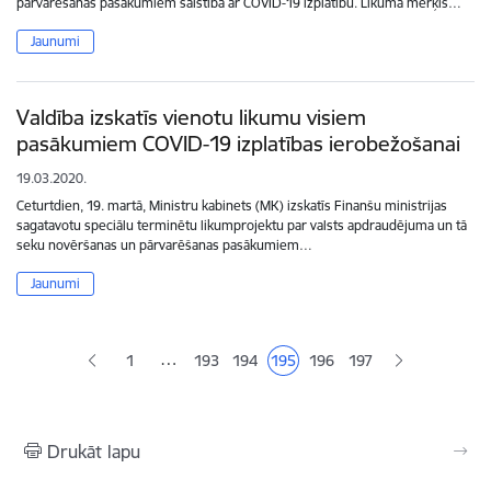
pārvarēšanas pasākumiem saistībā ar COVID-19 izplatību. Likuma mērķis…
Jaunumi
Valdība izskatīs vienotu likumu visiem
pasākumiem COVID-19 izplatības ierobežošanai
19.03.2020.
Ceturtdien, 19. martā, Ministru kabinets (MK) izskatīs Finanšu ministrijas
sagatavotu speciālu terminētu likumprojektu par valsts apdraudējuma un tā
seku novēršanas un pārvarēšanas pasākumiem…
Jaunumi
Lapošana
…
1
193
194
195
196
197
Lapa
Lapa
Pašreizējā lapa
Lapa
Lapa
Drukāt lapu