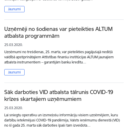
Jaunumi
Uzņēmēji no šodienas var pieteikties ALTUM
atbalsta programmām
25.03.2020.
Uzņēmumi no trešdienas, 25. marta, var pieteikties pagājušajā nedēļā
valdībā apstiprinātajiem Attīstības finanšu institūcijas ALTUM jaunajiem
atbalsta instrumentiem – garantijām banku kredītu…
Jaunumi
Sāk darboties VID atbalsta tālrunis COVID-19
krīzes skartajiem uzņēmumiem
25.03.2020.
Lai sniegtu operatīvu un izsmeļošu informāciju visiem uzņēmējiem, kuru
darbību ietekmējusi COVID-19 pandēmija, Valsts ieņēmumu dienestā (VID)
no šī gada 25. marta sāk darboties īpaši tam izveidota…