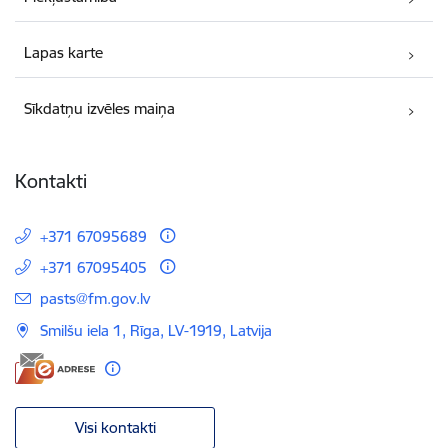
Lapas karte
Sīkdatņu izvēles maiņa
Kontakti
+371 67095689
+371 67095405
E-pasts:
pasts@fm.gov.lv
Smilšu iela 1, Rīga, LV-1919, Latvija
Visi kontakti