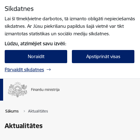
Pāriet uz lapas saturu
Sīkdatnes
Spied
lai meklētu
Enter
Lai šī tīmekļvietne darbotos, tā izmanto obligāti nepieciešamās
sīkdatnes. Ar Jūsu piekrišanu papildus šajā vietnē var tikt
izmantotas statistikas un sociālo mediju sīkdatnes.
Lūdzu, atzīmējiet savu izvēli:
Noraidīt
Apstiprināt visas
Pārvaldīt sīkdatnes
Sākums
Aktualitātes
Aktualitātes