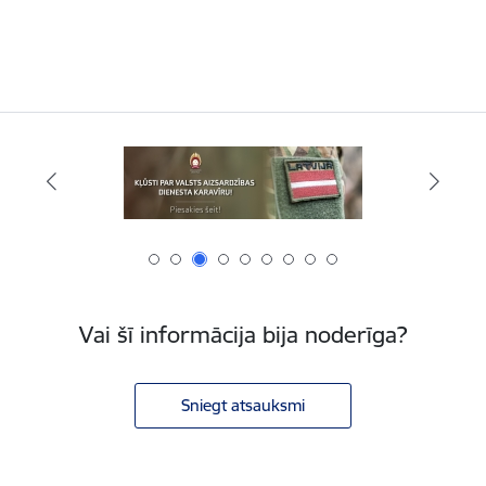
Vai šī informācija bija noderīga?
Sniegt atsauksmi
Kājene