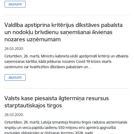
Jaunumi
Valdība apstiprina kritērijus dīkstāves pabalsta
un nodokļu brīvdienu saņemšanai ikvienas
nozares uzņēmumam
26.03.2020.
Ceturtdien, 26. martā, Ministru kabineta sēdē apstiprināti kritēriji un atbalsta
saņemšanas kārtība, kādā jebkuras nozares Covid-19 krīzes skarts
uzņēmums var kvalificēties dīkstāves pabalstam un…
Jaunumi
Valsts kase piesaista ilgtermiņa resursus
starptautiskajos tirgos
26.03.2020.
Ceturtdien, 26. martā, Latvija izmantoja finanšu tirgos radušos aizņemšanās
iespēju un veica papildu laidienu 550 miljonu eiro apmērā apgrozībā
esošajām obligācijām ar dzēšanas termiņu 2026. gadā,…