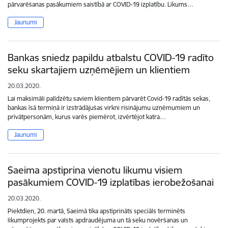
pārvarēšanas pasākumiem saistībā ar COVID-19 izplatību. Likums…
Jaunumi
Bankas sniedz papildu atbalstu COVID-19 radīto
seku skartajiem uzņēmējiem un klientiem
20.03.2020.
Lai maksimāli palīdzētu saviem klientiem pārvarēt Covid-19 radītās sekas,
bankas īsā termiņā ir izstrādājušas virkni risinājumu uzņēmumiem un
privātpersonām, kurus varēs piemērot, izvērtējot katra…
Jaunumi
Saeima apstiprina vienotu likumu visiem
pasākumiem COVID-19 izplatības ierobežošanai
20.03.2020.
Piektdien, 20. martā, Saeimā tika apstiprināts speciāls terminēts
likumprojekts par valsts apdraudējuma un tā seku novēršanas un