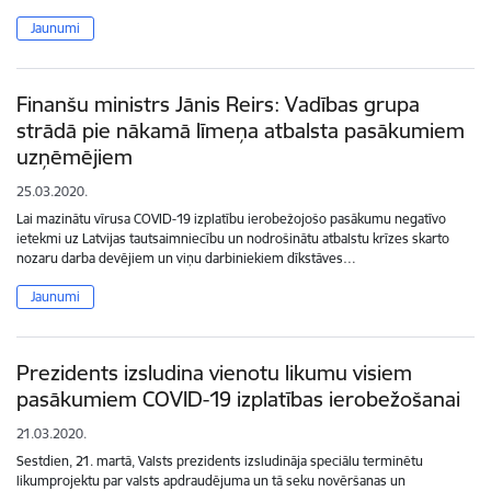
Jaunumi
Finanšu ministrs Jānis Reirs: Vadības grupa
strādā pie nākamā līmeņa atbalsta pasākumiem
uzņēmējiem
25.03.2020.
Lai mazinātu vīrusa COVID-19 izplatību ierobežojošo pasākumu negatīvo
ietekmi uz Latvijas tautsaimniecību un nodrošinātu atbalstu krīzes skarto
nozaru darba devējiem un viņu darbiniekiem dīkstāves…
Jaunumi
Prezidents izsludina vienotu likumu visiem
pasākumiem COVID-19 izplatības ierobežošanai
21.03.2020.
Sestdien, 21. martā, Valsts prezidents izsludināja speciālu terminētu
likumprojektu par valsts apdraudējuma un tā seku novēršanas un