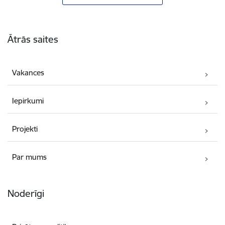
Kājene
Ātrās saites
Vakances
Iepirkumi
Projekti
Par mums
Noderīgi