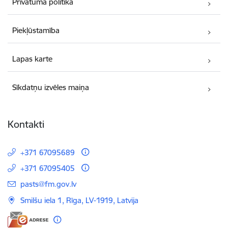
Privātuma politika
Piekļūstamība
Lapas karte
Sīkdatņu izvēles maiņa
Kontakti
+371 67095689
+371 67095405
E-pasts:
pasts@fm.gov.lv
Smilšu iela 1, Rīga, LV-1919, Latvija