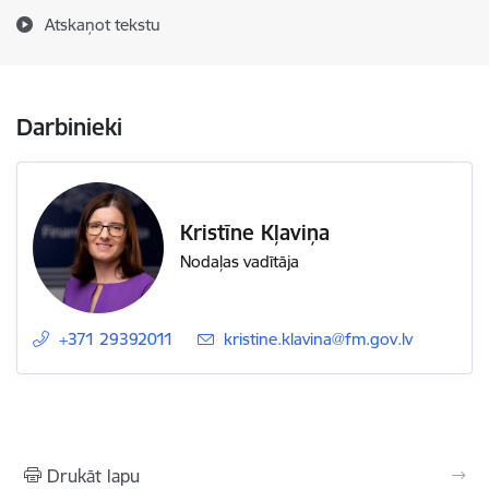
Atskaņot tekstu
Darbinieki
Kristīne Kļaviņa
Nodaļas vadītāja
+371 29392011
E-pasts:
kristine.klavina@fm.gov.lv
Drukāt lapu