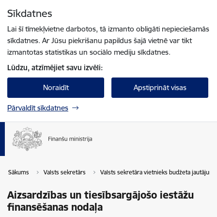
Pāriet uz lapas saturu
Sīkdatnes
Spied
lai meklētu
Enter
Lai šī tīmekļvietne darbotos, tā izmanto obligāti nepieciešamās
sīkdatnes. Ar Jūsu piekrišanu papildus šajā vietnē var tikt
izmantotas statistikas un sociālo mediju sīkdatnes.
Lūdzu, atzīmējiet savu izvēli:
Noraidīt
Apstiprināt visas
Pārvaldīt sīkdatnes
Sākums
Valsts sekretārs
Valsts sekretāra vietnieks budžeta jautājum
Aizsardzības un tiesībsargājošo iestāžu
finansēšanas nodaļa