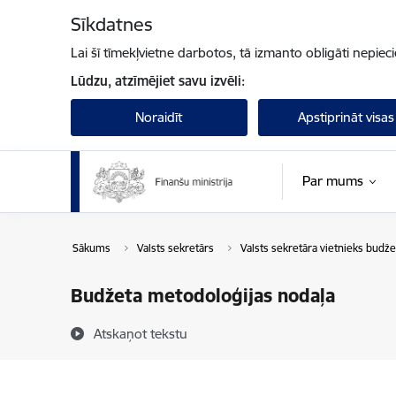
Pāriet uz lapas saturu
Sīkdatnes
Lai šī tīmekļvietne darbotos, tā izmanto obligāti nepiec
Lūdzu, atzīmējiet savu izvēli:
Noraidīt
Apstiprināt visas
Par mums
Sākums
Valsts sekretārs
Valsts sekretāra vietnieks budž
Budžeta metodoloģijas nodaļa
Atskaņot tekstu