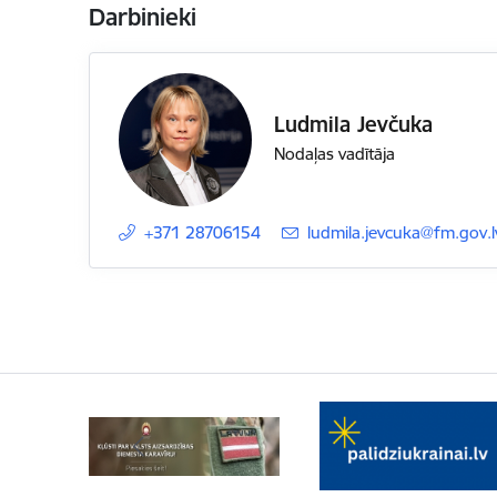
Darbinieki
Ludmila Jevčuka
Nodaļas vadītāja
+371 28706154
E-pasts:
ludmila.jevcuka@fm.gov.l