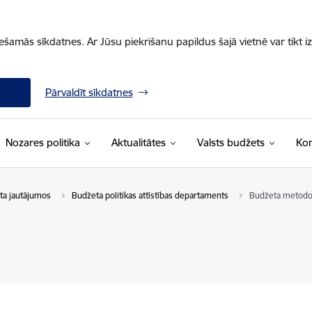
iešamās sīkdatnes. Ar Jūsu piekrišanu papildus šajā vietnē var tikt i
Pārvaldīt sīkdatnes
Nozares politika
Aktualitātes
Valsts budžets
Kon
eta jautājumos
Budžeta politikas attīstības departaments
Budžeta metodol