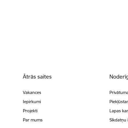
Kājene
Ātrās saites
Noderīg
Vakances
Privātuma
Iepirkumi
Piekļūsta
Projekti
Lapas kar
Par mums
Sīkdatņu 