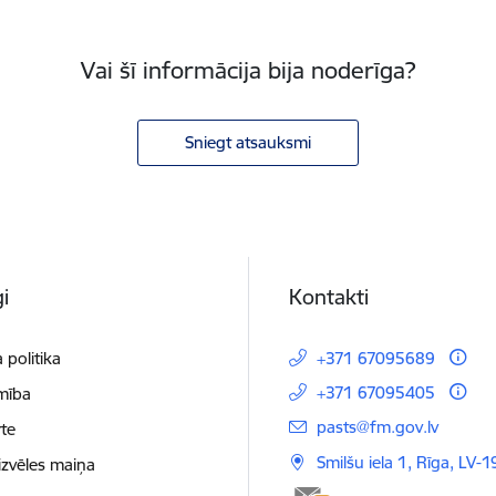
Vai šī informācija bija noderīga?
Sniegt atsauksmi
i
Kontakti
 politika
+371 67095689
+371 67095405
mība
E-pasts:
pasts@fm.gov.lv
te
Smilšu iela 1, Rīga, LV-1
izvēles maiņa