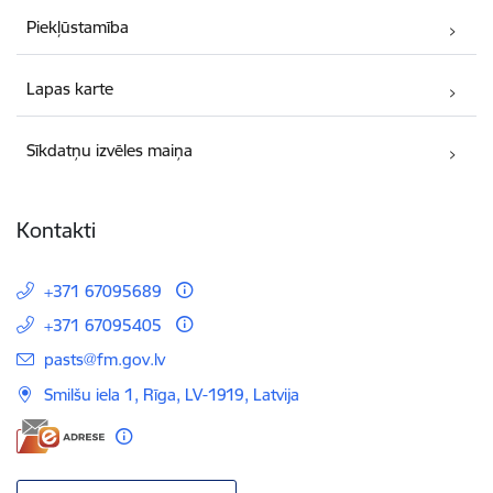
Piekļūstamība
Lapas karte
Sīkdatņu izvēles maiņa
Kontakti
+371 67095689
+371 67095405
E-pasts:
pasts@fm.gov.lv
Smilšu iela 1, Rīga, LV-1919, Latvija