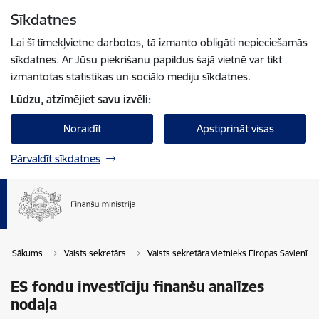
Pāriet uz lapas saturu
Sīkdatnes
Spied
lai meklētu
Enter
Lai šī tīmekļvietne darbotos, tā izmanto obligāti nepieciešamās
sīkdatnes. Ar Jūsu piekrišanu papildus šajā vietnē var tikt
izmantotas statistikas un sociālo mediju sīkdatnes.
Lūdzu, atzīmējiet savu izvēli:
Noraidīt
Apstiprināt visas
Pārvaldīt sīkdatnes
Sākums
Valsts sekretārs
Valsts sekretāra vietnieks Eiropas Savienīb
ES fondu investīciju finanšu analīzes
nodaļa