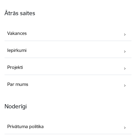
Kājene
Ātrās saites
Vakances
Iepirkumi
Projekti
Par mums
Noderīgi
Privātuma politika