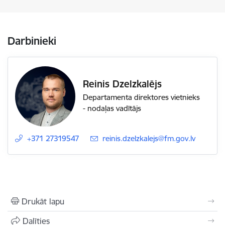
Darbinieki
Reinis Dzelzkalējs
Departamenta direktores vietnieks
- nodaļas vadītājs
+371 27319547
E-pasts:
reinis.dzelzkalejs@fm.gov.lv
Drukāt lapu
Dalīties